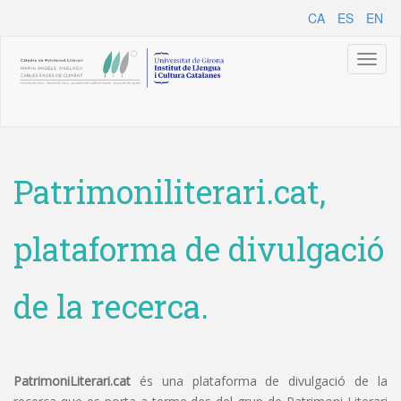
CA
ES
EN
Toggl
naviga
Patrimoniliterari.cat,
plataforma de divulgació
de la recerca.
PatrimoniLiterari.cat
és una plataforma de divulgació de la