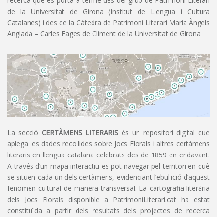
recerca que es porta a terme des del grup de Patrimoni Literari
de la Universitat de Girona (Institut de Llengua i Cultura
Catalanes) i des de la Càtedra de Patrimoni Literari Maria Àngels
Anglada – Carles Fages de Climent de la Universitat de Girona.
La secció
CERTÀMENS LITERARIS
és un repositori digital que
aplega les dades recollides sobre Jocs Florals i altres certàmens
literaris en llengua catalana celebrats des de 1859 en endavant.
A través d’un mapa interactiu es pot navegar pel territori en què
se situen cada un dels certàmens, evidenciant l’ebullició d’aquest
fenomen cultural de manera transversal. La cartografia literària
dels Jocs Florals disponible a PatrimoniLiterari.cat ha estat
constituïda a partir dels resultats dels projectes de recerca