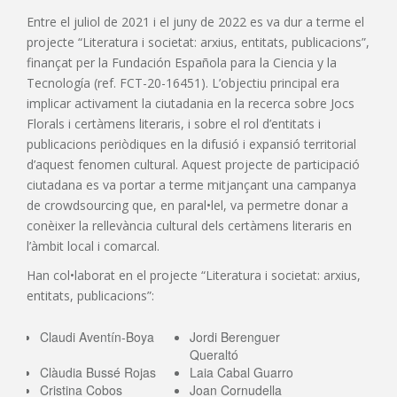
Entre el juliol de 2021 i el juny de 2022 es va dur a terme el
projecte “Literatura i societat: arxius, entitats, publicacions”,
finançat per la Fundación Española para la Ciencia y la
Tecnología (ref. FCT-20-16451). L’objectiu principal era
implicar activament la ciutadania en la recerca sobre Jocs
Florals i certàmens literaris, i sobre el rol d’entitats i
publicacions periòdiques en la difusió i expansió territorial
d’aquest fenomen cultural. Aquest projecte de participació
ciutadana es va portar a terme mitjançant una campanya
de crowdsourcing que, en paral•lel, va permetre donar a
conèixer la rellevància cultural dels certàmens literaris en
l’àmbit local i comarcal.
Han col•laborat en el projecte “Literatura i societat: arxius,
entitats, publicacions”:
Claudi Aventín-Boya
Jordi Berenguer
Queraltó
Clàudia Bussé Rojas
Laia Cabal Guarro
Cristina Cobos
Joan Cornudella