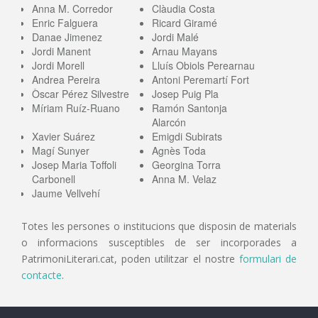
Anna M. Corredor
Clàudia Costa
Enric Falguera
Ricard Giramé
Danae Jimenez
Jordi Malé
Jordi Manent
Arnau Mayans
Jordi Morell
Lluís Obiols Perearnau
Andrea Pereira
Antoni Peremartí Fort
Òscar Pérez Silvestre
Josep Puig Pla
Míriam Ruíz-Ruano
Ramón Santonja
Alarcón
Xavier Suárez
Emigdi Subirats
Magí Sunyer
Agnès Toda
Josep Maria Toffoli
Georgina Torra
Carbonell
Anna M. Velaz
Jaume Vellvehí
Totes les persones o institucions que disposin de materials
o informacions susceptibles de ser incorporades a
PatrimoniLiterari.cat, poden utilitzar el nostre
formulari de
contacte
.