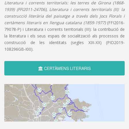
Literatura i corrents territorials: les terres de Girona (1868-
1939) (FFI2011-24706), Literatura i corrents territorials (II): la
construcció literària del paisatge a través dels Jocs Florals i
certàmens literaris en llengua catalana (1859-1977)
(FFI2016-
79078-P) i Literatura i corrents territorials (III): la contribució de
la literatura i els seus espais de socialització als processos de
construcció de les identitats (segles XIX-XX) (PID2019-
108296GB-I00).
CERTÀMENS LITERARIS