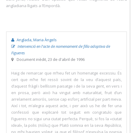
angladiana lligats a l’Empordà.
Anglada, Maria Àngels
Intervenció en l'acte de nomenament de filla adoptiva de
Figueres
Document inèdit, 23 de d'abril de 1996
Haig de remarcar que m’heu fet un homenatge excessiu. És
cert que m’he fet ressò sovint de la veu d’aquest país,
d’aquest fràgil i bellíssim paisatge i de la seva gent, en vers i
en prosa, però això ha vingut amb naturalitat, fruit d’un
arrelament amorós, sense cap esforç artificial per part meva.
Així i tot, m’alegra aquest acte, i per això us he de fer una
confessió que explicaré tot seguit: em congratulo que
Figueres no sigui una ciutat perfecta. Perquè, si fos la «ciutat
ideal», la polis (πόλις) que Plató somnia en la seva
República
,
no m’hi haurien volgut, ja que el filòsof n’expulsa la poesia