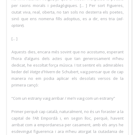
per raons morals i pedagògiques. [... ] Per sort Figueres,
ciutat viva, real, oberta, no tan sols no desterra els poetes,
sinó que ens nomena fills adoptius, es a dir, ens tria (
ad-
optare
).
[... ]
Aquests dies, encara més sovint que no acostumo, esperant
l’hora d’alguns dels actes que tan generosament m’heu
dedicat, he escoltat força música. I tot sentint els admirables
lieder del
Viatge d’Hivern
de Schubert, vaig pensar que de cap
manera no em podia aplicar els desolats versos de la
primera cançó:
“Com un estrany vaig arribar / me’n vaig com un estrany”
Primer perquè cap català, naturalment, no és un foraster a la
capital de l’Alt Empordà i, en segon lloc, perquè, havent
arribat com a empordanesa per casament, amb els anys he
esdevingut figuerenca i ara m’heu atorgat la ciutadania de