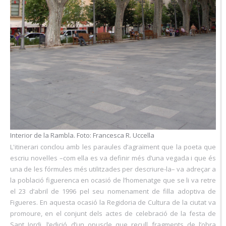
Interior de la Rambla. Foto: Francesca R. Uccella
L'itinerari conclou amb les paraules d’agraïment que la poeta que
escriu novel·les –com ella es va definir més d’una vegada i que és
una de les fórmules més utilitzades per descriure-la– va adreçar a
la població figuerenca en ocasió de l’homenatge que se li va retre
el 23 d’abril de 1996 pel seu nomenament de filla adoptiva de
Figueres. En aquesta ocasió la Regidoria de Cultura de la ciutat va
promoure, en el conjunt dels actes de celebració de la festa de
Sant Jordi, l’edició d’un opuscle que recull fragments de l’obra