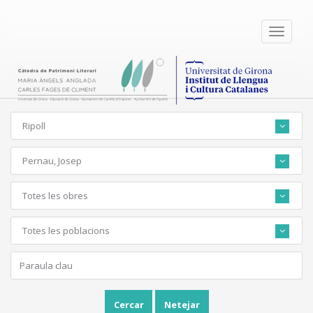
Toggle
navigati
Ripoll
Pernau, Josep
Totes les obres
Totes les poblacions
Cercar
Netejar