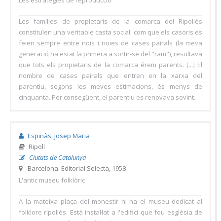
Les estratègies de reproducció
Les famílies de propietaris de la comarca del Ripollès
constituïen una veritable casta social: com que els casoris es
feien sempre entre nois i noies de cases pairals (la meva
generació ha estat la primera a sortir-se del "ram"), resultava
que tots els propietaris de la comarca érem parents. [...] El
nombre de cases pairals que entren en la xarxa del
parentiu, segons les meves estimacions, és menys de
cinquanta. Per consegüent, el parentiu es renovava sovint.
Espinàs, Josep Maria
Ripoll
Ciutats de Catalunya
Barcelona: Editorial Selecta, 1958
L'antic museu folklòric
A la mateixa plaça del monestir hi ha el museu dedicat al
folklore ripollès. Està instal·lat a l'edifici que fou església de