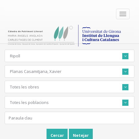
Toggle
navigati
Ripoll
Planas Casamitjana, Xavier
Totes les obres
Totes les poblacions
Cercar
Netejar