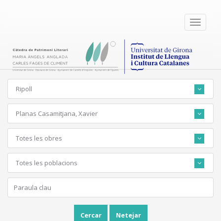
Toggle
navigati
Ripoll
Planas Casamitjana, Xavier
Totes les obres
Totes les poblacions
Cercar
Netejar