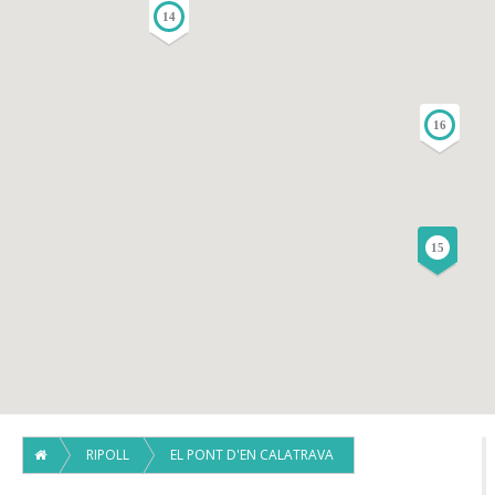
14
16
15
RIPOLL
EL PONT D'EN CALATRAVA