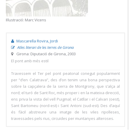
Il·lustració: Marc Vicens
Mascarella Rovira, Jordi
Atles literari de les terres de Girona
Girona: Diputació de Girona, 2003
El pont amb més estil
Travessem el Ter pel pont peatonal conegut popularment
per “d’en Calatrava”, des d’on tenim una bona perspectiva
sobre la capçalera de la serra de Montgrony, que s’alça al
nord; el turó de Sant Roc, més proper i en la mateixa direcció,
ens priva la vista del vell Puigmal; el Catllar i el Calvari (oest),
Sant Bartomeu (nord-est) i Sant Antoni (sud-est). Des d’aquí
és fàcil abstreure una imatge de les viles ripolleses,
travessades pels rius, circuïdes per muntanyes alteroses.