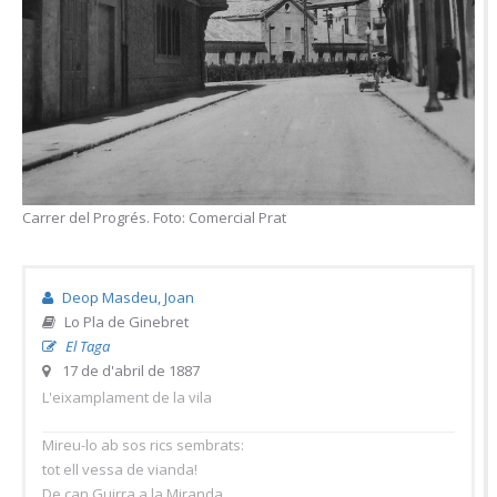
Carrer del Progrés. Foto: Comercial Prat
Deop Masdeu, Joan
Lo Pla de Ginebret
El Taga
17 de d'abril de 1887
L'eixamplament de la vila
Mireu-lo ab sos rics sembrats:
tot ell vessa de vianda!
De can Guirra a la Miranda