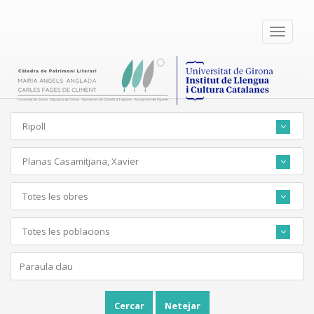
Toggle
navigati
Ripoll
Planas Casamitjana, Xavier
Totes les obres
Totes les poblacions
Cercar
Netejar