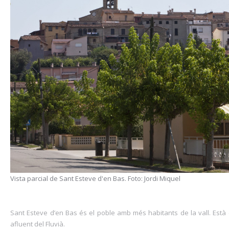
Vista parcial de Sant Esteve d'en Bas. Foto: Jordi Miquel
Sant Esteve d’en Bas és el poble amb més habitants de la vall. Està e
afluent del Fluvià.