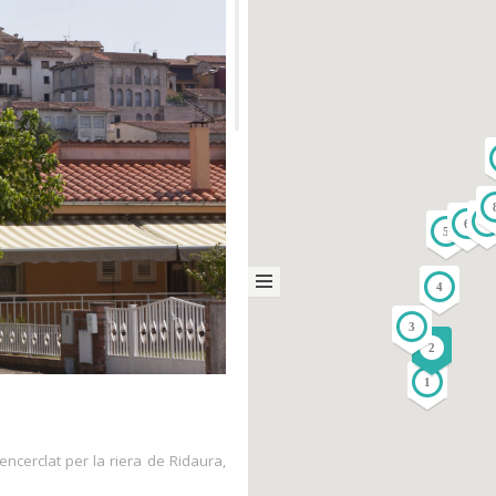
7
6
5
4
3
2
1
ncerclat per la riera de Ridaura,