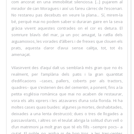
com ancorat en una immobilitat silenciosa. [...] pujarem al
mirador de can Moragues i així us fareu càrrec de l’escenari.
No restareu pas decebuts en veure la plana... Sí, mirem-la
bé, perquè mai no podem saber si duraran gaire en la seva
gràcia vivent aquestes contrades on el cor es detura. El
somriure blavís del mar, ja un poc amagat, la ratlla dels
aiguamoixos, les vorades d’àlbers i de freixes que clouen els
prats, aquesta claror d’avui sense calitja, tot, tot és
amenaçat.
Vilasirvent des d’aquí dalt us semblarà més gran que no és
realment, per l’amplària dels patis i la gran quantitat
d’edificacions –cases, pallers, coberts per als tractors,
quadres– que s’estenen des del cementiri, a ponent, fins a la
petita església romànica que mai no acaben de restaurar,
vora els alts xiprers i les atzavares d’una sola florida. Hi ha
moltes cases quasi buides: algunes ja mortes, deshabitades,
deixades a una lenta destrucció; dues o tres de llogades a
passavolants, i altres on el teulat abriga la solitud d’un vell o
d’un matrimoni ja molt gran que té els fills –sempre pocs– a
ciutat. El poble no arriba ni de bon tros a les tres-centes