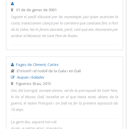
01 de de gener de 0001
Seguint el perfil dibuixat per les muntanyes just quan acaricien la
costa, travessarem Llançà per la carretera que condueix fins a Port
de la Selva. No hi farem aturada, però; sinó que ens desviarem per
arribar al Monestir de Sant Pere de Rodes.
Fages de Climent, Carles
El triomf i el rodolí de la Gala i en Dalí
Auques i balades
Figueres: Brau, 2015
Des del Garrigal, tornant enrere, veí de la parroquial de Sant Pere,
hi ha el Museu Dalí, instal·lat en el que havia estat, abans de la
guerra, el teatre Principal i on Dalí va fer la primera exposició als
16 anys.
La gent diu: aquest noi val
quan, a setze anys, inaugura