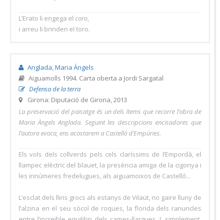
L’Erato li engega el
coro
,
i arreu li brinden el toro.
Anglada, Maria Àngels
Aiguamolls 1994. Carta oberta a Jordi Sargatal
Defensa de la terra
Girona: Diputació de Girona, 2013
La preservació del paisatge és un dels ítems que recorre l’obra de
Maria Àngels Anglada. Seguint les descripcions encisadores que
l’autora evoca, ens acostarem a Castelló d’Empúries.
Els vols dels collverds pels cels claríssims de l’Empordà, el
llampec elèctric del blauet, la presència amiga de la cigonya i
les innúmeres fredelugues, als aiguamoixos de Castelló...
L’esclat dels lliris grocs als estanys de Vilaüt, no gaire lluny de
l’alzina en el seu sòcol de roques, la florida dels ranuncles
entre l’increïble equilibri dels cames-llargues. I, simplement,