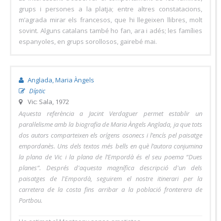
grups i persones a la platja; entre altres constatacions,
m’agrada mirar els francesos, que hi llegeixen llibres, molt
sovint. Alguns catalans també ho fan, ara i adés; les famílies
espanyoles, en grups sorollosos, gairebé mai.
Anglada, Maria Àngels
Díptic
Vic: Sala, 1972
Aquesta referència a Jacint Verdaguer permet establir un
paral·lelisme amb la biografia de Maria Àngels Anglada, ja que tots
dos autors comparteixen els orígens osonecs i l’encís pel paisatge
empordanès. Uns dels textos més bells en què l’autora conjumina
la plana de Vic i la plana de l’Empordà és el seu poema “Dues
planes”. Després d'aquesta magnífica descripció d'un dels
paisatges de l'Empordà, seguirem el nostre itinerari per la
carretera de la costa fins arribar a la població fronterera de
Portbou.