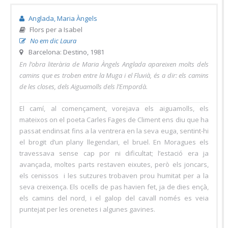
Anglada, Maria Àngels
Flors per a Isabel
No em dic Laura
Barcelona: Destino, 1981
En l’obra literària de Maria Àngels Anglada apareixen molts dels
camins que es troben entre la Muga i el Fluvià, és a dir: els camins
de les closes, dels Aiguamolls dels l’Empordà.
El camí, al començament, vorejava els aiguamolls, els
mateixos on el poeta Carles Fages de Climent ens diu que ha
passat endinsat fins a la ventrera en la seva euga, sentint-hi
el brogit d’un plany llegendari, el bruel. En Moragues els
travessava sense cap por ni dificultat; l’estació era ja
avançada, moltes parts restaven eixutes, però els joncars,
els cenissos i les sutzures trobaven prou humitat per a la
seva creixença. Els ocells de pas havien fet, ja de dies ençà,
els camins del nord, i el galop del cavall només es veia
puntejat per les orenetes i algunes gavines.