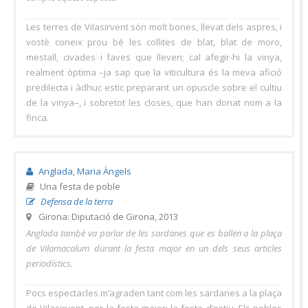
Les terres de Vilasirvent són molt bones, llevat dels aspres, i
vostè coneix prou bé les collites de blat, blat de moro,
mestall, civades i faves que lleven; cal afegir-hi la vinya,
realment òptima –ja sap que la viticultura és la meva afició
predilecta i àdhuc estic preparant un opuscle sobre el cultiu
de la vinya–, i sobretot les closes, que han donat nom a la
finca.
Anglada, Maria Àngels
Una festa de poble
Defensa de la terra
Girona: Diputació de Girona, 2013
Anglada també va parlar de les sardanes que es ballen a la plaça
de Vilamacolum durant la festa major en un dels seus articles
periodístics.
Pocs espectacles m’agraden tant com les sardanes a la plaça