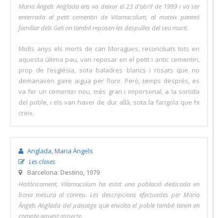
Maria Àngels Anglada ens va deixar el 23 d’abril de 1999 i va ser
enterrada al petit cementiri de Vilamacolum, al mateix panteó
familiar dels Geli on també reposen les despulles del seu marit.
Molts anys els morts de can Moragues, reconciliats tots en
aquesta última pau, van reposar en el petit i antic cementiri,
prop de l’església, sota baladres blancs i rosats que no
demanaven gaire aigua per florir. Però, temps després, es
va fer un cementiri nou, més gran i impersonal, a la sortida
del poble, i els van haver de dur allà, sota la farigola que hi
creix.
Anglada, Maria Àngels
Les closes
Barcelona: Destino, 1979
Històricament, Vilamacolum ha estat una població dedicada en
bona mesura al conreu. Les descripcions efectuades per Maria
Àngels Anglada del paisatge que envolta el poble també tenen en
compte aquest aspecte.