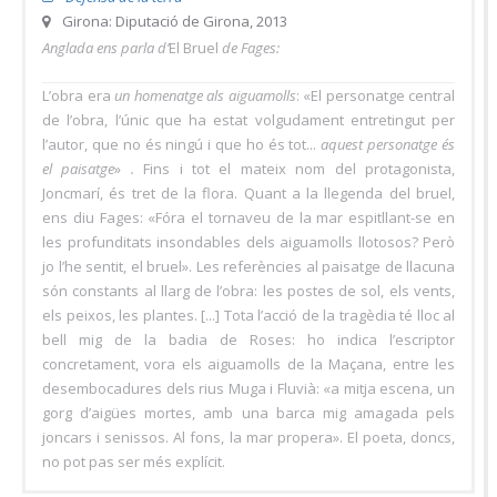
Girona: Diputació de Girona, 2013
Anglada ens parla d’
El Bruel
de Fages:
L’obra era
un homenatge als aiguamolls
: «El personatge central
de l’obra, l’únic que ha estat volgudament entretingut per
l’autor, que no és ningú i que ho és tot...
aquest personatge és
el paisatge
»
.
Fins i tot el mateix nom del protagonista,
Joncmarí, és tret de la flora. Quant a la llegenda del bruel,
ens diu Fages: «Fóra el tornaveu de la mar espitllant-se en
les profunditats insondables dels aiguamolls llotosos? Però
jo l’he sentit, el bruel». Les referències al paisatge de llacuna
són constants al llarg de l’obra: les postes de sol, els vents,
els peixos, les plantes. [...] Tota l’acció de la tragèdia té lloc al
bell mig de la badia de Roses: ho indica l’escriptor
concretament, vora els aiguamolls de la Maçana, entre les
desembocadures dels rius Muga i Fluvià: «a mitja escena, un
gorg d’aigües mortes, amb una barca mig amagada pels
joncars i senissos. Al fons, la mar propera». El poeta, doncs,
no pot pas ser més explícit.