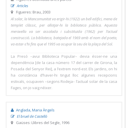
Articles
Figueres: Brau, 2003
Al solar, la Mancomunitat va erigir-hi (1922) un bell edifici, mena de
templet clàssic, per allotjar-hi la biblioteca pública. Aquesta
meravella va ser assolada i substituïda (1962) per l’actual
construcció. La biblioteca, batejada el 1969 amb el nom del poeta,
va estar-s’hi fins que el 1995 va ocupar la seu de la plaça del Sol.
La Presó –avui Biblioteca Popular– devia ésser-ne una
dependència [de la casa número 17 del carrer de Girona, la
Posada del Senyor Rei], a l’extrem nord-est. Els jardins, on hi
ha constància d’haver-hi tingut lloc algunes recepcions
estivals, ocupaven –segons Rodeja– l’actual solar de la casa
Fages, on jo vaig néixer.
Anglada, Maria Àngels
El bruel de Castelló
Gaüses: Llibres del Segle, 1996