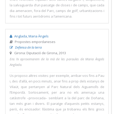
la salvaguarda d’un paisatge de closes i de camps, que cada
dia amenacen, fora del Parc, camps de golf, urbanitzacions i
fins i tot futurs aeròdroms a l’americana.
Anglada, Maria Àngels
Propostes empordaneses
Defensa de la terra
Girona: Diputació de Girona, 2013
Ens hi aproximarem de la mà de les paraules de Maria Àngels
Anglada.
Us proposo altres visites: per exemple, arribar-vos fins a Pau
i, des d’allà, en pocs minuts, anar fins a prop dels estanys de
Vilaüt, que pertanyen al Parc Natural dels Aiguamolls de
l’Empordà. Sortosament, per ara no els amenaça una
catàstrofe –provocada– semblant a la del parc de Doñana,
tan més gran i divers. El paratge d’aquests petits estanys,
però, és encisador: llàstima que ja trobareu els lliris grocs