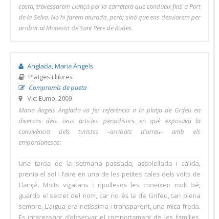
costa, travessarem Llançà per la carretera que condueix fins a Port
de la Selva. No hi farem aturada, però; sinó que ens desviarem per
arribar al Monestir de Sant Pere de Rodes.
Anglada, Maria Àngels
Platges i llibres
Compromís de poeta
Vic: Eumo, 2009
Maria Àngels Anglada va fer referència a la platja de Grifeu en
diversos dels seus articles periodístics en què exposava la
convivència dels turistes –arribats d’arreu– amb els
empordanesos:
Una tarda de la setmana passada, assolellada i càlida,
prenia el sol i l’aire en una de les petites cales dels volts de
Llançà. Molts vigatans i ripollesos les coneixen molt bé;
guardo el secret del nom, car no és la de Grifeu, tan plena
sempre. L’aigua era netíssima i transparent, una mica freda.
És interessant d’observar el comportament de les famílies,