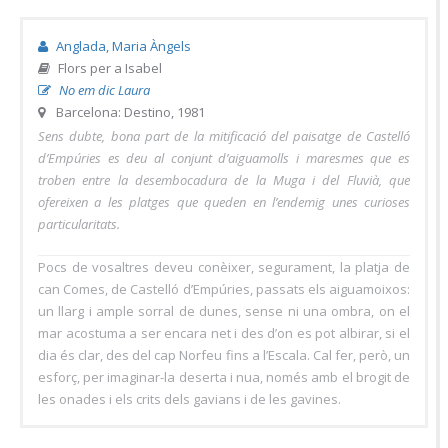
Anglada, Maria Àngels
Flors per a Isabel
No em dic Laura
Barcelona: Destino, 1981
Sens dubte, bona part de la mitificació del paisatge de Castelló
d’Empúries es deu al conjunt d’aiguamolls i maresmes que es
troben entre la desembocadura de la Muga i del Fluvià, que
ofereixen a les platges que queden en l’endemig unes curioses
particularitats.
Pocs de vosaltres deveu conèixer, segurament, la platja de
can Comes, de Castelló d’Empúries, passats els aiguamoixos:
un llarg i ample sorral de dunes, sense ni una ombra, on el
mar acostuma a ser encara net i des d’on es pot albirar, si el
dia és clar, des del cap Norfeu fins a l’Escala. Cal fer, però, un
esforç, per imaginar-la deserta i nua, només amb el brogit de
les onades i els crits dels gavians i de les gavines.