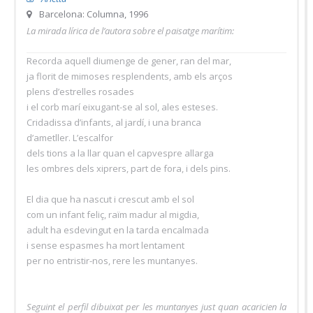
Barcelona: Columna, 1996
La mirada lírica de l’autora sobre el paisatge marítim:
Recorda aquell diumenge de gener, ran del mar,
ja florit de mimoses resplendents, amb els arços
plens d’estrelles rosades
i el corb marí eixugant-se al sol, ales esteses.
Cridadissa d’infants, al jardí, i una branca
d’ametller. L’escalfor
dels tions a la llar quan el capvespre allarga
les ombres dels xiprers, part de fora, i dels pins.
El dia que ha nascut i crescut amb el sol
com un infant feliç, raïm madur al migdia,
adult ha esdevingut en la tarda encalmada
i sense espasmes ha mort lentament
per no entristir-nos, rere les muntanyes.
Seguint el perfil dibuixat per les muntanyes just quan acaricien la