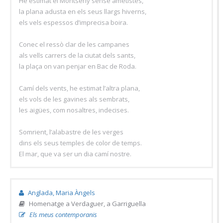
He estimat el Montseny sense ametistes,
la plana adusta en els seus llargs hiverns,
els vels espessos d’imprecisa boira.
Conec el ressò clar de les campanes
als vells carrers de la ciutat dels sants,
la plaça on van penjar en Bac de Roda.
Camí dels vents, he estimat l’altra plana,
els vols de les gavines als sembrats,
les aigües, com nosaltres, indecises.
Somrient, l’alabastre de les verges
dins els seus temples de color de temps.
El mar, que va ser un dia camí nostre.
Anglada, Maria Àngels
Homenatge a Verdaguer, a Garriguella
Els meus contemporanis