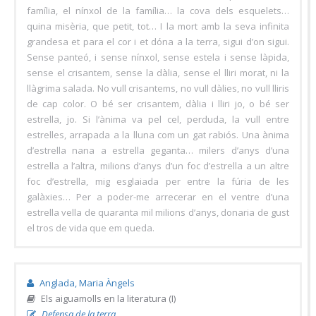
família, el nínxol de la família… la cova dels esquelets…
quina misèria, que petit, tot… I la mort amb la seva infinita
grandesa et para el cor i et dóna a la terra, sigui d’on sigui.
Sense panteó, i sense nínxol, sense estela i sense làpida,
sense el crisantem, sense la dàlia, sense el lliri morat, ni la
llàgrima salada. No vull crisantems, no vull dàlies, no vull lliris
de cap color. O bé ser crisantem, dàlia i lliri jo, o bé ser
estrella, jo. Si l’ànima va pel cel, perduda, la vull entre
estrelles, arrapada a la lluna com un gat rabiós. Una ànima
d’estrella nana a estrella geganta… milers d’anys d’una
estrella a l’altra, milions d’anys d’un foc d’estrella a un altre
foc d’estrella, mig esglaiada per entre la fúria de les
galàxies… Per a poder-me arrecerar en el ventre d’una
estrella vella de quaranta mil milions d’anys, donaria de gust
el tros de vida que em queda.
Anglada, Maria Àngels
Els aiguamolls en la literatura (I)
Defensa de la terra