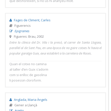
que desfloreixen, si no us hi afanyeu molt.
Fages de Climent, Carles
Figuerencs
Epigrames
Figueres: Brau, 2002
Entre la clínica del Dr. Vila i la presó, al carrer de Santa Llogaia,
paral·lel al de Sant Pau, en una època de no gaire cotxes hi havia el
popular garatge Guix, avui establert a la carretera de Roses.
Quan el cotxe no camina
al taller d’en Guix s’adorm
com si enlloc de gasolina
li posessin cloroform.
Anglada, Maria Àngels
Gener a Llançà
Arietta