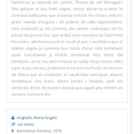
Havent-se ja separat els camins, l’hereu de can Moragues
feia galopar el seu fidel «Agut», sense aturar-se a mirar la
contrada bellíssima, que coneixia molt bé: les closes, amb els
grans ramats d’eugues i els poltres de salts imprevisibles,
més endavant ja els conreus, els camins ombrejats, tot ho
passà de pressa fins que arribà a les envistes de Sant Pere
Pescador; aleshores posà el cavall al pas, i semblava que el
mateix «Agut» ja coneixia que havia d’anar més lentament
quan s’acostaven a l’indret anomenat dels Horts del
Santíssim, on el seu amo hi tenia un camp força extens. Més
a poc a poc encara, ja deixant enrera el riu Fluvià i els boscos
de ribera que el vorejaven, el cavall feia camí quan aquest
enribetava «les Eres», terres bones i fondals, amb els
sembrats d’ordi, de civada i de blat que aquell any oferien un
immens somriure d’or.
Anglada, Maria Àngels
Les closes
Barcelona: Destino, 1979