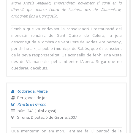
Maria Àngels Anglada, emprendrem novament el camí en la
direcció que marca l'obra de l'autora: des de Vilamaniscle,
arribarem fins a Garriguella.
Sembla que va endavant la consolidació i restauració del
monestir romànic de Sant Quirze de Colera, la joia
desconeguda a l’ombra de Sant Pere de Rodes. Ara pertany,
per dir-ho així, al poble i municipi de Rabós, que és conscient
de la seva responsabilitat. Us aconsello de fer-hi una visita
des de Vilamaniscle, pel camí entre l’Albera. Segur que no
quedareu decebuts.
Rodoreda, Mercè
Per ganes de joc
Revista de Girona
núm. 243 (juliol-agost)
Girona: Diputació de Girona, 2007
Que m’enterrin on em mori. Tant me fa. El panteó de la