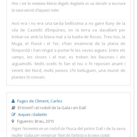
Fins i tot la mateixa Maria Àngels Anglada es va decidir a escriure
la seva versió d’aquest mite:
Això era i no era una tarda bellíssima a no gaire lluny de la
vila de Castelló d’Empúries, on la terra va davallant per
trobar-se amb la blava mar a la badia de Roses. Tres rius, la
Muga, el Fluvià i el Ter, s’han enamorat de la plana de
l’Empordà i han vingut a portar-hi les seves aigües. Entre els
camps, les closes i el mar, es troben les llacunes i els
aiguamolls. Molts ocells hi fan el niu o hi reposen anant i
venint del Nord, molts peixos s’hi belluguen, una munió de
plantes hi creixen.
Fages de Climent, Carles
El triomf i el rodolí de la Gala i en Dalí
Auques i balades
Figueres: Brau, 2015
Fages l’esmenta en un rodolí de l’
Auca del pintor Dalí i de la seva
muller Gala
per remarcar l’èxit de l’artista a la seva ciutat.