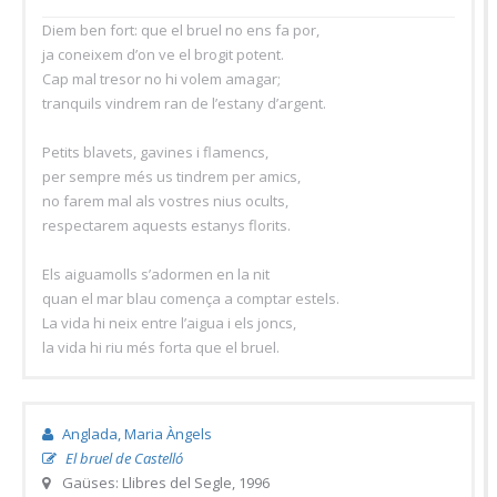
Diem ben fort: que el bruel no ens fa por,
ja coneixem d’on ve el brogit potent.
Cap mal tresor no hi volem amagar;
tranquils vindrem ran de l’estany d’argent.
Petits blavets, gavines i flamencs,
per sempre més us tindrem per amics,
no farem mal als vostres nius ocults,
respectarem aquests estanys florits.
Els aiguamolls s’adormen en la nit
quan el mar blau comença a comptar estels.
La vida hi neix entre l’aigua i els joncs,
la vida hi riu més forta que el bruel.
Anglada, Maria Àngels
El bruel de Castelló
Gaüses: Llibres del Segle, 1996