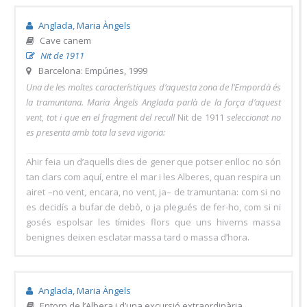
Anglada, Maria Àngels
Cave canem
Nit de 1911
Barcelona: Empúries, 1999
Una de les moltes característiques d’aquesta zona de l’Empordà és
la tramuntana. Maria Àngels Anglada parlà de la força d’aquest
vent, tot i que en el fragment del recull
Nit de 1911
seleccionat no
es presenta amb tota la seva vigoria:
Ahir feia un d’aquells dies de gener que potser enlloc no són
tan clars com aquí, entre el mar i les Alberes, quan respira un
airet –no vent, encara, no vent, ja– de tramuntana: com si no
es decidís a bufar de debò, o ja plegués de fer-ho, com si ni
gosés espolsar les tímides flors que uns hiverns massa
benignes deixen esclatar massa tard o massa d’hora.
Anglada, Maria Àngels
Entorn de l’Albera i d’una excursió extraordinària