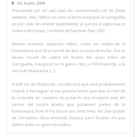
Vic: Eumo, 2009
Precisament per ser una zona tan caracteritzada per les fortes
ventades, l’any 1984 es va crear, al terme municipal de Garriguella,
un parc eòlic de caràcter experimental, ja que era el segon que es
creava a tot Europa, i va deixar de funcionar l’any 1992.
Mentre començo aquestes ratlles, sento els xiulets de la
tramuntana que fa un parell de dies no para de bufar. Ara es
deuen moure de valent els molins del «parc eòlic» de
Garriguella, inaugurat no fa gaires dies, a l’Alt Empordà, a la
serra de Malaveïna. [...]
Al bell cor de l’Empordà, i al petit turó que molt probablement
inspirà a Verdaguer el seu poema famós que duu el nom de
la contrada, en comptes de posar-hi una inscripció amb els
versos del nostre poeta, que justament parlen de la
tramuntana, hom hi ha inscrit uns mots trets del
Don Quijote
,
de Cervantes. Obra immortal, d’acord, però forana i no pas
adient al lloc on giren els molins.