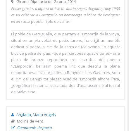
Girona: Diputació de Girona, 2014
Potser gràcies a aquest article de Maria Àngels Anglada, l’any 1988
es va celebrar a Garriguella un homenatge a l’obra de Verdaguer
en un «
acte popular i ple de caliu
»:
El poble de Garriguella, que pertany a l’Empordà de la vinya,
situat en un pla voltat de petits turons, ha erigit un monòlit
dedicat al poeta, al cim de la serra de Malaveïna. En aquest
bloc de pedra del país –que per cert pesa quatre tones– una
placa de bronze reprodueix tres estrofes del poema
“L’Empordà”, bellíssim poema líric que descriu la plana
empordanesa i s’allarga fins a Banyoles i les Gavarres, sota
el cim del Canigó tot plegat: visió de l’Empordà alhora lírica,
geogràfica i històrica, suscitada des d’una ascensió al tossal
de Malaveïna.
Anglada, Maria Àngels
Molins de vent
Compromís de poeta