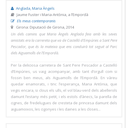
Anglada, Maria Àngels
Jaume Fuster i Maria-Antònia, a l’Empordà
Els meus contemporanis
Girona: Diputació de Girona, 2014
Un dels camins que Maria Àngels Anglada feia amb les seves
amistats era la carrereta que va de Castelló d’Empúries a Sant Pere
Pescador, que és la mateixa que ens conduirà tot seguit al Parc
dels Aiguamolls de l’Empordà.
Per la deliciosa carretera de Sant Pere Pescador a Castelló
d’Empúries, us vaig acompanyar, amb tant d’orgull com si
fossin ben meus, als Aiguamolls de l’Empordà. En vàreu
quedar enamorats, i tinc l’esperança, Maria Antònia, que
vegis encara, si clous els ulls, el vol blau-verd dels abellerols
damunt l’estany més petit, i els estols d’ànecs, la parella de
cignes, de fredelugues de cresteta de princesa damunt dels
aiguamoixos, les cigonyes i les daines a les closes...