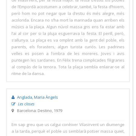
de Vilasirvent, per la festa major: la festa d’estiu. Els pobles
de l’Empordà acostumen a celebrar, també, la festa d’hivern,
però hom no pot negar que la d’estiu és més alegre, més
acolorida. Encara no s’ha mort la marinada quan arriben els
músics a la plaça. Algun núvol massa gris ens fa estar amb
l’ai al cor per si la pluja esguerrava la festa. El perill, però,
s’allunya. La plaça es va omplint amb la gent del poble, els
parents, els forasters, algun turista curiós. Les padrines
velles es posen a l’ombra de les moreres. Joves i avis
puntegen les sardanes. En Fèlix trena complicades filigranes
al compàs de la tenora. Tota la plaça sembla enlairar-se al
ritme de la dansa.
Anglada, Maria Àngels
Les closes
Barcelona: Destino, 1979
Em sap greu que us calgui conèixer Vilasirvent un diumenge
a la tarda, perquè el poble us semblarà potser massa quiet,