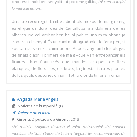
«
modest i molt ben senyalitzat parc megalític
», tal com el definí
la mateixa autora
:
Un altre recorregut, també adient als mesos de maig i juny,
és el que us durà, des de Cantallops, als dòlmens de les
Alberes. No cal arribar ben bé al poble: una mica abans ja
trobareu el senyal. És un camí molt agradable de fer a peu, si
sou tan sols un xic caminadors. Aquest any, amb les pluges
de finals d’abril i primers de maig –que van entrebancar els
firaires– han florit més que mai les estepes, de flors
blanques, de flors liles, els brucs, la ginesta, i altres plantes
de les quals desconec el nom. Tot fa olor de timons i romaní.
Anglada, Maria Àngels
Notícies de l'Empordà (II)
Defensa de la terra
Girona: Diputació de Girona, 2013
Així mateix, Anglada destacà el valor patrimonial del conjunt
monàstic de Sant Quirze de Colera. Seguint les recomanacions de