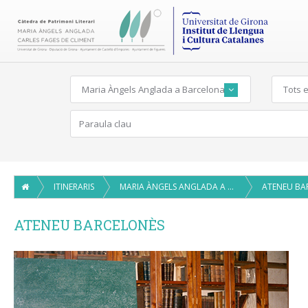
Maria Àngels Anglada a Barcelona
Tots e
ITINERARIS
MARIA ÀNGELS ANGLADA A BARCELONA
ATENEU BA
ATENEU BARCELONÈS