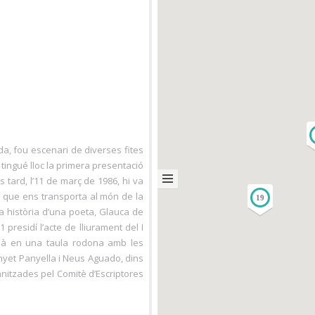
a, fou escenari de diverses fites
 tingué lloc la primera presentació
 tard, l’11 de març de 1986, hi va
ica que ens transporta al món de la
19
a història d’una poeta, Glauca de
presidí l’acte de lliurament del I
cipà en una taula rodona amb les
nyet Panyella i Neus Aguado, dins
anitzades pel Comitè d’Escriptores