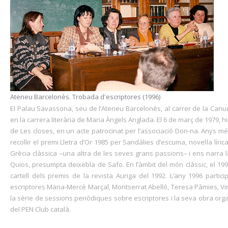
Ateneu Barcelonès. Trobada d'escriptores (1996)
El Palau Savassona, seu de l’Ateneu Barcelonès, al carrer de la Canud
en la carrera literària de Maria Àngels Anglada. El 6 de març de 1979, hi
de Les closes, en un acte patrocinat per l’associació Don-na. Anys més
recollir el premi Lletra d’Or 1985 per Sandàlies d’escuma, novel·la lír
Grècia clàssica –una altra de les seves grans passions– i ens narra l
Quios, presumpta deixebla de Safo. En l’àmbit del món clàssic, el 1991 
cartell dels premis de la revista Auriga del 1992. L’any 1996 parti
escriptores Maria-Mercè Marçal, Montserrat Abelló, Teresa Pàmies, Vi
la sèrie de sessions periòdiques sobre escriptores i la seva obra org
del PEN Club català.