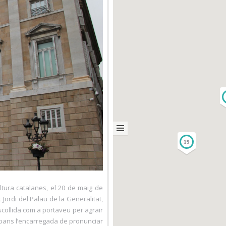
19
ltura catalanes, el 20 de maig de
ordi del Palau de la Generalitat,
scollida com a portaveu per agrair
abans l’encarregada de pronunciar