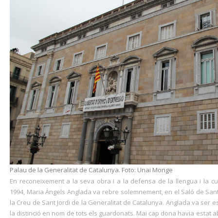
Palau de la Generalitat de Catalunya. Foto: Unai Monge
En reconeixement a la seva obra i a la defensa de la llengua i la cu
1994, Maria Àngels Anglada va rebre solemnement, en el Saló de Sant J
la Creu de Sant Jordi de la Generalitat de Catalunya. Anglada va ser e
la distinció en nom de tots els guardonats. Mai cap dona havia estat 