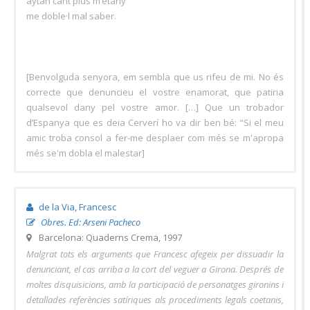
me doble·l mal saber.
[Benvolguda senyora, em sembla que us rifeu de mi. No és
correcte que denuncieu el vostre enamorat, que patiria
qualsevol dany pel vostre amor. […] Que un trobador
d’Espanya que es deia Cerverí ho va dir ben bé: “Si el meu
amic troba consol a fer-me desplaer com més se m'apropa
més se'm dobla el malestar]
de la Via, Francesc
Obres. Ed: Arseni Pacheco
Barcelona: Quaderns Crema, 1997
Malgrat tots els arguments que Francesc afegeix per dissuadir la
denunciant, el cas arriba a la cort del veguer a Girona. Després de
moltes disquisicions, amb la participació de personatges gironins i
detallades referències satíriques als procediments legals coetanis,