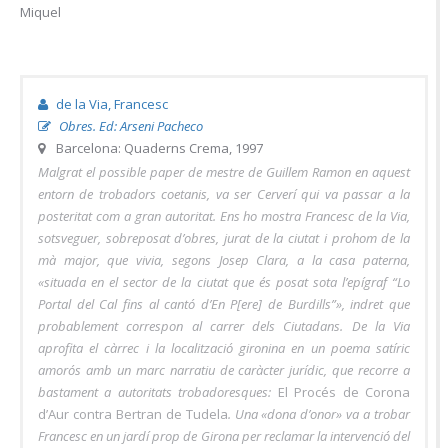
de la Via, Francesc
Obres. Ed: Arseni Pacheco
Barcelona: Quaderns Crema, 1997
Malgrat el possible paper de mestre de Guillem Ramon en aquest
entorn de trobadors coetanis, va ser Cerverí qui va passar a la
posteritat com a gran autoritat. Ens ho mostra Francesc de la Via,
sotsveguer, sobreposat d’obres, jurat de la ciutat i prohom de la
mà major, que vivia, segons Josep Clara, a la casa paterna,
«situada en el sector de la ciutat que és posat sota l’epígraf “Lo
Portal del Cal fins al cantó d’En P[ere] de Burdills”», indret que
probablement correspon al carrer dels Ciutadans. De la Via
aprofita el càrrec i la localització gironina en un poema satíric
amorós amb un marc narratiu de caràcter jurídic, que recorre a
bastament a autoritats trobadoresques:
El Procés de Corona
d’Aur contra Bertran de Tudela
. Una «dona d’onor» va a trobar
Francesc en un jardí prop de Girona per reclamar la intervenció del