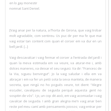
en lo gay monestir
nomnat Sant Deniel.
[Vaig anar per la natura, a l’horta de Girona, que vaig trobar
molt agradable, com sentireu. Us puc dir per ma fe que mai
vaig estar tan content com quan el corser em va dur en un
bell jardí. [...]
Vaig descavalcar i vaig fermar el corser a l’entrada del jardí i
quan la meva estimada em va veure, va aturar-me i, amb
dolces maneres, va deixar el seu seguici. Va dir: “Francesc de
la Via, sigueu benvingut”. Jo la vaig saludar i ella em va
abraçar i em va fer un petó sota la seva manteta, de manera
secreta, que ningú no ho pogués veure, tot dient: “Alegre
escuder, cavalqueu de seguida perquè aquesta gent no
sospitin de vós”. I jo, un cop dit això, em vaig acomiadar i vaig
cavalcar de seguida. I amb gran alegria me’n vaig anar ben
recte pel meu camí amb pensaments joiosos; vaig entrar per
la Vall Tenebrosa per oir missa a l’agradable monestir que es