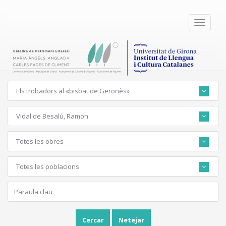
Toggle
navigati
Els trobadors al «bisbat de Geronès»
Vidal de Besalú, Ramon
Totes les obres
Totes les poblacions
Cercar
Netejar