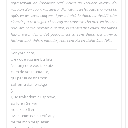
representant de l’autoritat reial. Acusa un «scuder valens» del
robatori d’un guant «ab senyal d’amistat», un fet que l’enamorat ha
difós en les seves cançons, i per tot això la dama ha decidit «dar
clam de pau e treuga». El sotsveguer Francesc s’ho pren en broma i
addueix, com a primera autoritat, la saviesa de Cerverí, qui també
havia, però, demandat poèticament la seva dama per haver-lo
torturar amb dolces paraules, com hem vist en visitar Sant Feliu.
Senyora cara,
crey que vós me burlats.
No tany que vós fassatz
clam de vostr’amador,
qui per la vostr’amor
sofferria dampnatge.
[...]
Que trobadors d’Espanya,
so fo en Servarí,
ho dix de fi en fi:
“Mos amichs si·s reffrany
de far mon desplaser,
aytan cant plus m’etany