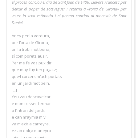
el procés conclou el dia de Sant Joan de 1406. Llavors Francesc pot
deixar el paper de sotsveguer i retorna a «l’orta de Girona» per
veure la seva estimada i el poema conclou al monestir de Sant
Daniel.
Aney per la verdura,
per l’orta de Girona,
on la trobí mot bona,
sí com poretz ausir.
Per me fe vos pux dir
que may fuy ten pagatz;
que·l corcers m’ach portats
en un jardi mot belh.
[...]
Yeu vau descavelcar
e mon cosser fermar
a l’intran del jardí,
e can m’aymia·m vi
va·m’exir a carreyra,
ez ab dolça maneyra
laixa la companyia.