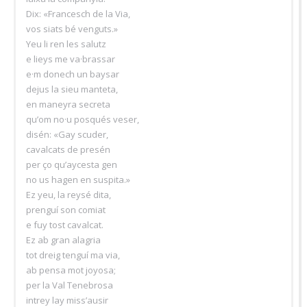
Dix: «Francesch de la Via,
vos siats bé venguts.»
Yeu li ren les salutz
e lieys me va·brassar
e·m donech un baysar
dejus la sieu manteta,
en maneyra secreta
qu’om no·u posqués veser,
disén: «Gay scuder,
cavalcats de presén
per ço qu’aycesta gen
no us hagen en suspita.»
Ez yeu, la reysé dita,
prenguí son comiat
e fuy tost cavalcat.
Ez ab gran alagria
tot dreig tenguí ma via,
ab pensa mot joyosa;
per la Val Tenebrosa
intrey lay miss’ausir