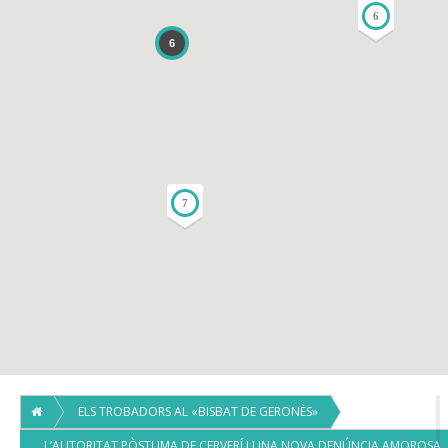
6
6
7
ELS TROBADORS AL «BISBAT DE GERONÈS»
L’AUTORITAT PÒSTUMA DE CERVERÍ I UNA NOVA DENÚNCIA AMOROSA