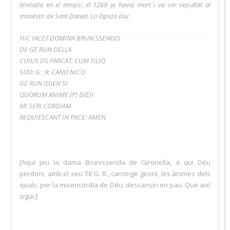
limitada en el temps: el 1269 ja havia mort i va ser sepultat al
monestir de Sant Daniel. La làpida diu:
HIC IACET DOMINA BRUN.SSENDIS
DE GE RUN DELLA
CUIUS DS PARCAT: CUM FILIO
SUO: G : R: CANO NICO
GE RUN (D)EN SI
QUORUM ANIME (P) D(E)I
MI SERI CORDIAM
REQUIESCANT IN PACE: AMEN
[Aquí jeu la dama Brunissenda de Gironella, a qui Déu
perdoni, amb el seu fill G. R., canonge gironí, les ànimes dels
quals, per la misericòrdia de Déu, descansin en pau. Que així
sigui.]