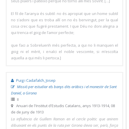
seus plaers i pateixo perquè no torno allí més sovint. […]
El fil de l’aranya és subtil: no és apropiat que un home subtil
no s’adoni que es troba allí on no és benvingut, per la qual
cosa crec que fugiré prestament. I que Déu no doni alegria a
qui trenca el goig de l’amor perfecte;
que faci a Sobreluenh més perfecta, a qui no li manquen el
goig ni el mèrit, i enalci el noble vescomte, si m’escolta
aquella a qui més li pertoca.]
Puig i Cadafalch, Josep
Missió per estudiar els banys dits aràbics i el monestir de Sant
Daniel, a Girona
II
Anuari de l'Institut d'Estudis Catalans, anys 1913-1914, 08
de de juny de 1913
La influència de Guillem Ramon en el cercle poètic que anirem
dibuixant en els punts de la ruta per Girona devia ser, però, força