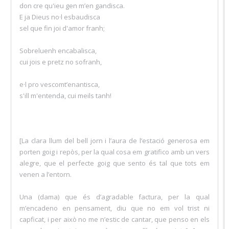
don cre qu'ieu gen m’en gandisca.
E ja Dieus no·l esbaudisca
sel que fin joi d'amor franh;
Sobreluenh encabalisca,
cui jois e pretz no sofranh,
e·l pro vescomt’enantisca,
s'ill m'entenda, cui meils tanh!
[La clara llum del bell jorn i l’aura de l’estació generosa em
porten goig i repòs, per la qual cosa em gratifico amb un vers
alegre, que el perfecte goig que sento és tal que tots em
venen a l’entorn.
Una (dama) que és d’agradable factura, per la qual
m’encadeno en pensament, diu que no em vol trist ni
capficat, i per això no me n’estic de cantar, que penso en els