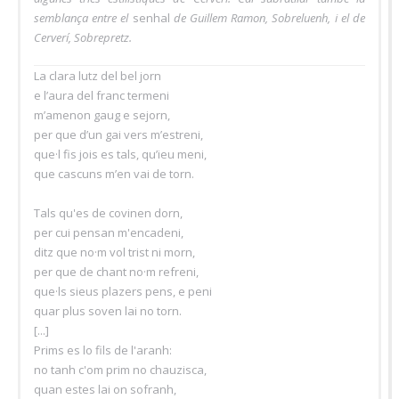
semblança entre el
senhal
de Guillem Ramon, Sobreluenh, i el de
Cerverí, Sobrepretz.
La clara lutz del bel jorn
e l’aura del franc termeni
m’amenon gaug e sejorn,
per que d’un gai vers m’estreni,
que·l fis jois es tals, qu’ieu meni,
que cascuns m’en vai de torn.
Tals qu'es de covinen dorn,
per cui pensan m'encadeni,
ditz que no·m vol trist ni morn,
per que de chant no·m refreni,
que·ls sieus plazers pens, e peni
quar plus soven lai no torn.
[...]
Prims es lo fils de l'aranh:
no tanh c'om prim no chauzisca,
quan estes lai on sofranh,