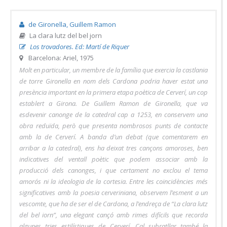
de Gironella, Guillem Ramon
La clara lutz del bel jorn
Los trovadores. Ed: Martí de Riquer
Barcelona: Ariel, 1975
Molt en particular, un membre de la família que exercia la castlania
de torre Gironella en nom dels Cardona podria haver estat una
presència important en la primera etapa poètica de Cerverí, un cop
establert a Girona. De Guillem Ramon de Gironella, que va
esdevenir canonge de la catedral cap a 1253, en conservem una
obra reduïda, però que presenta nombrosos punts de contacte
amb la de Cerverí. A banda d’un debat (que comentarem en
arribar a la catedral), ens ha deixat tres cançons amoroses, ben
indicatives del ventall poètic que podem associar amb la
producció dels canonges, i que certament no exclou el tema
amorós ni la ideologia de la cortesia. Entre les coincidències més
significatives amb la poesia cerveriniana, observem l’esment a un
vescomte, que ha de ser el de Cardona, a l’endreça de “La clara lutz
del bel iorn”, una elegant cançó amb rimes difícils que recorda
algunes tries estilístiques de Cerverí. Cal subratllar també la