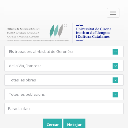
Toggle
navigati
Els trobadors al «bisbat de Geronès»
de la Via, Francesc
Totes les obres
Totes les poblacions
Cercar
Netejar