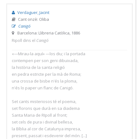
Verdaguer, Jacint
Cant onzè: Oliba
Canigó
Barcelona: Llibreria Catòlica, 1886
Ripoll dins el
Canigó
«—Mirau-la aquí» —los diu; i la portada
contempen per son geni dibuixada,
la història de la santa religió
en pedra estricte per la mà de Roma;
una crossa de bisbe n'és la ploma,
n'és lo paper un flanc de Canigó.
Set cants misteriosos té el poema,
set florons que durà en sa diadema
Santa Maria de RIpoll al front;
set cels de pura i divinal bellesa,
la Bíblia al cor de Catalunya impresa,
present, passat i esdevenir del món. [...]