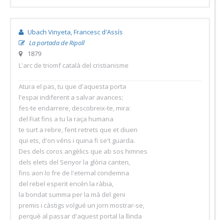
Ubach Vinyeta, Francesc d'Assís
La portada de Ripoll
1879
L'arc de triomf català del cristianisme
Atura el pas, tu que d'aquesta porta
l'espai indiferent a salvar avances;
fes-te endarrere, descobreix-te, mira:
del Fiat fins a tu la raça humana
te surt a rebre, fent retrets que et diuen
qui ets, d'on véns i quina fi se't guarda.
Des dels coros angèlics que ab sos himnes
dels elets del Senyor la glòria canten,
fins aon lo fre de l'eternal condemna
del rebel esperit encén la ràbia,
la bondat summa per la mà del geni
premis i càstigs volgué un jorn mostrar-se,
perquè al passar d'aquest portal la llinda