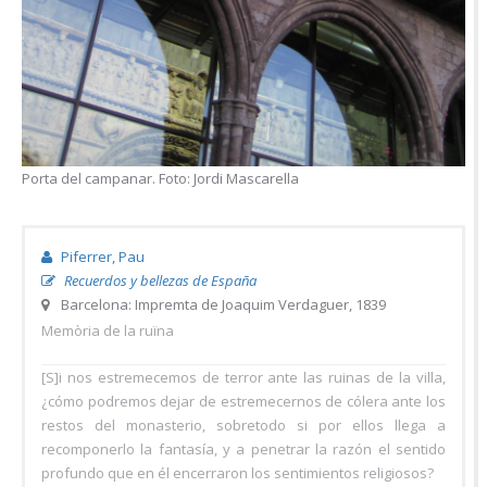
Porta del campanar. Foto: Jordi Mascarella
Piferrer, Pau
Recuerdos y bellezas de España
Barcelona: Impremta de Joaquim Verdaguer, 1839
Memòria de la ruïna
[S]i nos estremecemos de terror ante las ruinas de la villa,
¿cómo podremos dejar de estremecernos de cólera ante los
restos del monasterio, sobretodo si por ellos llega a
recomponerlo la fantasía, y a penetrar la razón el sentido
profundo que en él encerraron los sentimientos religiosos?