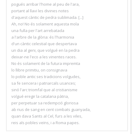
pogués arribar l'home al peu de l'ara,
portant al llavi les divines notes
d'aquest càntic de pedra sublimada. [...]
Ah, no! No és solament aquesta mola
una fulla per l'art arrebatada
a l'arbre de la glòria: és l'harmonia
d'un càntic celestial que despertava
un dia al geni, que volgué en la pedra
deixar-ne l'eco a les vinentes races.
No és solament de la futura impremta
lo llibre primitiu, on consignava
lo poble antic ses tradicions volgudes,
sa fe sencera i patriarcals usances;
sinó l'arc triomfal que al cristianisme
volgué eregir la catalana pàtria,
per perpetuar sa redempció gloriosa
ab rius de sang en cent combats guanyada,
quan dava Sants al Cel, furs a les viles,
reis als pobles veïns, i a Roma papes.