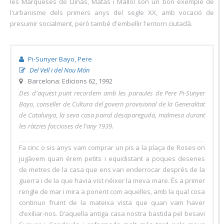
les Marqueses de Llinàs, Matas i Mallol són un bon exemple de
l'urbanisme dels primers anys del segle XX, amb vocació de
presumir socialment, però també d'embellir l'entorn ciutadà.
Pi-Sunyer Bayo, Pere
Del Vell i del Nou Món
Barcelona: Edicions 62, 1992
Des d'aquest punt recordem amb les paraules de Pere Pi-Sunyer
Bayo, conseller de Cultura del govern provisional de la Generalitat
de Catalunya, la seva casa pairal desapareguda, malmesa durant
les ràtzies faccioses de l'any 1939.
Fa cinc o sis anys vam comprar un pis a la plaça de Roses on
jugàvem quan érem petits i equidistant a poques desenes
de metres de la casa que ens van enderrocar després de la
guerra i de la que havia vist néixer la meva mare. És a primer
rengle de mar i mira a ponent com aquelles, amb la qual cosa
continuo fruint de la mateixa vista que quan vam haver
d’exiliar-nos. D’aquella antiga casa nostra bastida pel besavi