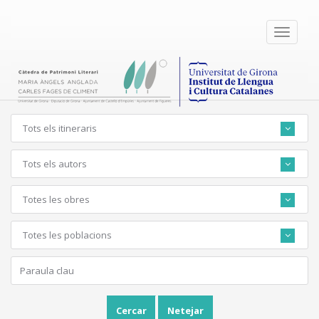
Toggle
navigati
Tots els itineraris
Tots els autors
Totes les obres
Totes les poblacions
Cercar
Netejar