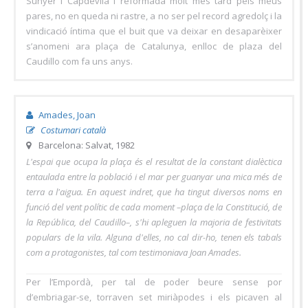
Sunyer i Capdevila i reformada molt més tard pels meus
pares, no en queda ni rastre, a no ser pel record agredolç i la
vindicació íntima que el buit que va deixar en desaparèixer
s’anomeni ara plaça de Catalunya, enlloc de plaza del
Caudillo com fa uns anys.
Amades, Joan
Costumari català
Barcelona: Salvat, 1982
L'espai que ocupa la plaça és el resultat de la constant dialèctica
entaulada entre la població i el mar per guanyar una mica més de
terra a l'aigua. En aquest indret, que ha tingut diversos noms en
funció del vent polític de cada moment –plaça de la Constitució, de
la República, del Caudillo–, s'hi apleguen la majoria de festivitats
populars de la vila. Alguna d'elles, no cal dir-ho, tenen els tabals
com a protagonistes, tal com testimoniava Joan Amades.
Per l’Empordà, per tal de poder beure sense por
d’embriagar-se, torraven set miriàpodes i els picaven al