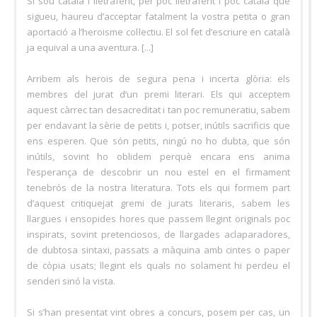
Si sou català i lletraferit, per poc lletraferit i poc català que
sigueu, haureu d’acceptar fatalment la vostra petita o gran
aportació a l’heroisme col·lectiu. El sol fet d’escriure en català
ja equival a una aventura. [...]
Arribem als herois de segura pena i incerta glòria: els
membres del jurat d’un premi literari. Els qui acceptem
aquest càrrec tan desacreditat i tan poc remuneratiu, sabem
per endavant la sèrie de petits i, potser, inútils sacrificis que
ens esperen. Que són petits, ningú no ho dubta, que són
inútils, sovint ho oblidem perquè encara ens anima
l’esperança de descobrir un nou estel en el firmament
tenebrós de la nostra literatura. Tots els qui formem part
d’aquest critiquejat gremi de jurats literaris, sabem les
llargues i ensopides hores que passem llegint originals poc
inspirats, sovint pretenciosos, de llargades aclaparadores,
de dubtosa sintaxi, passats a màquina amb cintes o paper
de còpia usats; llegint els quals no solament hi perdeu el
senderi sinó la vista.
Si s’han presentat vint obres a concurs, posem per cas, un