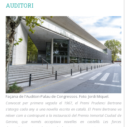
AUDITORI
Façana de l'Auditori-Palau de Congressos. Foto: Jordi Miquel.
Convocat per primera vegada el 1967, el Premi Prudenci Bertrana
s’atorga cada any a una novel·la escrita en català. El Premi Bertrana va
néixer com a contrapunt a la instauració del Premio Inmortal Ciudad de
Gerona, que només acceptava novel·les en castellà. Les forces