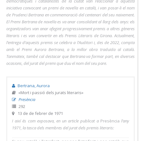
democràtiques i catalanistes de la ciutat van reaccionar a aquesta
iniciativa convocant un premi de novel·la en català, i van posar-li el nom
de Prudenci Bertrana en commemoració del centenari del seu naixement.
El Premi Bertrana de novel·la es va anar consolidant al llarg dels anys: els
organitzadors van anar afegint progressivament premis a altres gèneres
literaris i es van convertir en els Premis Literaris de Girona. Actualment,
l’entrega d’aquests premis se celebra a l’Auditori i, des de 2022, compta
amb el Premi Aurora Bertrana, a la millor obra traduïda al català.
Tanmateix, també cal destacar que Bertrana va formar part, en diverses
ocasions, del jurat del premi que duu el nom del seu pare.
Bertrana, Aurora
«Mort i passió dels jurats literaris»
Presència
292
13 de de febrer de 1971
I així és com exposava, en un article publicat a
Presència
l’any
1971, la tasca dels membres del jurat dels premis literaris: