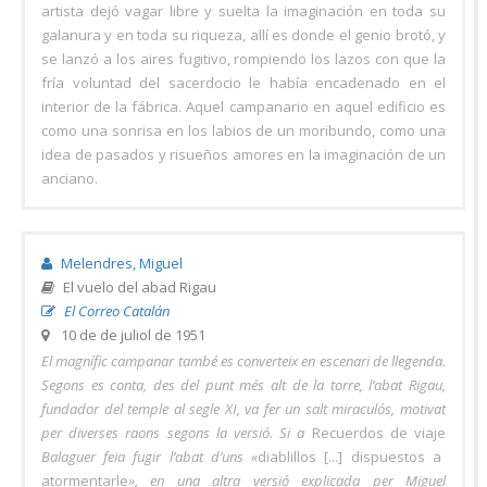
artista dejó vagar libre y suelta la imaginación en toda su
galanura y en toda su riqueza, allí es donde el genio brotó, y
se lanzó a los aires fugitivo, rompiendo los lazos con que la
fría voluntad del sacerdocio le había encadenado en el
interior de la fábrica. Aquel campanario en aquel edificio es
como una sonrisa en los labios de un moribundo, como una
idea de pasados y risueños amores en la imaginación de un
anciano.
Melendres, Miguel
El vuelo del abad Rigau
El Correo Catalán
10 de de juliol de 1951
El magnífic campanar també es converteix en escenari de llegenda.
Segons es conta, des del punt més alt de la torre, l’abat Rigau,
fundador del temple al segle XI, va fer un salt miraculós, motivat
per diverses raons segons la versió. Si a
Recuerdos de viaje
Balaguer feia fugir l’abat d’uns «
diablillos [...] dispuestos a
atormentarle
», en una altra versió explicada per Miguel