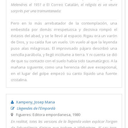
Melendres el 1951 a
El Correo Catalán
, el religiós es va veure
sorprès per una tramuntanada:
Pero en lo más arrebatador de la contemplación, una
embestida por demás irrespetuosa y decisiva rompió el
éxtasis del abad, y se le llevó al espacio. Rigau era un varón
de Dios, y su caída fue un vuelo. Un vuelo al que la leyenda
puso alas milagrosas. El improvisado pájaro describió una
sencilla parábola, y llegó incólume a tierra. Y ni cuenta se dió
de que su contacto con el suelo había sido taumatúrgico. A la
mañana siguiente, como una herencia del ave excepcional,
en el lugar del golpe empezó su canto líquido una fuente
cristalina.
Xampeny, Josep Maria
Llegendes de l'Empordà
Figueres: Editora empordanesa, 1980
En realitat, totes les versions de la llegenda volen explicar l’origen
de l’abundància d’aigua que trobem a Vilabertran. Al seu torn,