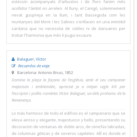
estessin acompanyats d'arbustos i de flors farien més
acollidor l'àmbit on arrelen. Al lluny, el Canigó, solemnement
nevat guspireja en la llum, i tant Bassegoda com les
muntanyes del Mont i les Salines s'enllacen en una immòbil
sardana que no necessita de cobles ni de dansaires per
trobar l'harmonia que més li pugui escaure.
Balaguer, Víctor
Recuerdos de viaje
Barcelona: Antonio Brusi, 1852
Domina la plaça la façana de l’església, amb el seu campanar
majestuós i emblemàtic, apreciat ja a mitjan segle XIX per
l’escriptor i polític romàntic Víctor Balaguer, un dels prohoms de la
Renaixença.
Lo más hermoso de todo el edificio es el campanario que se
eleva airoso y elegante, majestuoso y bello, presentando su
decoración de ventanas de doble arco, de cenefas labradas,
de columnas góticas y de severos capiteles. Allí es donde el