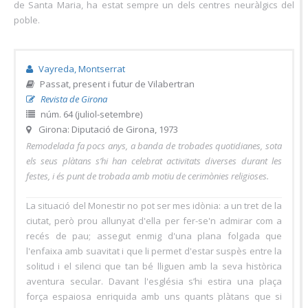
de Santa Maria, ha estat sempre un dels centres neuràlgics del
poble.
Vayreda, Montserrat
Passat, present i futur de Vilabertran
Revista de Girona
núm. 64 (juliol-setembre)
Girona: Diputació de Girona, 1973
Remodelada fa pocs anys, a banda de trobades quotidianes, sota
els seus plàtans s’hi han celebrat activitats diverses durant les
festes, i és punt de trobada amb motiu de cerimònies religioses.
La situació del Monestir no pot ser mes idònia: a un tret de la
ciutat, però prou allunyat d'ella per fer-se'n admirar com a
recés de pau; assegut enmig d'una plana folgada que
l'enfaixa amb suavitat i que li permet d'estar suspès entre la
solitud i el silenci que tan bé lliguen amb la seva històrica
aventura secular. Davant l'església s’hi estira una plaça
força espaiosa enriquida amb uns quants plàtans que si