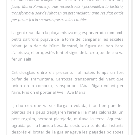
Josep Maria Xampeny, que reconstrueix i ficcionalitza la història,
transforma el salt de l’abat en un gest meditat i amb resultat exitós
per posar fi a la sequera que assola el poble:
La gent reunida a la plaça mirava mig esparverada com amb
petits saltirons pujava de la torre del campanar les escales
l’Abat. Ja a dalt de l’últim finestral, la figura del bon Pare
s’albirava, el braç estès fent el signe de la creu, tot de cop va
fer un salt!
Crit d’esglais entre els presents i al mateix temps un fort
bufar de Tramuntana. Carrossa transparent del vent que
aniua en la comarca, transportant l’Abat Rigau volant per
l’aire. Fins on el portaria! Ave... Ave Maria!
–Ja ho crec que va ser llarga la volada, i tan bon punt les
plantes dels peus trepitjaren l’arena i la mata calcinada, un
petit regalim, serpent platejada, mullava la terra. Aquesta,
agraïda per la humida besada s’estufava contenta. Instants
després el brotar de l’aigua anegava les petjades polsoses