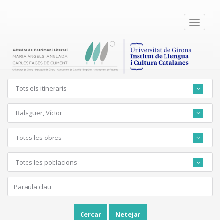
Toggle
navigati
Tots els itineraris
Balaguer, Víctor
Totes les obres
Totes les poblacions
Cercar
Netejar