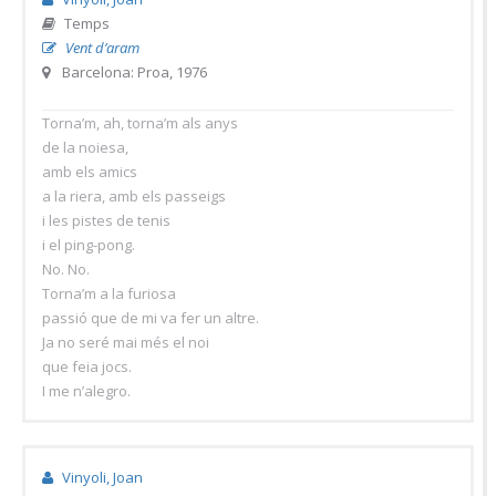
Temps
Vent d’aram
Barcelona: Proa, 1976
Torna’m, ah, torna’m als anys
de la noiesa,
amb els amics
a la riera, amb els passeigs
i les pistes de tenis
i el ping-pong.
No. No.
Torna’m a la furiosa
passió que de mi va fer un altre.
Ja no seré mai més el noi
que feia jocs.
I me n’alegro.
Vinyoli, Joan