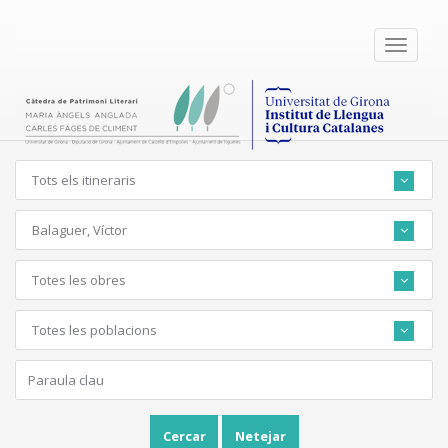
Toggle
navigati
Tots els itineraris
Balaguer, Víctor
Totes les obres
Totes les poblacions
Cercar
Netejar