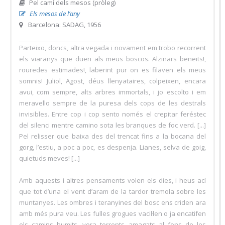
Pel camí dels mesos (pròleg)
Els mesos de l’any
Barcelona: SADAG, 1956
Parteixo, doncs, altra vegada i novament em trobo recorrent
els viaranys que duen als meus boscos. Alzinars beneïts!,
rouredes estimades!, laberint pur on es filaven els meus
somnis! Juliol, Agost, déus llenyataires, colpeixen, encara
avui, com sempre, alts arbres immortals, i jo escolto i em
meravello sempre de la puresa dels cops de les destrals
invisibles. Entre cop i cop sento només el crepitar feréstec
del silenci mentre camino sota les branques de foc verd. [...]
Pel relisser que baixa des del trencat fins a la bocana del
gorg, l’estiu, a poc a poc, es despenja. Lianes, selva de goig,
quietuds meves! [...]
Amb aquests i altres pensaments volen els dies, i heus ací
que tot d’una el vent d’aram de la tardor tremola sobre les
muntanyes. Les ombres i teranyines del bosc ens criden ara
amb més pura veu. Les fulles grogues vacil·len o ja encatifen
els camins humits, vora torrents amagats al fons de les