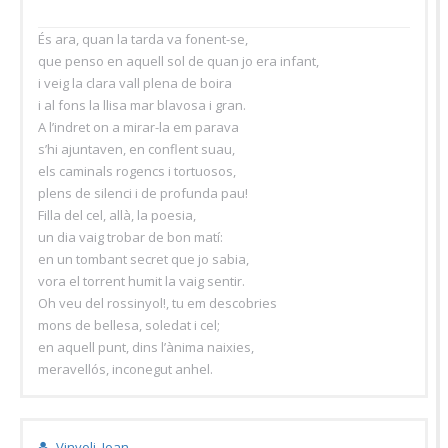
És ara, quan la tarda va fonent-se,
que penso en aquell sol de quan jo era infant,
i veig la clara vall plena de boira
i al fons la llisa mar blavosa i gran.
A l’indret on a mirar-la em parava
s’hi ajuntaven, en conflent suau,
els caminals rogencs i tortuosos,
plens de silenci i de profunda pau!
Filla del cel, allà, la poesia,
un dia vaig trobar de bon matí:
en un tombant secret que jo sabia,
vora el torrent humit la vaig sentir.
Oh veu del rossinyol!, tu em descobries
mons de bellesa, soledat i cel;
en aquell punt, dins l’ànima naixies,
meravellós, inconegut anhel.
Vinyoli, Joan