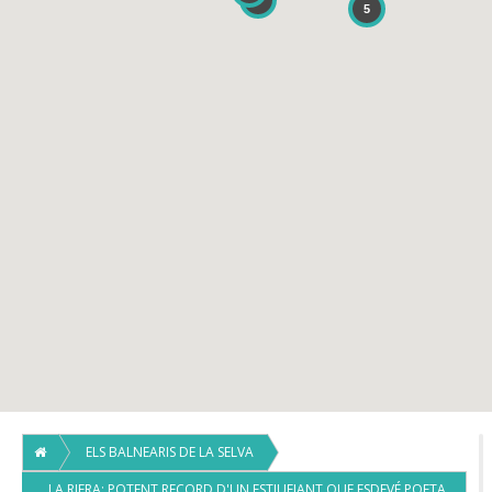
3
5
ELS BALNEARIS DE LA SELVA
LA RIERA: POTENT RECORD D'UN ESTIUEJANT QUE ESDEVÉ POETA