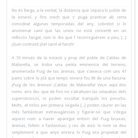
No és llarga, a la veritat, la distancia que separa lo poble de
la estació, y fins crech que s’ puga practicar ab certa
comoditat algunas temporadas del any, sobretot si lo
anomenat camí que las uneix no está convertit en un
relliscós fangal, com lo dia que l’ recorreguérem a peu, [...]
¡Quin contrast! ¡Del carril al fanch!
A 10 minuts de la estació y prop del poble de Caldas de
Malavella, se troba una petita eminencia del terreno,
anomenada Puig de las ánimas, que s’aixeca com uns 41
pams sobre lo plá que temps enrera fou llit de una llacuna.
¡Puig de les ánimas! ¡Caldas de Malavella! Veus aquí dos
noms -ens diu- que de fixo no s’atrahuen las simpatias dels
supersticiosos, ni poden escoltar tranquils los poruchs.
Molts, al oirlos per primera vegada [...] poden càurer en las
més fantàsticas extravagàncias y figurar-se que s’degui
aquest nom a haver aparegut entorn del Puig bruixas,
ànimas, follets o fantasmas; y res de aixó: lo nom se deu
simplement a que anys enrera lo Puig era propietat del