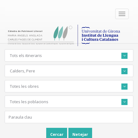
Toggle
navigati
Tots els itineraris
Calders, Pere
Totes les obres
Totes les poblacions
Cercar
Netejar