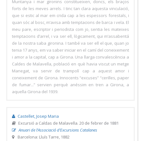
Muntanya i mar gironins constitueixen, doncs, els braços
forts de les meves arrels. I tinc tan clara aquesta vinculació,
que si estic al mar em crida cap a les espessors forestals, i
quan sóc al bosc, m’avisa amb temptacions de barca i vela. El
meu pare, escriptor i periodista com jo, sentia les mateixes
temptacions d’arrel, i va ser ell, lògicament, qui m’assabentá
de la nostra saba gironina. I també va ser ell el que, quan jo
tenia 17 anys, em va saber iniciar en el camí del coneixement
i amor a la capital, cap a Girona. Una llarga convalescència a
Caldes de Malavella, població en què havia viscut un metge
Manegat, va servir de trampolí cap a aquest amor i
coneixement de Girona. Innocents “excuses” “cerilles, paper
de fumar...” servien perquè anéssim en tren a Girona, a
aquella Girona del 1939.
Castellet, Josep Maria
Excursió a Caldas de Malavella. 20 de febrer de 1881
Anuari de l’Associació d’Excursions Catalanes
Barcelona: Lluís Tarre, 1882