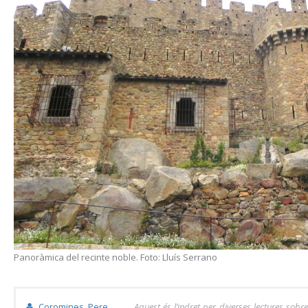
Panoràmica del recinte noble. Foto: Lluís Serrano
Coromines, Pere
Aquest és l’indret per diverses lectures sobre 