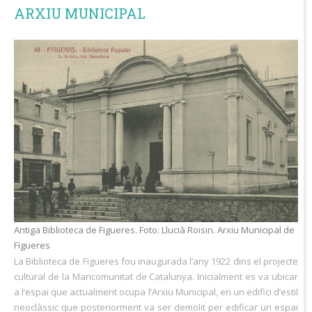
ARXIU MUNICIPAL
Antiga Biblioteca de Figueres. Foto: Llucià Roisin. Arxiu Municipal de
Figueres
La Biblioteca de Figueres fou inaugurada l’any 1922 dins el projecte
cultural de la Mancomunitat de Catalunya. Inicialment es va ubicar
a l’espai que actualment ocupa l’Arxiu Municipal, en un edifici d’estil
neoclàssic que posteriorment va ser demolit per edificar un espai