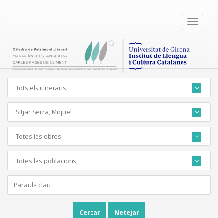
Toggle
navigati
Tots els itineraris
Sitjar Serra, Miquel
Totes les obres
Totes les poblacions
Cercar
Netejar