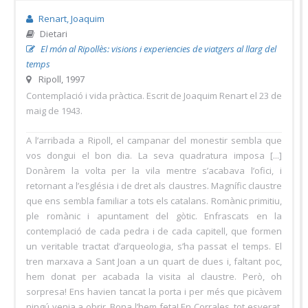
Renart, Joaquim
Dietari
El món al Ripollès: visions i experiencies de viatgers al llarg del
temps
Ripoll, 1997
Contemplació i vida pràctica. Escrit de Joaquim Renart el 23 de
maig de 1943.
A l’arribada a Ripoll, el campanar del monestir sembla que
vos dongui el bon dia. La seva quadratura imposa [...]
Donàrem la volta per la vila mentre s’acabava l’ofici, i
retornant a l’església i de dret als claustres. Magnífic claustre
que ens sembla familiar a tots els catalans. Romànic primitiu,
ple romànic i apuntament del gòtic. Enfrascats en la
contemplació de cada pedra i de cada capitell, que formen
un veritable tractat d’arqueologia, s’ha passat el temps. El
tren marxava a Sant Joan a un quart de dues i, faltant poc,
hem donat per acabada la visita al claustre. Però, oh
sorpresa! Ens havien tancat la porta i per més que picàvem
ningú venia a obrir. Bona l’hem feta! En Corrales, tot esverat,