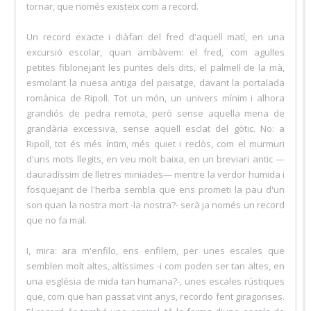
tornar, que només existeix com a record.
Un record exacte i diàfan del fred d'aquell matí, en una
excursió escolar, quan arribàvem: el fred, com agulles
petites fiblonejant les puntes dels dits, el palmell de la mà,
esmolant la nuesa antiga del paisatge, davant la portalada
romànica de Ripoll. Tot un món, un univers mínim i alhora
grandiós de pedra remota, però sense aquella mena de
grandària excessiva, sense aquell esclat del gòtic. No: a
Ripoll, tot és més íntim, més quiet i reclòs, com el murmuri
d'uns mots llegits, en veu molt baixa, en un breviari antic —
dauradíssim de lletres miniades— mentre la verdor humida i
fosquejant de l'herba sembla que ens prometi la pau d'un
son quan la nostra mort -la nostra?- serà ja només un record
que no fa mal.
I, mira: ara m'enfilo, ens enfilem, per unes escales que
semblen molt altes, altíssimes -i com poden ser tan altes, en
una església de mida tan humana?-, unes escales rústiques
que, com que han passat vint anys, recordo fent giragonses.