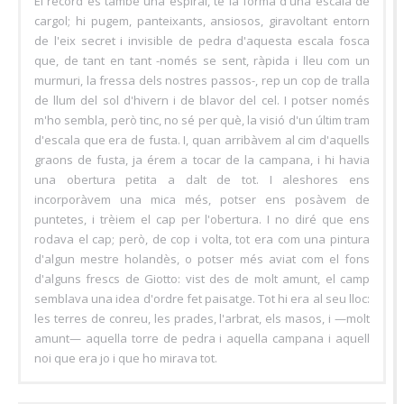
El record és també una espiral, té la forma d'una escala de
cargol; hi pugem, panteixants, ansiosos, giravoltant entorn
de l'eix secret i invisible de pedra d'aquesta escala fosca
que, de tant en tant -només se sent, ràpida i lleu com un
murmuri, la fressa dels nostres passos-, rep un cop de tralla
de llum del sol d'hivern i de blavor del cel. I potser només
m'ho sembla, però tinc, no sé per què, la visió d'un últim tram
d'escala que era de fusta. I, quan arribàvem al cim d'aquells
graons de fusta, ja érem a tocar de la campana, i hi havia
una obertura petita a dalt de tot. I aleshores ens
incorporàvem una mica més, potser ens posàvem de
puntetes, i trèiem el cap per l'obertura. I no diré que ens
rodava el cap; però, de cop i volta, tot era com una pintura
d'algun mestre holandès, o potser més aviat com el fons
d'alguns frescs de Giotto: vist des de molt amunt, el camp
semblava una idea d'ordre fet paisatge. Tot hi era al seu lloc:
les terres de conreu, les prades, l'arbrat, els masos, i —molt
amunt— aquella torre de pedra i aquella campana i aquell
noi que era jo i que ho mirava tot.