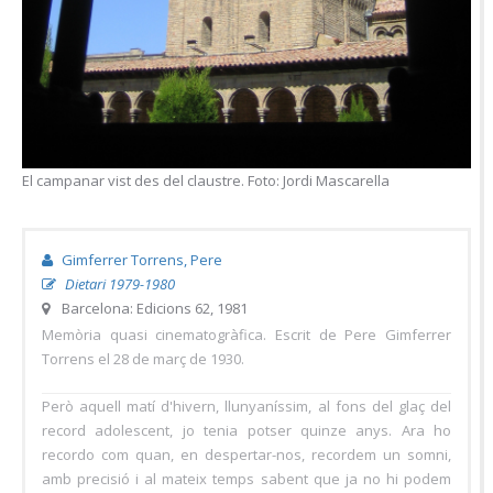
El campanar vist des del claustre. Foto: Jordi Mascarella
Gimferrer Torrens, Pere
Dietari 1979-1980
Barcelona: Edicions 62, 1981
Memòria quasi cinematogràfica. Escrit de Pere Gimferrer
Torrens el 28 de març de 1930.
Però aquell matí d'hivern, llunyaníssim, al fons del glaç del
record adolescent, jo tenia potser quinze anys. Ara ho
recordo com quan, en despertar-nos, recordem un somni,
amb precisió i al mateix temps sabent que ja no hi podem