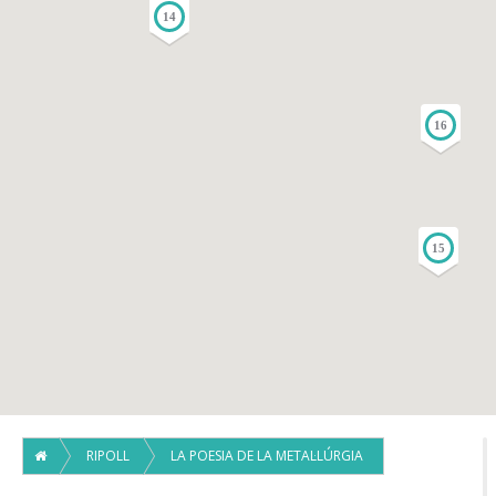
14
16
15
RIPOLL
LA POESIA DE LA METAL·LÚRGIA