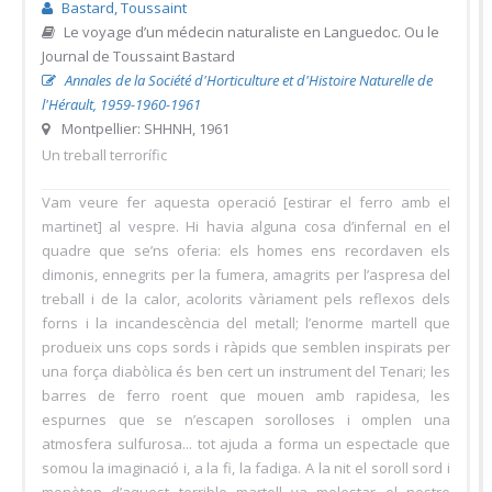
Bastard, Toussaint
Le voyage d’un médecin naturaliste en Languedoc. Ou le
Journal de Toussaint Bastard
Annales de la Société d'Horticulture et d'Histoire Naturelle de
l'Hérault, 1959-1960-1961
Montpellier: SHHNH, 1961
Un treball terrorífic
Vam veure fer aquesta operació [estirar el ferro amb el
martinet] al vespre. Hi havia alguna cosa d’infernal en el
quadre que se’ns oferia: els homes ens recordaven els
dimonis, ennegrits per la fumera, amagrits per l’aspresa del
treball i de la calor, acolorits vàriament pels reflexos dels
forns i la incandescència del metall; l’enorme martell que
produeix uns cops sords i ràpids que semblen inspirats per
una força diabòlica és ben cert un instrument del Tenari; les
barres de ferro roent que mouen amb rapidesa, les
espurnes que se n’escapen sorolloses i omplen una
atmosfera sulfurosa... tot ajuda a forma un espectacle que
somou la imaginació i, a la fi, la fadiga. A la nit el soroll sord i