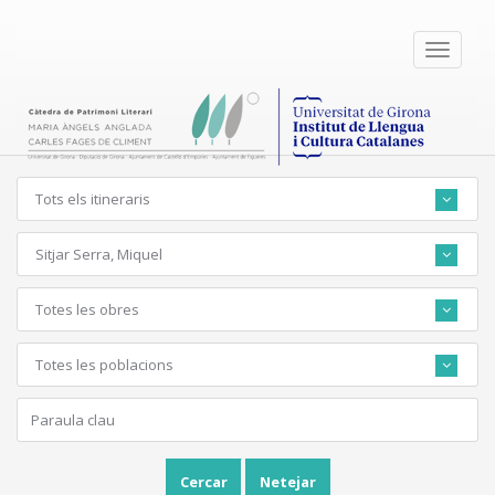
Toggle
navigati
Tots els itineraris
Sitjar Serra, Miquel
Totes les obres
Totes les poblacions
Cercar
Netejar