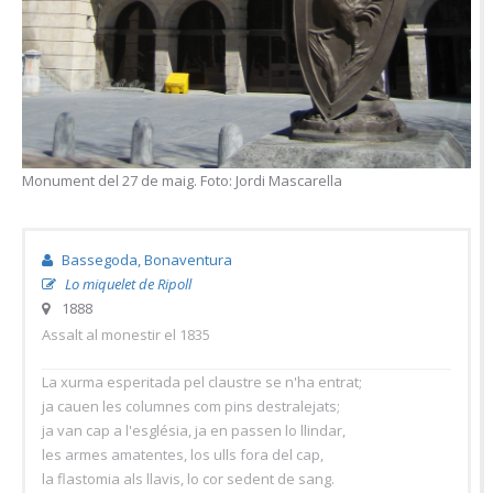
Monument del 27 de maig. Foto: Jordi Mascarella
Bassegoda, Bonaventura
Lo miquelet de Ripoll
1888
Assalt al monestir el 1835
La xurma esperitada pel claustre se n'ha entrat;
ja cauen les columnes com pins destralejats;
ja van cap a l'església, ja en passen lo llindar,
les armes amatentes, los ulls fora del cap,
la flastomia als llavis, lo cor sedent de sang.