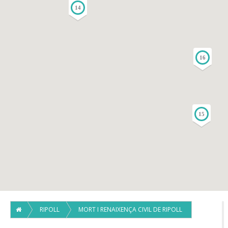
14
16
15
RIPOLL
MORT I RENAIXENÇA CIVIL DE RIPOLL