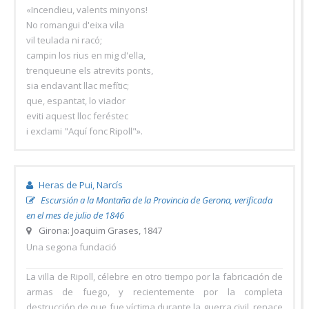
«Incendieu, valents minyons!
No romangui d'eixa vila
vil teulada ni racó;
campin los rius en mig d'ella,
trenqueune els atrevits ponts,
sia endavant llac mefític;
que, espantat, lo viador
eviti aquest lloc feréstec
i exclami "Aquí fonc Ripoll"».
Heras de Pui, Narcís
Escursión a la Montaña de la Provincia de Gerona, verificada
en el mes de julio de 1846
Girona: Joaquim Grases, 1847
Una segona fundació
La villa de Ripoll, célebre en otro tiempo por la fabricación de
armas de fuego, y recientemente por la completa
destrucción de que fue víctima durante la guerra civil, renace