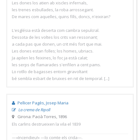
Les dones los atien ab xiscles infernals,
les trenes esbullades, la roba arrossegant.
De mares com aquelles, quins fills, doncs, n'eixiran?
L'església està deserta com cambra sepulcral.
Dessota de les voltes los crits van ressonant;
a cada pas que donen, un crit més fort que mai.
Les dones estan folles; los homes, ubriacs.
Ja apilen les feixines, lo foc ja està calat;
les serps de flamarades s'enfilen a cent pams.
Lo rotllo de bagasses entorn giravoltant
bé sembla esbart de bruixes en nit de temporal. [...]
Pellicer Pagès, Josep Maria
La crema de Ripoll
Girona: Pacià Torres, 1896
Els carlins destrueixen la vila el 1839
—«Incendieu!» —lo comte els crida—.