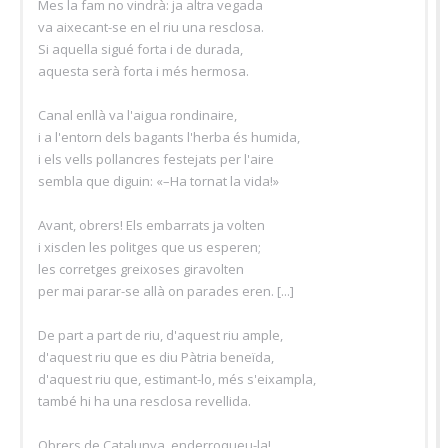
Mes la fam no vindrà: ja altra vegada
va aixecant-se en el riu una resclosa.
Si aquella sigué forta i de durada,
aquesta serà forta i més hermosa.
Canal enllà va l'aigua rondinaire,
i a l'entorn dels bagants l'herba és humida,
i els vells pollancres festejats per l'aire
sembla que diguin: «–Ha tornat la vida!»
Avant, obrers! Els embarrats ja volten
i xisclen les politges que us esperen;
les corretges greixoses giravolten
per mai parar-se allà on parades eren. [...]
De part a part de riu, d'aquest riu ample,
d'aquest riu que es diu Pàtria beneïda,
d'aquest riu que, estimant-lo, més s'eixampla,
també hi ha una resclosa revellida.
Obrers de Catalunya, enderroqueu-la!