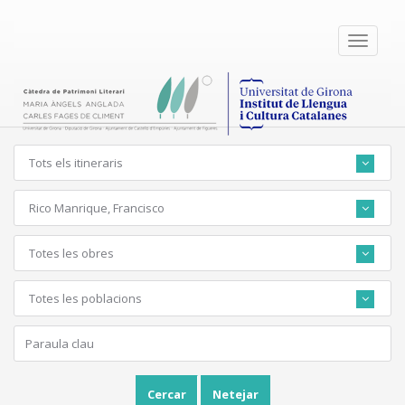
Toggle
navigati
Tots els itineraris
Rico Manrique, Francisco
Totes les obres
Totes les poblacions
Cercar
Netejar