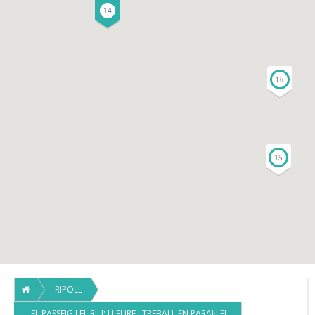
14
16
15
RIPOLL
EL PASSEIG I EL RIU: LLEURE I TREBALL EN PARAL·LEL