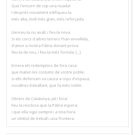
Que l'ensorri de cop una riuada!
I després novament edifiqueu-la
més alta, molt més gran, més reforçada.
Llenceu-la riu avall, i feu-la nova.
Si els corcs d'altres terrers l'han envellida,
d'amor a nostra Pàtria donant prova
feu-la de nou, i feu-la més fornida. [...]
Enrera els redemptors de fora casa
que maten les costums de vostre poble;
si ells defensen sa causa a cops d'espasa,
vosaltres treballant, que fa més noble.
Obrers de Catalunya, pit i fora!
Feu la resclosa que la Pàtria espera;
i que ella sigui sempre i a tota hora
un símbol de treball i una frontera.