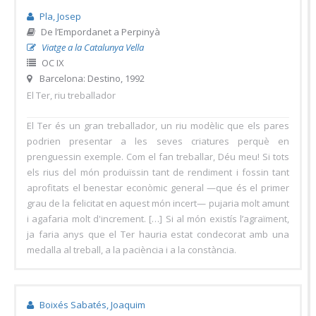
Pla, Josep
De l’Empordanet a Perpinyà
Viatge a la Catalunya Vella
OC IX
Barcelona: Destino, 1992
El Ter, riu treballador
El Ter és un gran treballador, un riu modèlic que els pares
podrien presentar a les seves criatures perquè en
prenguessin exemple. Com el fan treballar, Déu meu! Si tots
els rius del món produïssin tant de rendiment i fossin tant
aprofitats el benestar econòmic general —que és el primer
grau de la felicitat en aquest món incert— pujaria molt amunt
i agafaria molt d'increment. […] Si al món existís l’agraïment,
ja faria anys que el Ter hauria estat condecorat amb una
medalla al treball, a la paciència i a la constància.
Boixés Sabatés, Joaquim