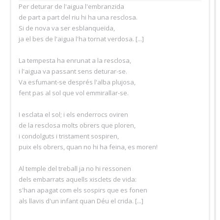
Per deturar de l'aigua l'embranzida
de part a part del riu hi ha una resclosa.
Si de nova va ser esblanqueïda,
ja el bes de l'aigua l'ha tornat verdosa. [...]
La tempesta ha enrunat a la resclosa,
i l'aigua va passant sens deturar-se.
Va esfumant-se després l'alba plujosa,
fent pas al sol que vol emmirallar-se.
I esclata el sol; i els enderrocs oviren
de la resclosa molts obrers que ploren,
i condolguts i tristament sospiren,
puix els obrers, quan no hi ha feina, es moren!
Al temple del treball ja no hi ressonen
dels embarrats aquells xisclets de vida:
s'han apagat com els sospirs que es fonen
als llavis d'un infant quan Déu el crida. [...]