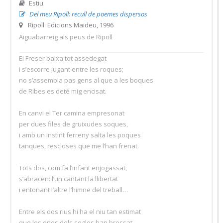
Estiu
Del meu Ripoll: recull de poemes dispersos
Ripoll: Edicions Maideu, 1996
Aiguabarreig als peus de Ripoll
El Freser baixa tot assedegat
i s’escorre jugant entre les roques;
no s’assembla pas gens al que a les boques
de Ribes es deté mig encisat.
En canvi el Ter camina empresonat
per dues files de gruixudes soques,
i amb un instint ferreny salta les poques
tanques, rescloses que me l’han frenat.
Tots dos, com fa l’infant enjogassat,
s’abracen: l’un cantant la llibertat
i entonant l’altre l’himne del treball…
Entre els dos rius hi ha el niu tan estimat
que les ones dels segles han bressat,