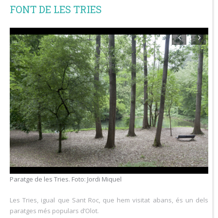
FONT DE LES TRIES
es. Foto: Jordi Miquel
Font de les Tries. Fo
Les Tries, igual que Sant Roc, que hem visitat abans, és un dels
paratges més populars d’Olot.