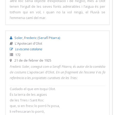
altre lloc seria objecte d’explotació i de negoci, mes a Olot
tenen l’orgull de les seves fonts admirables i l’aigua és per
tothom qui en vol, i quan no la vol ningú, el Fluvià se
l’emmena camí del mar.
Soler, Frederic (Serafí Pitarra)
L'Apotecari d'Olot
La escena catalana
172
21 de de febrer de 1925
Frederic Soler, conegut com a Serafí Pitarra, és autor de la comèdia
de costums
L’apotecari d’Olot
. En un fragment de l’escena V es fa
referència a les propietats curatives de les Tries:
Cuidado el que em toqui Olot.
És la terra de les aigües
de les Tries i Sant Roc
que, si en fresc lo porró hi posa,
li refrescaran lo porró,