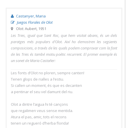
Castanyer, Maria
Juegos Florales de Olot
Olot: Aubert, 1951
Les Tries, igual que Sant Roc, que hem visitat abans, és un dels
paratges més populars d’Olot. Així ho demostren les següents
composicions, a través de les quals podem comprovar com la font
de les Tries és també motiu poètic recurrent. El primer exemple és
un sonet de Maria Castañer:
Les fonts d’Olot no ploren, sempre canten!
Tenen glops de rialles a l’estiu.
Si callen un moment, és que es decanten
a pentinar el seu vel damunt del riu.
Olot a dintre l’aigua hi té cançons
que regalimen veus sense mentida.
Atura el pas, amic, tots el recons
tenen un regueró d’herba florida!