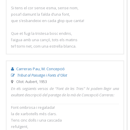
Si tens el cor sense esma, sense nom,
posa’l damunt la falda d’una font,
que s’esbandeixi en cada glop que canta!
Que et fugi la tristesa bosc endins,
l’aigua amb una cançó, tots els matins
te’l torni net, com una estrella blanca.
Carreras Pau, M. Concepció
Tribut al Paisatge i Fonts d'Olot
Olot: Aubert, 1953
En els següents versos de “Font de les Tries” hi podem llegir una
exultant descripció del paratge de la mà de Concepció Carreras:
Font ombrosa i regalada!
la de xarbotells més clars.
Tens cinc dolls i una cascada
refulgent,