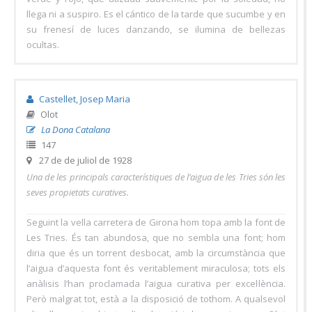
llega ni a suspiro. Es el cántico de la tarde que sucumbe y en
su frenesí de luces danzando, se ilumina de bellezas
ocultas.
Castellet, Josep Maria
Olot
La Dona Catalana
147
27 de de juliol de 1928
Una de les principals característiques de l’aigua de les Tries són les
seves propietats curatives.
Seguint la vella carretera de Girona hom topa amb la font de
Les Tries. És tan abundosa, que no sembla una font; hom
diria que és un torrent desbocat, amb la circumstància que
l’aigua d’aquesta font és veritablement miraculosa; tots els
anàlisis l’han proclamada l’aigua curativa per excel·lència.
Però malgrat tot, està a la disposició de tothom. A qualsevol