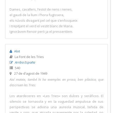
Dames, cavallers, l’estol de nens i nenes,
el gaudi de la llum i l’hora fugissera,
els núvols divagant pel cel que s’enfosqueix
i trepitjant el verd el vestit blanc de Maria.
Ignoràvem Renoir però ja el pressentíem.
Alot
La Font de les Tries
Arriba España
540
27 de d'agost de 1949
Així mateix, també hi ha exemples en prosa, ben plàstica, que
descriuen les Tries:
Los atardeceres en «Les Tries» son dulces y seráficos. El
silencio se tornasola y en la vaguedad ampulosa de sus
perspectivas se adivina una aureola musical, teñida de
verde y rojo, que atizada suavemente por la soledad, no