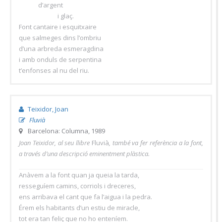
d’argent
i glaç.
Font cantaire i esquitxaire
que salmeges dins l’ombriu
d’una arbreda esmeragdina
i amb onduls de serpentina
t’enfonses al nu del riu.
Teixidor, Joan
Fluvià
Barcelona: Columna, 1989
Joan Teixidor, al seu llibre
Fluvià
, també va fer referència a la font,
a través d’una descripció eminentment plàstica.
Anàvem a la font quan ja queia la tarda,
resseguíem camins, corriols i dreceres,
ens arribava el cant que fa l’aigua i la pedra.
Érem els habitants d’un estiu de miracle,
tot era tan feliç que no ho enteníem.