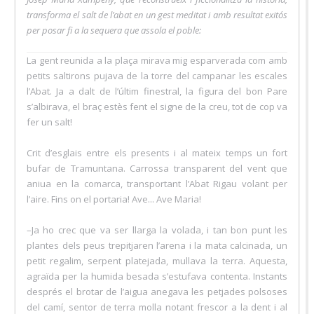
transforma el salt de l’abat en un gest meditat i amb resultat exitós
per posar fi a la sequera que assola el poble:
La gent reunida a la plaça mirava mig esparverada com amb
petits saltirons pujava de la torre del campanar les escales
l’Abat. Ja a dalt de l’últim finestral, la figura del bon Pare
s’albirava, el braç estès fent el signe de la creu, tot de cop va
fer un salt!
Crit d’esglais entre els presents i al mateix temps un fort
bufar de Tramuntana. Carrossa transparent del vent que
aniua en la comarca, transportant l’Abat Rigau volant per
l’aire. Fins on el portaria! Ave... Ave Maria!
–Ja ho crec que va ser llarga la volada, i tan bon punt les
plantes dels peus trepitjaren l’arena i la mata calcinada, un
petit regalim, serpent platejada, mullava la terra. Aquesta,
agraïda per la humida besada s’estufava contenta. Instants
després el brotar de l’aigua anegava les petjades polsoses
del camí, sentor de terra molla notant frescor a la dent i al