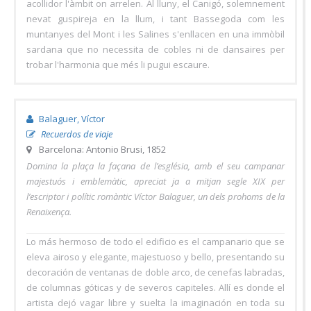
acollidor l'àmbit on arrelen. Al lluny, el Canigó, solemnement
nevat guspireja en la llum, i tant Bassegoda com les
muntanyes del Mont i les Salines s'enllacen en una immòbil
sardana que no necessita de cobles ni de dansaires per
trobar l'harmonia que més li pugui escaure.
Balaguer, Víctor
Recuerdos de viaje
Barcelona: Antonio Brusi, 1852
Domina la plaça la façana de l’església, amb el seu campanar
majestuós i emblemàtic, apreciat ja a mitjan segle XIX per
l’escriptor i polític romàntic Víctor Balaguer, un dels prohoms de la
Renaixença.
Lo más hermoso de todo el edificio es el campanario que se
eleva airoso y elegante, majestuoso y bello, presentando su
decoración de ventanas de doble arco, de cenefas labradas,
de columnas góticas y de severos capiteles. Allí es donde el
artista dejó vagar libre y suelta la imaginación en toda su