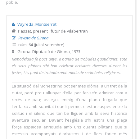
poble.
Vayreda, Montserrat
Passat, present i futur de Vilabertran
Revista de Girona
núm. 64 (juliol-setembre)
Girona: Diputació de Girona, 1973
Remodelada fa pocs anys, a banda de trobades quotidianes, sota
els seus plàtans s’hi han celebrat activitats diverses durant les
festes, i és punt de trobada amb motiu de cerimònies religioses.
La situació del Monestir no pot ser mes idònia: a un tret de la
ciutat, però prou allunyat d'ella per fer-se'n admirar com a
recés de pau; assegut enmig d'una plana folgada que
l'enfaixa amb suavitat i que li permet d'estar suspès entre la
solitud i el silenci que tan bé lliguen amb la seva històrica
aventura secular. Davant l'església s’hi estira una plaça
força espaiosa enriquida amb uns quants plàtans que si
estessin acompanyats d'arbustos i de flors farien més