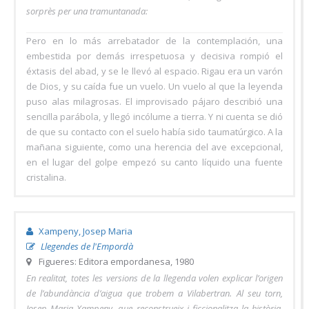
sorprès per una tramuntanada:
Pero en lo más arrebatador de la contemplación, una
embestida por demás irrespetuosa y decisiva rompió el
éxtasis del abad, y se le llevó al espacio. Rigau era un varón
de Dios, y su caída fue un vuelo. Un vuelo al que la leyenda
puso alas milagrosas. El improvisado pájaro describió una
sencilla parábola, y llegó incólume a tierra. Y ni cuenta se dió
de que su contacto con el suelo había sido taumatúrgico. A la
mañana siguiente, como una herencia del ave excepcional,
en el lugar del golpe empezó su canto líquido una fuente
cristalina.
Xampeny, Josep Maria
Llegendes de l'Empordà
Figueres: Editora empordanesa, 1980
En realitat, totes les versions de la llegenda volen explicar l’origen
de l’abundància d’aigua que trobem a Vilabertran. Al seu torn,
Josep Maria Xampeny, que reconstrueix i ficcionalitza la història,