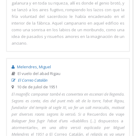
galanura y en toda su riqueza, allí es donde el genio brotó, y
se lanzó a los aires fugitivo, rompiendo los lazos con que la
fría voluntad del sacerdocio le había encadenado en el
interior de la fábrica. Aquel campanario en aquel edificio es
como una sonrisa en los labios de un moribundo, como una
idea de pasados y risueños amores en la imaginación de un
anciano.
Melendres, Miguel
El vuelo del abad Rigau
El Correo Catalán
10 de de juliol de 1951
El magnífic campanar també es converteix en escenari de llegenda.
Segons es conta, des del punt més alt de la torre, l’abat Rigau,
fundador del temple al segle XI, va fer un salt miraculós, motivat
per diverses raons segons la versió. Si a
Recuerdos de viaje
Balaguer feia fugir l’abat d’uns «
diablillos [...] dispuestos a
atormentarle
», en una altra versió explicada per Miguel
Melendres el 1951 a
El Correo Catalán
, el religiós es va veure