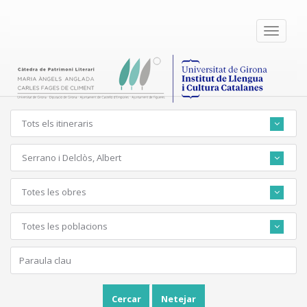
Toggle
navigati
Tots els itineraris
Serrano i Delclòs, Albert
Totes les obres
Totes les poblacions
Cercar
Netejar