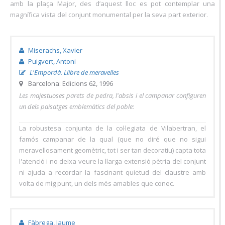
amb la plaça Major, des d’aquest lloc es pot contemplar una
magnífica vista del conjunt monumental per la seva part exterior.
Miserachs, Xavier
Puigvert, Antoni
L'Empordà. Llibre de meravelles
Barcelona: Edicions 62, 1996
Les majestuoses parets de pedra, l'absis i el campanar configuren
un dels paisatges emblemàtics del poble:
La robustesa conjunta de la col·legiata de Vilabertran, el
famós campanar de la qual (que no diré que no sigui
meravellosament geomètric, tot i ser tan decoratiu) capta tota
l'atenció i no deixa veure la llarga extensió pètria del conjunt
ni ajuda a recordar la fascinant quietud del claustre amb
volta de mig punt, un dels més amables que conec.
Fàbrega, Jaume