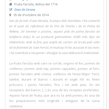
Fruita farcida, delícia del 1714
Diari de Girona
05 de d'octubre de 2014
Des de fa més d’una dècada, la plaça dels Hortolans s’ha convertit
en el punt de referència de la Fira de l’Horta i de la Poma de
Relleno. De berenar o postres, aquest plat de poma farcida de
botifarra dolça és un producte gastronòmic d’allò més típic de
Vilabertran. Amb la fira, que omple els carrers de la vila pels volts
de la festivitat de Sant Ferriol, el municipi hi ha associat el seu nom,
i ha contribuït a recuperar i divulgar la seva elaboració tradicional:
La fruita farcida amb carn se sol dir, segons el lloc, pomes de
«relleno», pomes amb tap, pomes capçades, pomes al forn,
pomes farcides amb crema, «relleno» de Festa Major. Però,
també, durant el Barroc i durant el segle XIX es feien
préssecs i peres farcides, fins i tot amb peix. En els
receptaris del barroc, [...] és una de les receptes preferides.
Aquest farcit de fruita, que ara es fa amb pomes, és una de
les preparacions més originals i antigues de la cuina
catalana.