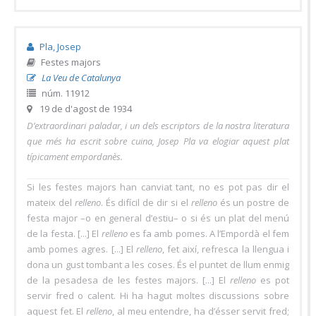
Pla, Josep
Festes majors
La Veu de Catalunya
núm. 11912
19 de d'agost de 1934
D’extraordinari paladar, i un dels escriptors de la nostra literatura
que més ha escrit sobre cuina, Josep Pla va elogiar aquest plat
típicament empordanès.
Si les festes majors han canviat tant, no es pot pas dir el
mateix del
relleno
. És difícil de dir si el
relleno
és un postre de
festa major –o en general d’estiu– o si és un plat del menú
de la festa. [...] El
relleno
es fa amb pomes. A l’Empordà el fem
amb pomes agres. [...] El
relleno
, fet així, refresca la llengua i
dona un gust tombant a les coses. És el puntet de llum enmig
de la pesadesa de les festes majors. [...] El
relleno
es pot
servir fred o calent. Hi ha hagut moltes discussions sobre
aquest fet. El
relleno
, al meu entendre, ha d’ésser servit fred;