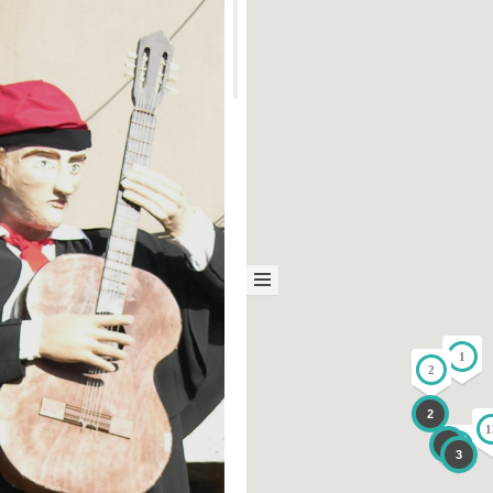
1
2
2
1
4
12
3