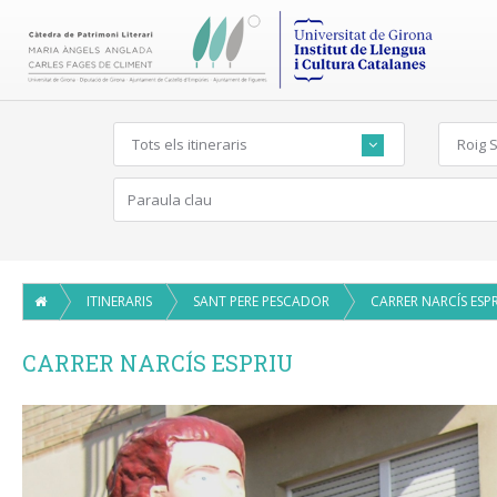
Tots els itineraris
Roig 
ITINERARIS
SANT PERE PESCADOR
CARRER NARCÍS ESP
CARRER NARCÍS ESPRIU