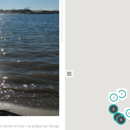
1
2
2
1
4
12
3
tenim el mar i la platja tan llarga