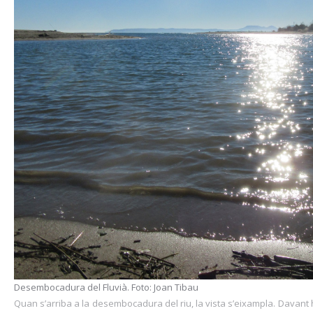
Desembocadura del Fluvià. Foto: Joan Tibau
Quan s’arriba a la desembocadura del riu, la vista s’eixampla. Davant hi 