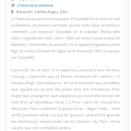
El teixit de la memòria
Banyoles: Família Rigau, 2001
El Fluvià passa pel terme municipal d’Esponellà en un tram de vuit
quilòmetres. De manera semblant, durant molts anys, nombrosos
caminants van travessar Esponellà en la popular ‘Marxa dels
40km’, organitzada entre 1965 i 1998 pel Centre Excursionista de
Banyoles i recentment recuperada. En el següent fragment podem
llegir la crònica d’Antoni M. Rigau de la marxa de 1980 al seu pas
per Esponellà:
Esponellà, diu el rètol. Si hi haguéssiu passat fa uns mil anys
i escaig —suposant que ja llavors retolessin els camins— hi
hauríeu llegit «Spondaliano». Hi ha documents que acrediten
que aquest era el nom del poble l’any 925. Estudiosos hem
tingut que asseguren que aquest arcaic toponímic prové del
nom d’un tal Spondilius, romà. [...] Pocs i curts són els carrers
del poble. Però combinen la gràcia rural —algun d’ells— amb
un llis paviment urbà i, es pot dir que tots, amb el bon gust de
les mestresses enamorades de les plantes i les flors. Hi ha
racons que són veritables jardins.