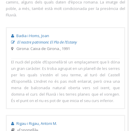
camins, alguns dels quals daten d’època romana. La imatge del
poble, a més, també està molt condicionada per la presència del
Fluvià.
Badia i Homs, Joan
El nostre patrimoni: El Pla de l’Estany
Girona: Caixa de Girona., 1991
El nucli del poble d’Esponellà té un emplaçament que li dóna
un gran caràcter. Es troba agrupat en un planell de les serres
per les quals s’estén el seu terme, al turó del Castell
d’Esponellà. L’indret no és pas molt enlairat, però crea una
mena de balconada natural oberta vers sol ixent, que
domina el curs del Fluvià i les terres planes que el voregen.
És el punt on el riu es pot dir que inicia el seu curs inferior.
Rigau i Rigau, Antoni M.
«Esponellà»