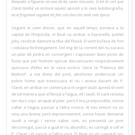
Banyoles a Figueres en una de les seves missions. Si bé és cert que
Claret també va incloure aquest episodi a la seva
Autobiografia
,
en el fragment següent els fets són descrits amb més èpica:
Seguint el camí drecer, que en aquell temps portava a la
capital de l’Empordà, el Beat va arribar a Esponellà, poblet
joliu, recolzat damunt la riba del Fluvià. El vent bufava de fort
i odulava feréstegament. Del mig de la corrent del riu surava
un pilar de pedra on convergien i s’apoiaven dues posts de
fusta que per l’extrem oposat descansaven respectivament
quiscuna d’elles en la seva vorera. Seria la “Palanca del
Molinot”, a mà dreta del pont, aleshores enderrocat. Un
pobre home que travessava el riu i anava davant de P.
Claret, en arribar on començava el segon tauló apretà el vent
de tal manera que el llençà a l’aigua, ell i tauló. El sant resistia
tan durs cops arrapat al pilar; però li era ja impossible, sense
saltar a l’aigua, passar a l’altra vorera. Al seu entorn no es
veia una ànima; però imprevistament, sense haver demanat
auxili a ningú i sense saber com, es presentà un jove
desconegut, passà a gual el riu abundós, es carregà a coll el
P. Claret i el passà a l’altra vora. El Beat no en sapigué res