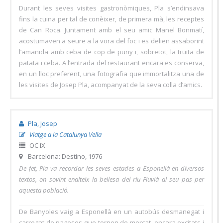
Durant les seves visites gastronòmiques, Pla s’endinsava
fins la cuina per tal de conèixer, de primera mà, les receptes
de Can Roca. Juntament amb el seu amic Manel Bonmatí,
acostumaven a seure a la vora del foc i es delien assaborint
l’amanida amb ceba de cop de puny i, sobretot, la truita de
patata i ceba. A l’entrada del restaurant encara es conserva,
en un lloc preferent, una fotografia que immortalitza una de
les visites de Josep Pla, acompanyat de la seva colla d’amics.
Pla, Josep
Viatge a la Catalunya Vella
OC IX
Barcelona: Destino, 1976
De fet, Pla va recordar les seves estades a Esponellà en diversos
textos, on sovint enalteix la bellesa del riu Fluvià al seu pas per
aquesta població.
De Banyoles vaig a Esponellà en un autobús desmanegat i
carregat de pagesos que tornen de mercat, encara excitats i