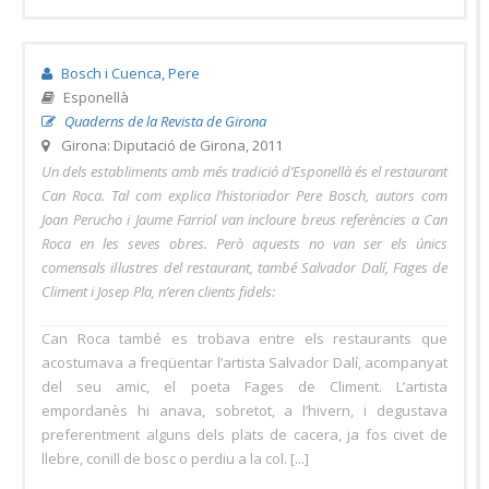
Bosch i Cuenca, Pere
Esponellà
Quaderns de la Revista de Girona
Girona: Diputació de Girona, 2011
Un dels establiments amb més tradició d’Esponellà és el restaurant
Can Roca. Tal com explica l’historiador Pere Bosch, autors com
Joan Perucho i Jaume Farriol van incloure breus referències a Can
Roca en les seves obres. Però aquests no van ser els únics
comensals il·lustres del restaurant, també Salvador Dalí, Fages de
Climent i Josep Pla, n’eren clients fidels:
Can Roca també es trobava entre els restaurants que
acostumava a freqüentar l’artista Salvador Dalí, acompanyat
del seu amic, el poeta Fages de Climent. L’artista
empordanès hi anava, sobretot, a l’hivern, i degustava
preferentment alguns dels plats de cacera, ja fos civet de
llebre, conill de bosc o perdiu a la col. [...]