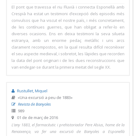
El pont que travessa el riu Fluvià i connecta Esponellà amb
Crespià ha estat un testimoni d’excepció dels episodis més
convulsos que ha viscut el nostre país, i més concretament,
de les contínues guerres, que han obligat a refer-lo en
diverses ocasions. Ens en deixa testimoni la seva silueta
estranya, amb un enorme pedaç metàl·lic i uns arcs
clarament recompostos, en la qual resulta difícil reconèixer
el seu aspecte medieval, i sobretot, les làpides que recorden
la data del pont originari i de les dues reconstruccions que
van endegar-se durant la primera meitat del segle XX.
Rustullet, Miquel
«Una excursió a peu de 1883»
Revista de Banyoles
989
01 de de març de 2016
L’any 1883, el farmacèutic i prehistoriador Pere Alsius, home de la
Renaixença, va fer una excursió de Banyoles a Esponellà