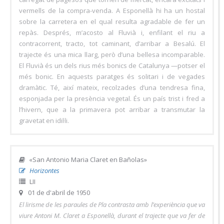
vermells de la compra-venda. A Esponellà hi ha un hostal
sobre la carretera en el qual resulta agradable de fer un
repàs. Després, m’acosto al Fluvià i, enfilant el riu a
contracorrent, tracto, tot caminant, d’arribar a Besalú. El
trajecte és una mica llarg, però d’una bellesa incomparable.
El Fluvià és un dels rius més bonics de Catalunya —potser el
més bonic. En aquests paratges és solitari i de vegades
dramàtic. Té, així mateix, recolzades d’una tendresa fina,
esponjada per la presència vegetal. És un país trist i fred a
l’hivern, que a la primavera pot arribar a transmutar la
gravetat en idil·li.
«San Antonio Maria Claret en Bañolas»
Horizontes
LII
01 de d'abril de 1950
El lirisme de les paraules de Pla contrasta amb l’experiència que va
viure Antoni M. Claret a Esponellà, durant el trajecte que va fer de