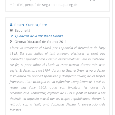
més d’ell, perquè de seguida desaparegué.
Bosch i Cuenca, Pere
Esponellà
Quaderns de la Revista de Girona
Girona: Diputació de Girona, 2011
Claret va travessar el Fluvià per Esponellà el desembre de l’any
1845. Tal com indica el text anterior, aleshores el pont que
connecta Esponellà amb Crespià estava malmès i era inutilitzable.
De fet, el pont sobre el Fluvià va estar trencat durant més d’un
segle.. El desembre de 1794, durant la Guerra Gran, es va ordenar
la voladura del pont d’Esponellà a fi d’impedir l’avanç de les tropes
franceses. L’arc principal es va esfondrar completament, i així va
restar fins l’any 1903, quan van finalitzar les obres de
reconstrucció. Tanmateix, el febrer de 1939 el pont va tornar a ser
destruït, en aquesta ocasió per les tropes republicanes, durant la
retirada cap a l’exili, amb l’objectiu d’evitar la persecució dels
feixistes.