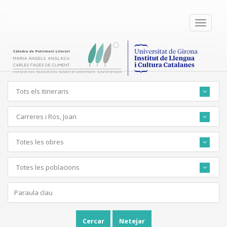
Toggle
navigati
Tots els itineraris
Carreres i Ros, Joan
Totes les obres
Totes les poblacions
Cercar
Netejar