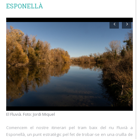
ESPONELLÀ
Vista d'Esponellà des del pont. Foto: Jordi Miquel
Comencem el nostre itinerari pel tram baix del riu Fluvià a
Esponellà, un punt estratègic pel fet de trobar-se en una cruïlla de