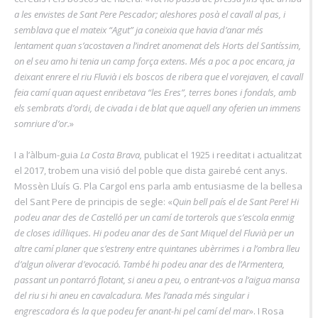
a les envistes de Sant Pere Pescador; aleshores posà el cavall al pas, i
semblava que el mateix “Agut” ja coneixia que havia d’anar més
lentament quan s’acostaven a l’indret anomenat dels Horts del Santíssim,
on el seu amo hi tenia un camp força extens. Més a poc a poc encara, ja
deixant enrere el riu Fluvià i els boscos de ribera que el vorejaven, el cavall
feia camí quan aquest enribetava “les Eres”, terres bones i fondals, amb
els sembrats d’ordi, de civada i de blat que aquell any oferien un immens
somriure d’or.
»
I a l’àlbum-guia
La Costa Brava,
publicat el 1925 i reeditat i actualitzat
el 2017, trobem una visió del poble que dista gairebé cent anys.
Mossèn Lluís G. Pla Cargol ens parla amb entusiasme de la bellesa
del Sant Pere de principis de segle: «
Quin bell país el de Sant Pere! Hi
podeu anar des de Castelló per un camí de torterols que s’escola enmig
de closes idíl·liques. Hi podeu anar des de Sant Miquel del Fluvià per un
altre camí planer que s’estreny entre quintanes ubèrrimes i a l’ombra lleu
d’algun oliverar d’evocació. També hi podeu anar des de l’Armentera,
passant un pontarró flotant, si aneu a peu, o entrant-vos a l’aigua mansa
del riu si hi aneu en cavalcadura. Mes l’anada més singular i
engrescadora és la que podeu fer anant-hi pel camí del mar
». I Rosa