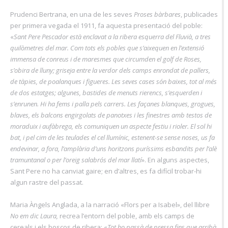
Prudenci Bertrana, en una de les seves
Proses bàrbares
, publicades
per primera vegada el 1911, fa aquesta presentació del poble:
«
Sant Pere Pescador està enclavat a la ribera esquerra del Fluvià, a tres
quilòmetres del mar. Com tots els pobles que s’aixequen en l’extensió
immensa de conreus i de maresmes que circumden el golf de Roses,
s’obira de lluny; griseja entre la verdor dels camps enrondat de pallers,
de tàpies, de poalanques i figueres. Les seves cases són baixes, tot al més
de dos estatges; algunes, bastides de menuts rierencs, s’esquerden i
s’enrunen. Hi ha fems i palla pels carrers. Les façanes blanques, grogues,
blaves, els balcons engirgolats de panotxes i les finestres amb testos de
moraduix i aufàbrega, els comuniquen un aspecte festiu i rioler. El sol hi
bat, i pel cim de les teulades el cel llumínic, estenent-se sense noses, us fa
endevinar, a fora, l’amplària d’uns horitzons puríssims esbandits per l’alè
tramuntanal o per l’oreig salabrós del mar llatí
». En alguns aspectes,
Sant Pere no ha canviat gaire; en d’altres, es fa difícil trobar-hi
algun rastre del passat.
Maria Àngels Anglada, a la narració «Flors per a Isabel», del llibre
No em dic Laura,
recrea l’entorn del poble, amb els camps de
cereals i els boscos de ribera: «
Tot ho passà de pressa fins que arribà