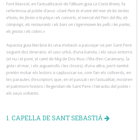
Font Massot, en l’actualització de l’àlbum-guia
La Costa Brava
, fa
referència al poble d’avui: «
Sant Pere és el vent del mar de les tardes
d’estiu, les festes a la plaça i els concerts, el mercat del Parc del Riu, els
càmpings, els restaurants i els bars on s’agermanen les pells i les parles,
els gestos i els colors
.»
Aquesta guia literària és una invitació a passejar-se per Sant Pere
seguint dos itineraris: el casc urbà, d’una banda, i els seus entorns
(el riu i el pont, el camí de Mig de Dos Rius i l’illa d’en Caramany, la
gola i el mar, i els aiguamolls i les closes), d’una altra, però també
pretén incitar els lectors a capbussar-se, com fan els collverds, en
les paraules d’escriptors que, en el passat i en l’actualitat, mostren
el patrimoni històric i llegendari de Sant Pere i l’atractiu del poble i
els seus voltants.
1. CAPELLA DE SANT SEBASTIÀ