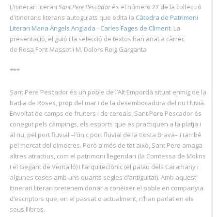
L'itinerari literari
Sant Pere Pescador
és el número 22 de la col·lecció
d'itineraris literaris autoguiats que edita la
Càtedra de Patrimoni
Literari Maria Àngels Anglada - Carles Fages de Climent
. La
presentació, el guió i la selecció de textos han anat a càrrec
de Rosa Font Massot i M. Dolors Reig Garganta
***
Sant Pere Pescador és un poble de l’Alt Empordà situat enmig de la
badia de Roses, prop del mar i de la desembocadura del riu Fluvià.
Envoltat de camps de fruiters i de cereals, Sant Pere Pescador és
conegut pels càmpings, els esports que es practiquen a la platja i
al riu, pel port fluvial –l’únic port fluvial de la Costa Brava– i també
pel mercat del dimecres. Però a més de tot això, Sant Pere amaga
altres atractius, com el patrimoni llegendari (la Comtessa de Molins
i el Gegant de Ventalló) i l’arquitectònic (el palau dels Caramany i
algunes cases amb uns quants segles d’antiguitat). Amb aquest
itinerari literari pretenem donar a conèixer el poble en companyia
d’escriptors que, en el passat o actualment, n’han parlat en els
seus llibres.