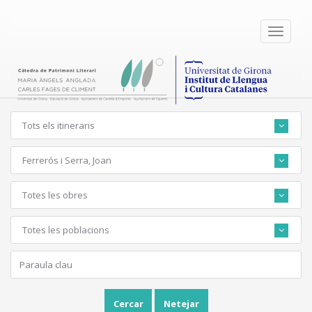
Toggle
navigati
Tots els itineraris
Ferrerós i Serra, Joan
Totes les obres
Totes les poblacions
Cercar
Netejar