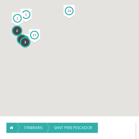
14
1
2
2
13
4
12
3
ITINERARIS
SANT PERE PESCADOR