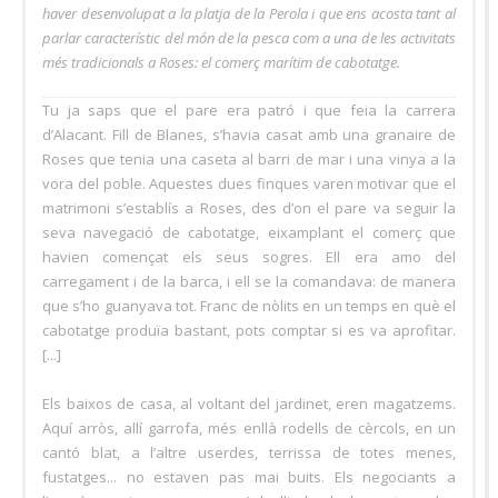
haver desenvolupat a la platja de la Perola i que ens acosta tant al
parlar característic del món de la pesca com a una de les activitats
més tradicionals a Roses: el comerç marítim de cabotatge.
Tu ja saps que el pare era patró i que feia la carrera
d’Alacant. Fill de Blanes, s’havia casat amb una granaire de
Roses que tenia una caseta al barri de mar i una vinya a la
vora del poble. Aquestes dues finques varen motivar que el
matrimoni s’establís a Roses, des d’on el pare va seguir la
seva navegació de cabotatge, eixamplant el comerç que
havien començat els seus sogres. Ell era amo del
carregament i de la barca, i ell se la comandava: de manera
que s’ho guanyava tot. Franc de nòlits en un temps en què el
cabotatge produïa bastant, pots comptar si es va aprofitar.
[...]
Els baixos de casa, al voltant del jardinet, eren magatzems.
Aquí arròs, allí garrofa, més enllà rodells de cèrcols, en un
cantó blat, a l’altre userdes, terrissa de totes menes,
fustatges... no estaven pas mai buits. Els negociants a