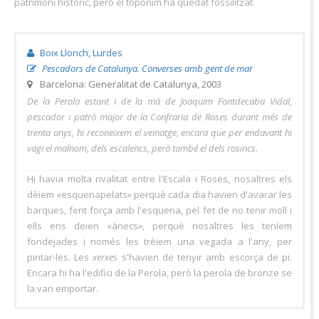
patrimoni històric, però el topònim ha quedat fossilitzat.
Boix Llonch, Lurdes
Pescadors de Catalunya. Converses amb gent de mar
Barcelona: Generalitat de Catalunya, 2003
De la Perola estant i de la mà de Joaquim Fontdecaba Vidal,
pescador i patró major de la Confraria de Roses durant més de
trenta anys, hi reconeixem el veïnatge, encara que per endavant hi
vagi el malnom, dels escalencs, però també el dels rosincs.
Hi havia molta rivalitat entre l'Escala i Roses, nosaltres els
dèiem «esquenapelats» perquè cada dia havien d'avarar les
barques, fent força amb l'esquena, pel fet de no tenir moll i
ells ens deien «ànecs», perquè nosaltres les teníem
fondejades i només les trèiem una vegada a l'any, per
pintar-les. Les
xerxes
s'havien de tenyir amb escorça de pi.
Encara hi ha l'edifici de la Perola, però la perola de bronze se
la van emportar.