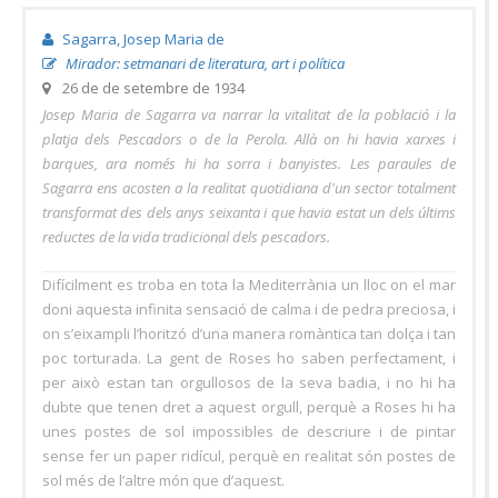
Sagarra, Josep Maria de
Mirador: setmanari de literatura, art i política
26 de de setembre de 1934
Josep Maria de Sagarra va narrar la vitalitat de la població i la
platja dels Pescadors o de la Perola. Allà on hi havia xarxes i
barques, ara només hi ha sorra i banyistes. Les paraules de
Sagarra ens acosten a la realitat quotidiana d'un sector totalment
transformat des dels anys seixanta i que havia estat un dels últims
reductes de la vida tradicional dels pescadors.
Difícilment es troba en tota la Mediterrània un lloc on el mar
doni aquesta infinita sensació de calma i de pedra preciosa, i
on s’eixampli l’horitzó d’una manera romàntica tan dolça i tan
poc torturada. La gent de Roses ho saben perfectament, i
per això estan tan orgullosos de la seva badia, i no hi ha
dubte que tenen dret a aquest orgull, perquè a Roses hi ha
unes postes de sol impossibles de descriure i de pintar
sense fer un paper ridícul, perquè en realitat són postes de
sol més de l’altre món que d’aquest.