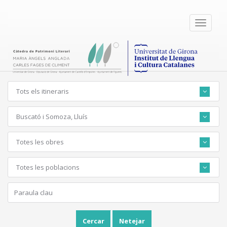
Toggle
navigati
Tots els itineraris
Buscató i Somoza, Lluís
Totes les obres
Totes les poblacions
Cercar
Netejar