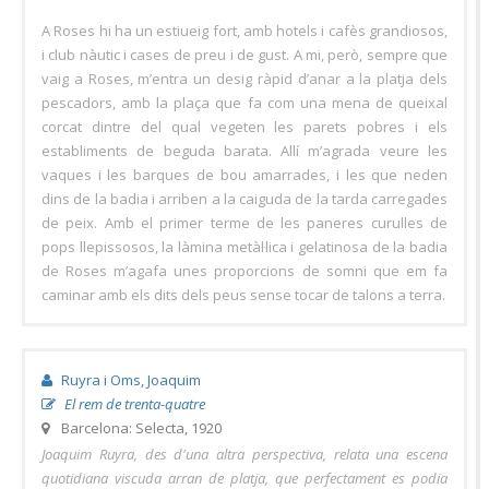
A Roses hi ha un estiueig fort, amb hotels i cafès grandiosos,
i club nàutic i cases de preu i de gust. A mi, però, sempre que
vaig a Roses, m’entra un desig ràpid d’anar a la platja dels
pescadors, amb la plaça que fa com una mena de queixal
corcat dintre del qual vegeten les parets pobres i els
establiments de beguda barata. Allí m’agrada veure les
vaques i les barques de bou amarrades, i les que neden
dins de la badia i arriben a la caiguda de la tarda carregades
de peix. Amb el primer terme de les paneres curulles de
pops llepissosos, la làmina metàl·lica i gelatinosa de la badia
de Roses m’agafa unes proporcions de somni que em fa
caminar amb els dits dels peus sense tocar de talons a terra.
Ruyra i Oms, Joaquim
El rem de trenta-quatre
Barcelona: Selecta, 1920
Joaquim Ruyra, des d'una altra perspectiva, relata una escena
quotidiana viscuda arran de platja, que perfectament es podia