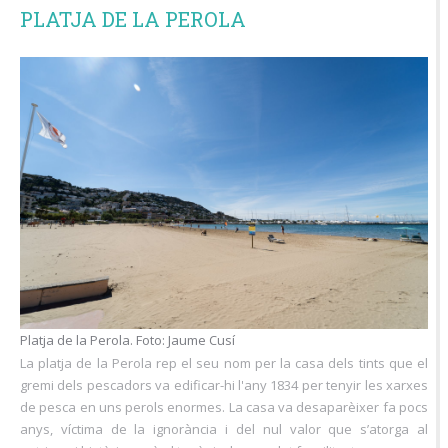
PLATJA DE LA PEROLA
Platja de la Perola. Foto: Jaume Cusí
La platja de la Perola rep el seu nom per la casa dels tints que el
gremi dels pescadors va edificar-hi l'any 1834 per tenyir les xarxes
de pesca en uns perols enormes. La casa va desaparèixer fa pocs
anys, víctima de la ignorància i del nul valor que s’atorga al