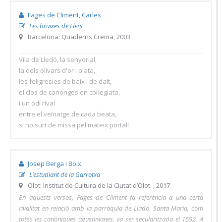
Fages de Climent, Carles
Les bruixes de Llers
Barcelona: Quaderns Crema, 2003
Vila de Lledó, la senyorial,
la dels olivars d'or i plata,
les feligresies de baix i de dalt,
el clos de canonges en col·legiata,
i un odi rival
entre el veïnatge de cada beata,
si no surt de missa pel mateix portal!
Josep Berga i Boix
L’estudiant de la Garrotxa
Olot: Institut de Cultura de la Ciutat d’Olot. , 2017
En aquests versos, Fages de Climent fa referència a una certa
rivalitat en relació amb la parròquia de Lladó. Santa Maria, com
totes les canòniques agustinianes, va ser secularitzada el 1592. A