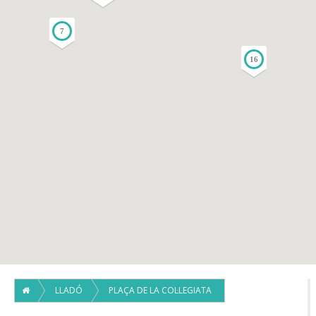
7
16
LLADÓ
PLAÇA DE LA COL·LEGIATA