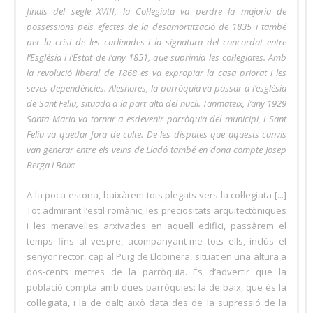
finals del segle XVIII, la Col·legiata va perdre la majoria de
possessions pels efectes de la desamortització de 1835 i també
per la crisi de les carlinades i la signatura del concordat entre
l’Església i l’Estat de l’any 1851, que suprimia les col·legiates. Amb
la revolució liberal de 1868 es va expropiar la casa priorat i les
seves dependències. Aleshores, la parròquia va passar a l’església
de Sant Feliu, situada a la part alta del nucli. Tanmateix, l’any 1929
Santa Maria va tornar a esdevenir parròquia del municipi, i Sant
Feliu va quedar fora de culte. De les disputes que aquests canvis
van generar entre els veïns de Lladó també en dona compte Josep
Berga i Boix:
A la poca estona, baixàrem tots plegats vers la col·legiata [...]
Tot admirant l’estil romànic, les preciositats arquitectòniques
i les meravelles arxivades en aquell edifici, passàrem el
temps fins al vespre, acompanyant-me tots ells, inclús el
senyor rector, cap al Puig de Llobinera, situat en una altura a
dos-cents metres de la parròquia. És d’advertir que la
població compta amb dues parròquies: la de baix, que és la
col·legiata, i la de dalt; això data des de la supressió de la