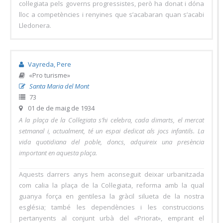
col·legiata pels governs progressistes, però ha donat i dóna
lloc a competències i renyines que s’acabaran quan s’acabi
Lledonera.
Vayreda, Pere
«Pro turisme»
Santa Maria del Mont
73
01 de de maig de 1934
A la plaça de la Col·legiata s’hi celebra, cada dimarts, el mercat
setmanal i, actualment, té un espai dedicat als jocs infantils. La
vida quotidiana del poble, doncs, adquireix una presència
important en aquesta plaça.
Aquests darrers anys hem aconseguit deixar urbanitzada
com calia la plaça de la Col·legiata, reforma amb la qual
guanya força en gentilesa la gràcil silueta de la nostra
església; també les dependències i les construccions
pertanyents al conjunt urbà del «Priorat», emprant el