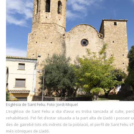
Església de Sant Feliu. Foto: Jordi Miquel
L’església de Sant Feliu a dia d’avui es troba tancada al culte, però
rehabilitació. Pel fet d’estar situada a la part alta de Lladó i possei
des de gairebé tots els indrets de la població, el perfil de Sant Feliu s
més icòniques de Lladó.