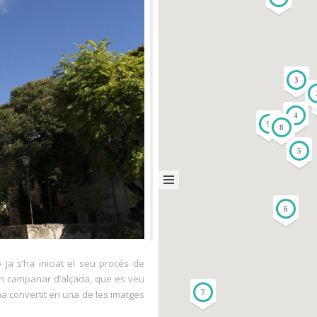
3
4
9
8
5
6
 ja s’ha iniciat el seu procés de
r un campanar d’alçada, que es veu
7
’ha convertit en una de les imatges