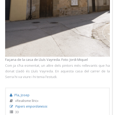
Façana de la casa de Lluís Vayreda. Foto: Jordi Miquel
Com ja s’ha esmentat, un altre dels pintors més rellevants que ha
donat Lladó és Lluís Vayreda. En aquesta casa del carrer de la
Serra hi va viure i hi tenia l’estudi.
Pla, Josep
«Realisme líric»
Papers empordanesos
33