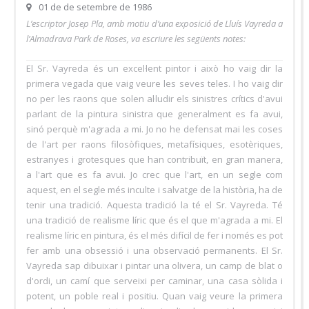
01 de de setembre de 1986
L’escriptor Josep Pla, amb motiu d’una exposició de Lluís Vayreda a
l’Almadrava Park de Roses, va escriure les següents notes:
El Sr. Vayreda és un excel·lent pintor i això ho vaig dir la
primera vegada que vaig veure les seves teles. I ho vaig dir
no per les raons que solen al·ludir els sinistres crítics d'avui
parlant de la pintura sinistra que generalment es fa avui,
sinó perquè m'agrada a mi. Jo no he defensat mai les coses
de l'art per raons filosòfiques, metafísiques, esotèriques,
estranyes i grotesques que han contribuït, en gran manera,
a l'art que es fa avui. Jo crec que l'art, en un segle com
aquest, en el segle més inculte i salvatge de la història, ha de
tenir una tradició. Aquesta tradició la té el Sr. Vayreda. Té
una tradició de realisme líric que és el que m'agrada a mi. El
realisme líric en pintura, és el més difícil de fer i només es pot
fer amb una obsessió i una observació permanents. El Sr.
Vayreda sap dibuixar i pintar una olivera, un camp de blat o
d'ordi, un camí que serveixi per caminar, una casa sòlida i
potent, un poble real i positiu. Quan vaig veure la primera