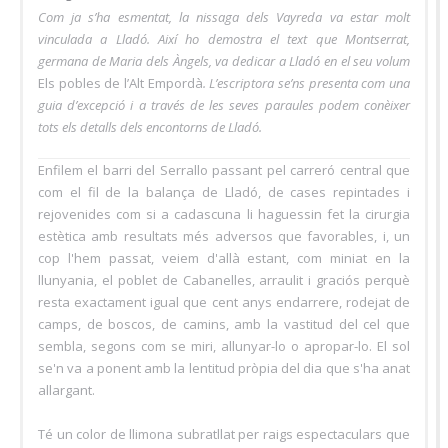
Com ja s’ha esmentat, la nissaga dels Vayreda va estar molt
vinculada a Lladó. Així ho demostra el text que Montserrat,
germana de Maria dels Àngels, va dedicar a Lladó en el seu volum
Els pobles de l’Alt Empordà
. L’escriptora se’ns presenta com una
guia d’excepció i a través de les seves paraules podem conèixer
tots els detalls dels encontorns de Lladó.
Enfilem el barri del Serrallo passant pel carreró central que
com el fil de la balança de Lladó, de cases repintades i
rejovenides com si a cadascuna li haguessin fet la cirurgia
estètica amb resultats més adversos que favorables, i, un
cop l'hem passat, veiem d'allà estant, com miniat en la
llunyania, el poblet de Cabanelles, arraulit i graciós perquè
resta exactament igual que cent anys endarrere, rodejat de
camps, de boscos, de camins, amb la vastitud del cel que
sembla, segons com se miri, allunyar-lo o apropar-lo. El sol
se'n va a ponent amb la lentitud pròpia del dia que s'ha anat
allargant.
Té un color de llimona subratllat per raigs espectaculars que