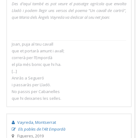
Des d’aquí també es pot veure el paisatge agrícola que envolta
Lladó i podem llegir uns versos del poema “Un cavall de cartró”,
que Maria dels Àngels Vayreda va dedicar al seu net Joan:
Joan, puja al teu cavall
que et portarà amunt i avall;
correrà per l’Empordà
el pla més bonic que hi ha.
[...]
Aniràs a Segueró
i passaràs per Lladó.
No passis per Cabanelles
que hi deixaries les selles.
Vayreda, Montserrat
Els pobles de l'Alt Empordà
Figueres, 2019