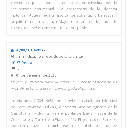
constitueix per al poble una fita importantíssima per la
recuperació patrimonial i la preservació de la identitat
històrica. Aquest edifici aporta personalitat urbanística i
arquitectònica a la plaça Major que, un cop buidada de
cotxes, esdevé el centre neuràlgic del poble.
Algilaga, David G.
«El Sindicat i els records de la iaia Sita»
El Cornetí
5
01 de de gener de 2020
La família Vayreda-Trullol va mantenir un paper destacat en els
inicis de l’activitat cultural desenvolupada al Sindicat:
Ja feia anys (1904-1905) que s'havia constituït, per iniciativa
de Pere Vayreda i Olivas, la societat Sindicat Agrícola de la
Garrotxa amb domicili «en el poble de Lladó Plassa de la
Constitució, y Carré de la Plassa, nº 1». El germà d'en Pere, en
Joaquim, estava casat amb Josepa de Trullol i Pons, qui va