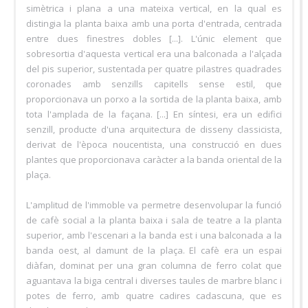
simètrica i plana a una mateixa vertical, en la qual es
distingia la planta baixa amb una porta d'entrada, centrada
entre dues finestres dobles [...]. L'únic element que
sobresortia d'aquesta vertical era una balconada a l'alçada
del pis superior, sustentada per quatre pilastres quadrades
coronades amb senzills capitells sense estil, que
proporcionava un porxo a la sortida de la planta baixa, amb
tota l'amplada de la façana. [...] En síntesi, era un edifici
senzill, producte d'una arquitectura de disseny classicista,
derivat de l'època noucentista, una construcció en dues
plantes que proporcionava caràcter a la banda oriental de la
plaça.
L'amplitud de l'immoble va permetre desenvolupar la funció
de cafè social a la planta baixa i sala de teatre a la planta
superior, amb l'escenari a la banda est i una balconada a la
banda oest, al damunt de la plaça. El cafè era un espai
diàfan, dominat per una gran columna de ferro colat que
aguantava la biga central i diverses taules de marbre blanc i
potes de ferro, amb quatre cadires cadascuna, que es