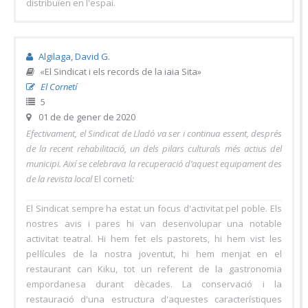
distribuïen en l'espai.
Algilaga, David G.
«El Sindicat i els records de la iaia Sita»
El Cornetí
5
01 de de gener de 2020
Efectivament, el Sindicat de Lladó va ser i continua essent, després
de la recent rehabilitació, un dels pilars culturals més actius del
municipi. Així se celebrava la recuperació d’aquest equipament des
de la revista local
El cornetí
:
El Sindicat sempre ha estat un focus d'activitat pel poble. Els
nostres avis i pares hi van desenvolupar una notable
activitat teatral. Hi hem fet els pastorets, hi hem vist les
pel·lícules de la nostra joventut, hi hem menjat en el
restaurant can Kiku, tot un referent de la gastronomia
empordanesa durant dècades. La conservació i la
restauració d'una estructura d'aquestes característiques