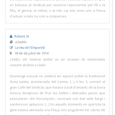
es bolcava al Sindicat per veure-la representar pel fill o la
filla, el germà, el nebot, o el nét, car tots eren uns a l'hora
d'actuar si més no com a comparses.
Robert, N.
«Lladó»
La Veu de l'Empordà
18 de de juliol de 1914
L’edifici del Sindicat també va ser escenari de memorables
concerts de festa a Lladó:
Diumenge passat se celebrà en aquest poble la tradicional
festa petita, anomenada del Carme. [...] A les 3, concert al
gran Cafè del Sindicat, que estava curull d'amants de la bona
música desitjosos de fruir les belles i delicades peces que
executaren «Els Rossinyols», coronant son èxit amb llargs i
xardorosos aplausos. [...] En aquells moments en què tota la
gent estava atestada a la Plaça, ens poguérem fer càrrec de