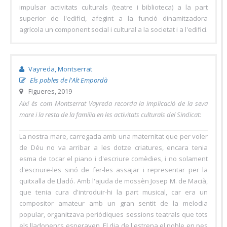
impulsar activitats culturals (teatre i biblioteca) a la part
superior de l'edifici, afegint a la funció dinamitzadora
agrícola un component social i cultural a la societat i a l'edifici.
Vayreda, Montserrat
Els pobles de l'Alt Empordà
Figueres, 2019
Així és com Montserrat Vayreda recorda la implicació de la seva
mare i la resta de la família en les activitats culturals del Sindicat:
La nostra mare, carregada amb una maternitat que per voler
de Déu no va arribar a les dotze criatures, encara tenia
esma de tocar el piano i d'escriure comèdies, i no solament
d'escriure-les sinó de fer-les assajar i representar per la
quitxalla de Lladó. Amb l'ajuda de mossèn Josep M. de Macià,
que tenia cura d'introduir-hi la part musical, car era un
compositor amateur amb un gran sentit de la melodia
popular, organitzava periòdiques sessions teatrals que tots
els lladonencs esperaven. El dia de l'estrena el poble en pes