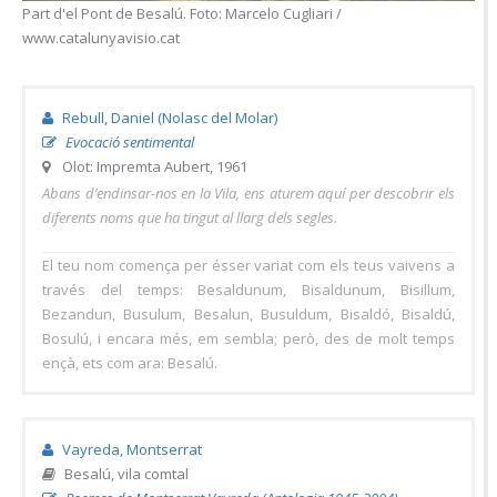
Part d'el Pont de Besalú. Foto: Marcelo Cugliari /
www.catalunyavisio.cat
Rebull, Daniel (Nolasc del Molar)
Evocació sentimental
Olot: Impremta Aubert, 1961
Abans d’endinsar-nos en la Vila, ens aturem aquí per descobrir els
diferents noms que ha tingut al llarg dels segles.
El teu nom comença per ésser variat com els teus vaivens a
través del temps: Besaldunum, Bisaldunum, Bisillum,
Bezandun, Busulum, Besalun, Busuldum, Bisaldó, Bisaldú,
Bosulú, i encara més, em sembla; però, des de molt temps
ençà, ets com ara: Besalú.
Vayreda, Montserrat
Besalú, vila comtal