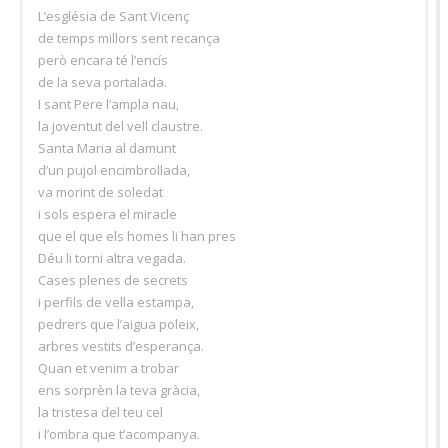
L’església de Sant Vicenç
de temps millors sent recança
però encara té l’encís
de la seva portalada.
I sant Pere l’ampla nau,
la joventut del vell claustre.
Santa Maria al damunt
d’un pujol encimbrollada,
va morint de soledat
i sols espera el miracle
que el que els homes li han pres
Déu li torni altra vegada.
Cases plenes de secrets
i perfils de vella estampa,
pedrers que l’aigua poleix,
arbres vestits d’esperança.
Quan et venim a trobar
ens sorprèn la teva gràcia,
la tristesa del teu cel
i l’ombra que t’acompanya.