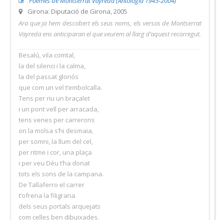
Poemes de Montserrat Vayreda (Antologia 1945-2004)
Girona: Diputació de Girona, 2005
Ara que ja hem descobert els seus noms, els versos de Montserrat
Vayreda ens anticiparan el que veurem al llarg d’aquest recorregut.
Besalú, vila comtal,
la del silenci i la calma,
la del passat gloriós
que com un vel t’embolcalla.
Tens per riu un braçalet
i un pont vell per arracada,
tens venes per carrerons
on la molsa s’hi desmaia,
per somni, la llum del cel,
per ritme i cor, una plaça
i per veu Déu t’ha donat
tots els sons de la campana.
De Tallaferro el carrer
t’ofrena la filigrana
dels seus portals arquejats
com celles ben dibuixades.