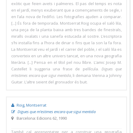
exòtic que feien avets i palmeres. El pas del temps es nota
en el jardí, menys exuberant que a començaments de segle, i
en l’ala nova de l’edifici. Les fotografies ajuden a comparar.
[...] És fora de temporada. Montserrat Roig ocupa el saló lila,
una peça de la planta baixa amb tres bandes de finestrals,
miralls ovalats i una sanefa estucada al sostre. L’escriptora
s’hi instal·la fins a l’hora de dinar o fins que la son la fa fora.
La Montserrat veu el jardí i el carrer del poble, i el saló lila es
converteix en un altre univers tancat, en una nova geografia
literària. [...] Pensa en el títol pel nou llibre. L’amic Josep M.
Castellet li suggeria una frase de pel·lícula.
Digues que
m’estimes encara que sigui mentida
, li demana Vienna a Johnny
Guitar. L’altre seient del gronxador és buit.
Roig, Montserrat
Digues que m’estimes encara que sigui mentida
Barcelona: Edicions 62, 1990
També cal aprenentatge per a construir una geografia