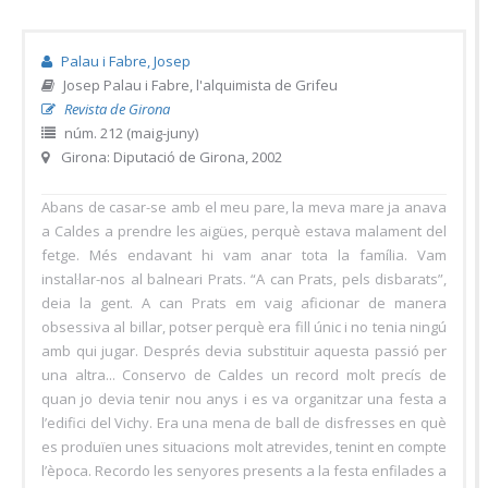
Palau i Fabre, Josep
Josep Palau i Fabre, l'alquimista de Grifeu
Revista de Girona
núm. 212 (maig-juny)
Girona: Diputació de Girona, 2002
Abans de casar-se amb el meu pare, la meva mare ja anava
a Caldes a prendre les aigües, perquè estava malament del
fetge. Més endavant hi vam anar tota la família. Vam
instal·lar-nos al balneari Prats. “A can Prats, pels disbarats”,
deia la gent. A can Prats em vaig aficionar de manera
obsessiva al billar, potser perquè era fill únic i no tenia ningú
amb qui jugar. Després devia substituir aquesta passió per
una altra... Conservo de Caldes un record molt precís de
quan jo devia tenir nou anys i es va organitzar una festa a
l’edifici del Vichy. Era una mena de ball de disfresses en què
es produïen unes situacions molt atrevides, tenint en compte
l’època. Recordo les senyores presents a la festa enfilades a