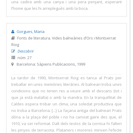
una cadira amb una canya i una pera penjant, esperant
l’home que les hi arreplegués amb la boca.
Gorgues, Maria
Fonts de literatura. Vides balneàries d’Ors i Montserrat
Roig
Descobrir
núm. 27
Barcelona: Sàpiens Publicacions, 1999
La tardor de 1990, Montserrat Roig es tanca al Prats per
treballar en unes memòries literàries. Al balneari troba unes
condicions que no tenen res a veure amb el descans (tot i
que ja està malalta) o amb la mandra. En la tranquil·litat de
Caldes espera trobar un clima, una soledat productiva que
no troba a Barcelona. [...] La façana antiga del balneari Prats
dóna a la plaça del poble i no ha canviat gaire des que, el
1910, va ser reformat. Dalt dels testos de la cornisa hi falten
les pinyes de terracota. Plataners i moreres minven l’efecte