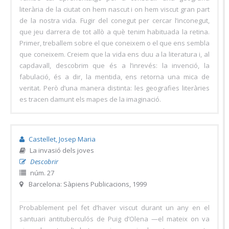
literària de la ciutat on hem nascut i on hem viscut gran part
de la nostra vida. Fugir del conegut per cercar l’inconegut,
que jeu darrera de tot allò a què tenim habituada la retina.
Primer, treballem sobre el que coneixem o el que ens sembla
que coneixem. Creiem que la vida ens duu a la literatura i, al
capdavall, descobrim que és a l’inrevés: la invenció, la
fabulació, és a dir, la mentida, ens retorna una mica de
veritat. Però d’una manera distinta: les geografies literàries
es tracen damunt els mapes de la imaginació.
Castellet, Josep Maria
La invasió dels joves
Descobrir
núm. 27
Barcelona: Sàpiens Publicacions, 1999
Probablement pel fet d’haver viscut durant un any en el
santuari antituberculós de Puig d’Olena —el mateix on va