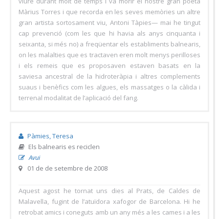
viure durant molt de temps i va morir el nostre gran poeta
Màrius Torres i que recorda en les seves memòries un altre
gran artista sortosament viu, Antoni Tàpies— mai he tingut
cap prevenció (com les que hi havia als anys cinquanta i
seixanta, si més no) a freqüentar els establiments balnearis,
on les malalties que es tractaven eren molt menys perilloses
i els remeis que es proposaven estaven basats en la
saviesa ancestral de la hidroteràpia i altres complements
suaus i benèfics com les algues, els massatges o la càlida i
terrenal modalitat de l’aplicació del fang.
Pàmies, Teresa
Els balnearis es reciclen
Avui
01 de de setembre de 2008
Aquest agost he tornat uns dies al Prats, de Caldes de
Malavella, fugint de l’atuïdora xafogor de Barcelona. Hi he
retrobat amics i coneguts amb un any més a les cames i a les