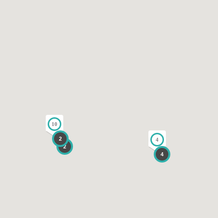
10
2
4
2
4