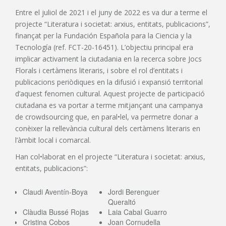
Entre el juliol de 2021 i el juny de 2022 es va dur a terme el
projecte “Literatura i societat: arxius, entitats, publicacions”,
finançat per la Fundación Española para la Ciencia y la
Tecnología (ref. FCT-20-16451). L’objectiu principal era
implicar activament la ciutadania en la recerca sobre Jocs
Florals i certàmens literaris, i sobre el rol d’entitats i
publicacions periòdiques en la difusió i expansió territorial
d’aquest fenomen cultural. Aquest projecte de participació
ciutadana es va portar a terme mitjançant una campanya
de crowdsourcing que, en paral•lel, va permetre donar a
conèixer la rellevància cultural dels certàmens literaris en
l’àmbit local i comarcal.
Han col•laborat en el projecte “Literatura i societat: arxius,
entitats, publicacions”:
Claudi Aventín-Boya
Jordi Berenguer
Queraltó
Clàudia Bussé Rojas
Laia Cabal Guarro
Cristina Cobos
Joan Cornudella