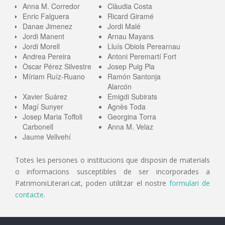
Anna M. Corredor
Clàudia Costa
Enric Falguera
Ricard Giramé
Danae Jimenez
Jordi Malé
Jordi Manent
Arnau Mayans
Jordi Morell
Lluís Obiols Perearnau
Andrea Pereira
Antoni Peremartí Fort
Òscar Pérez Silvestre
Josep Puig Pla
Míriam Ruíz-Ruano
Ramón Santonja
Alarcón
Xavier Suárez
Emigdi Subirats
Magí Sunyer
Agnès Toda
Josep Maria Toffoli
Georgina Torra
Carbonell
Anna M. Velaz
Jaume Vellvehí
Totes les persones o institucions que disposin de materials
o informacions susceptibles de ser incorporades a
PatrimoniLiterari.cat, poden utilitzar el nostre
formulari de
contacte
.