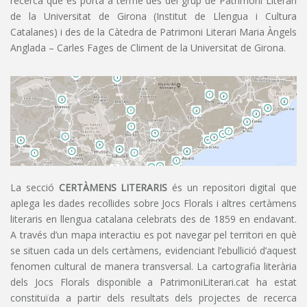
recerca que es porta a terme des del grup de Patrimoni Literari
de la Universitat de Girona (Institut de Llengua i Cultura
Catalanes) i des de la Càtedra de Patrimoni Literari Maria Àngels
Anglada – Carles Fages de Climent de la Universitat de Girona.
La secció
CERTÀMENS LITERARIS
és un repositori digital que
aplega les dades recollides sobre Jocs Florals i altres certàmens
literaris en llengua catalana celebrats des de 1859 en endavant.
A través d’un mapa interactiu es pot navegar pel territori en què
se situen cada un dels certàmens, evidenciant l’ebullició d’aquest
fenomen cultural de manera transversal. La cartografia literària
dels Jocs Florals disponible a PatrimoniLiterari.cat ha estat
constituïda a partir dels resultats dels projectes de recerca