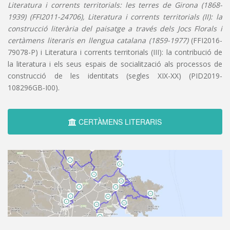
Literatura i corrents territorials: les terres de Girona (1868-
1939) (FFI2011-24706), Literatura i corrents territorials (II): la
construcció literària del paisatge a través dels Jocs Florals i
certàmens literaris en llengua catalana (1859-1977)
(FFI2016-
79078-P) i Literatura i corrents territorials (III): la contribució de
la literatura i els seus espais de socialització als processos de
construcció de les identitats (segles XIX-XX) (PID2019-
108296GB-I00).
CERTÀMENS LITERARIS