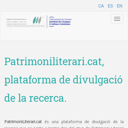
CA
ES
EN
Toggl
naviga
Patrimoniliterari.cat,
plataforma de divulgació
de la recerca.
PatrimoniLiterari.cat
és una plataforma de divulgació de la