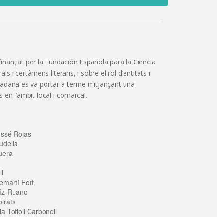
”, finançat per la Fundación Española para la Ciencia
 i certàmens literaris, i sobre el rol d’entitats i
iutadana es va portar a terme mitjançant una
 en l’àmbit local i comarcal.
ussé Rojas
udella
uera
ll
emartí Fort
íz-Ruano
irats
a Toffoli Carbonell