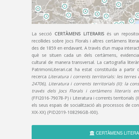
La secció
CERTÀMENS LITERARIS
és un repositor
recollides sobre Jocs Florals i altres certàmens liter
des de 1859 en endavant. A través d’un mapa interacti
què se situen cada un dels certàmens, evidencian
cultural de manera transversal. La cartografia literàr
PatrimoniLiterari.cat ha estat constituïda a partir 
recerca
Literatura i corrents territorials: les terre
24706), Literatura i corrents territorials (II): la co
través dels Jocs Florals i certàmens literaris e
(FFI2016-79078-P) i Literatura i corrents territorials (III
els seus espais de socialització als processos de cons
XIX-XX) (PID2019-108296GB-I00).
CERTÀMENS LITERA