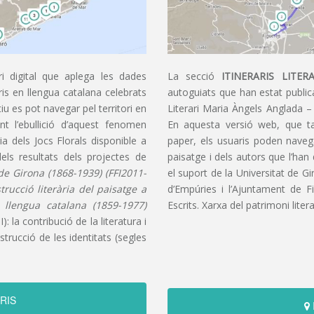
i digital que aplega les dades
La secció
ITINERARIS LITERA
aris en llengua catalana celebrats
autoguiats que han estat publica
u es pot navegar pel territori en
Literari Maria Àngels Anglada –
t l’ebullició d’aquest fenomen
En aquesta versió web, que t
ia dels Jocs Florals disponible a
paper, els usuaris poden navegar
dels resultats dels projectes de
paisatge i dels autors que l’han
s de Girona (1868-1939) (FFI2011-
el suport de la Universitat de G
nstrucció literària del paisatge a
d’Empúries i l’Ajuntament de F
n llengua catalana (1859-1977)
Escrits. Xarxa del patrimoni litera
): la contribució de la literatura i
trucció de les identitats (segles
RIS