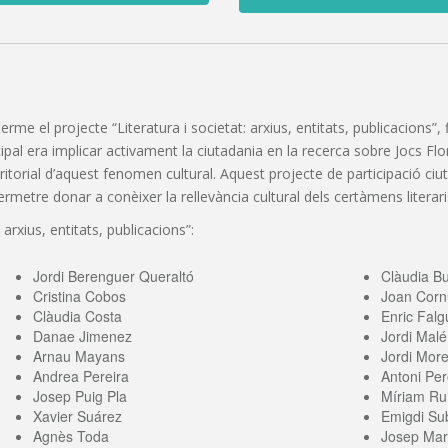
 terme el projecte “Literatura i societat: arxius, entitats, publicacions
pal era implicar activament la ciutadania en la recerca sobre Jocs Florals
erritorial d’aquest fenomen cultural. Aquest projecte de participació c
etre donar a conèixer la rellevància cultural dels certàmens literaris
 arxius, entitats, publicacions”:
Jordi Berenguer Queraltó
Clàudia B
Cristina Cobos
Joan Corn
Clàudia Costa
Enric Falg
Danae Jimenez
Jordi Malé
Arnau Mayans
Jordi More
Andrea Pereira
Antoni Per
Josep Puig Pla
Míriam Ru
Xavier Suárez
Emigdi Sub
Agnès Toda
Josep Mari