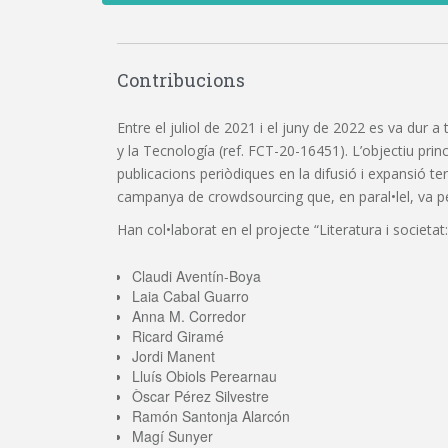
Contribucions
Entre el juliol de 2021 i el juny de 2022 es va dur a
y la Tecnología (ref. FCT-20-16451). L’objectiu princi
publicacions periòdiques en la difusió i expansió t
campanya de crowdsourcing que, en paral•lel, va perm
Han col•laborat en el projecte “Literatura i societat:
Claudi Aventín-Boya
Laia Cabal Guarro
Anna M. Corredor
Ricard Giramé
Jordi Manent
Lluís Obiols Perearnau
Òscar Pérez Silvestre
Ramón Santonja Alarcón
Magí Sunyer