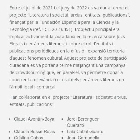
Entre el juliol de 2021 i el juny de 2022 es va dur a terme el
projecte “Literatura i societat: arxius, entitats, publicacions”,
finançat per la Fundación Española para la Ciencia y la
Tecnología (ref. FCT-20-16451). L’objectiu principal era
implicar activament la ciutadania en la recerca sobre Jocs
Florals i certàmens literaris, i sobre el rol d’entitats i
publicacions periòdiques en la difusió i expansió territorial
d’aquest fenomen cultural. Aquest projecte de participació
ciutadana es va portar a terme mitjançant una campanya
de crowdsourcing que, en paral•lel, va permetre donar a
conèixer la rellevància cultural dels certàmens literaris en
l’àmbit local i comarcal.
Han col•laborat en el projecte “Literatura i societat: arxius,
entitats, publicacions”:
Claudi Aventín-Boya
Jordi Berenguer
Queraltó
Clàudia Bussé Rojas
Laia Cabal Guarro
Cristina Cobos
Joan Cornudella