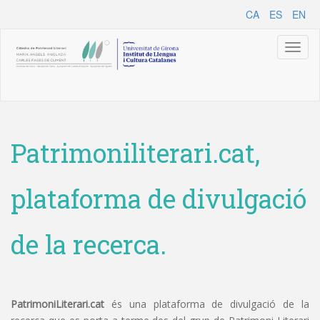
CA
ES
EN
Toggl
naviga
Patrimoniliterari.cat,
plataforma de divulgació
de la recerca.
PatrimoniLiterari.cat
és una plataforma de divulgació de la