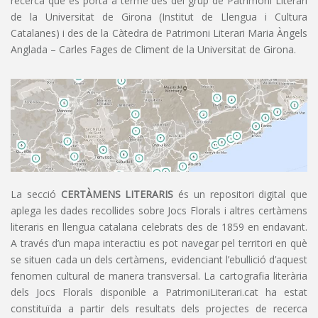
recerca que es porta a terme des del grup de Patrimoni Literari
de la Universitat de Girona (Institut de Llengua i Cultura
Catalanes) i des de la Càtedra de Patrimoni Literari Maria Àngels
Anglada – Carles Fages de Climent de la Universitat de Girona.
La secció
CERTÀMENS LITERARIS
és un repositori digital que
aplega les dades recollides sobre Jocs Florals i altres certàmens
literaris en llengua catalana celebrats des de 1859 en endavant.
A través d’un mapa interactiu es pot navegar pel territori en què
se situen cada un dels certàmens, evidenciant l’ebullició d’aquest
fenomen cultural de manera transversal. La cartografia literària
dels Jocs Florals disponible a PatrimoniLiterari.cat ha estat
constituïda a partir dels resultats dels projectes de recerca