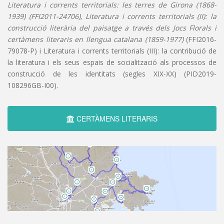
Literatura i corrents territorials: les terres de Girona (1868-
1939) (FFI2011-24706), Literatura i corrents territorials (II): la
construcció literària del paisatge a través dels Jocs Florals i
certàmens literaris en llengua catalana (1859-1977)
(FFI2016-
79078-P) i Literatura i corrents territorials (III): la contribució de
la literatura i els seus espais de socialització als processos de
construcció de les identitats (segles XIX-XX) (PID2019-
108296GB-I00).
CERTÀMENS LITERARIS