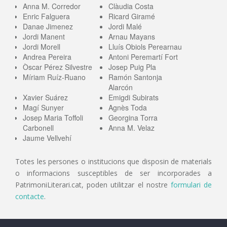
Anna M. Corredor
Clàudia Costa
Enric Falguera
Ricard Giramé
Danae Jimenez
Jordi Malé
Jordi Manent
Arnau Mayans
Jordi Morell
Lluís Obiols Perearnau
Andrea Pereira
Antoni Peremartí Fort
Òscar Pérez Silvestre
Josep Puig Pla
Míriam Ruíz-Ruano
Ramón Santonja
Alarcón
Xavier Suárez
Emigdi Subirats
Magí Sunyer
Agnès Toda
Josep Maria Toffoli
Georgina Torra
Carbonell
Anna M. Velaz
Jaume Vellvehí
Totes les persones o institucions que disposin de materials
o informacions susceptibles de ser incorporades a
PatrimoniLiterari.cat, poden utilitzar el nostre
formulari de
contacte
.