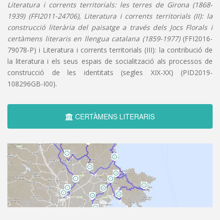
Literatura i corrents territorials: les terres de Girona (1868-
1939) (FFI2011-24706), Literatura i corrents territorials (II): la
construcció literària del paisatge a través dels Jocs Florals i
certàmens literaris en llengua catalana (1859-1977)
(FFI2016-
79078-P) i Literatura i corrents territorials (III): la contribució de
la literatura i els seus espais de socialització als processos de
construcció de les identitats (segles XIX-XX) (PID2019-
108296GB-I00).
CERTÀMENS LITERARIS