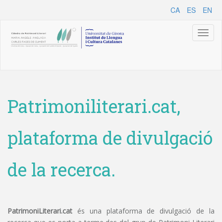
CA
ES
EN
Toggl
naviga
Patrimoniliterari.cat,
plataforma de divulgació
de la recerca.
PatrimoniLiterari.cat
és una plataforma de divulgació de la