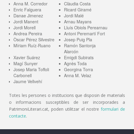
Anna M. Corredor
Clàudia Costa
Enric Falguera
Ricard Giramé
Danae Jimenez
Jordi Malé
Jordi Manent
Arnau Mayans
Jordi Morell
Lluís Obiols Perearnau
Andrea Pereira
Antoni Peremartí Fort
Òscar Pérez Silvestre
Josep Puig Pla
Míriam Ruíz-Ruano
Ramón Santonja
Alarcón
Xavier Suárez
Emigdi Subirats
Magí Sunyer
Agnès Toda
Josep Maria Toffoli
Georgina Torra
Carbonell
Anna M. Velaz
Jaume Vellvehí
Totes les persones o institucions que disposin de materials
o informacions susceptibles de ser incorporades a
PatrimoniLiterari.cat, poden utilitzar el nostre
formulari de
contacte
.