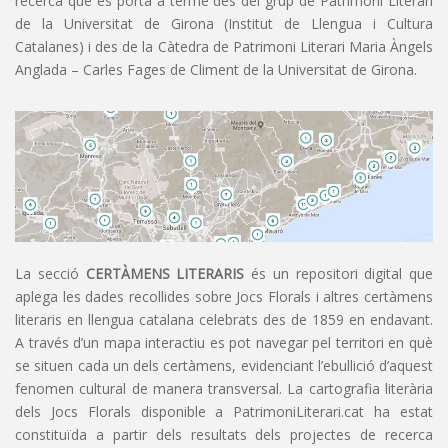
recerca que es porta a terme des del grup de Patrimoni Literari
de la Universitat de Girona (Institut de Llengua i Cultura
Catalanes) i des de la Càtedra de Patrimoni Literari Maria Àngels
Anglada – Carles Fages de Climent de la Universitat de Girona.
La secció
CERTÀMENS LITERARIS
és un repositori digital que
aplega les dades recollides sobre Jocs Florals i altres certàmens
literaris en llengua catalana celebrats des de 1859 en endavant.
A través d’un mapa interactiu es pot navegar pel territori en què
se situen cada un dels certàmens, evidenciant l’ebullició d’aquest
fenomen cultural de manera transversal. La cartografia literària
dels Jocs Florals disponible a PatrimoniLiterari.cat ha estat
constituïda a partir dels resultats dels projectes de recerca