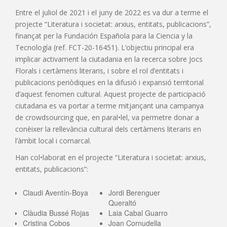
Entre el juliol de 2021 i el juny de 2022 es va dur a terme el
projecte “Literatura i societat: arxius, entitats, publicacions”,
finançat per la Fundación Española para la Ciencia y la
Tecnología (ref. FCT-20-16451). L’objectiu principal era
implicar activament la ciutadania en la recerca sobre Jocs
Florals i certàmens literaris, i sobre el rol d’entitats i
publicacions periòdiques en la difusió i expansió territorial
d’aquest fenomen cultural. Aquest projecte de participació
ciutadana es va portar a terme mitjançant una campanya
de crowdsourcing que, en paral•lel, va permetre donar a
conèixer la rellevància cultural dels certàmens literaris en
l’àmbit local i comarcal.
Han col•laborat en el projecte “Literatura i societat: arxius,
entitats, publicacions”:
Claudi Aventín-Boya
Jordi Berenguer
Queraltó
Clàudia Bussé Rojas
Laia Cabal Guarro
Cristina Cobos
Joan Cornudella