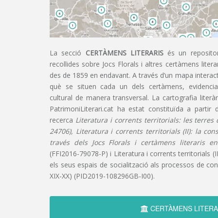
La secció
CERTÀMENS LITERARIS
és un repositor
recollides sobre Jocs Florals i altres certàmens liter
des de 1859 en endavant. A través d’un mapa interacti
què se situen cada un dels certàmens, evidencian
cultural de manera transversal. La cartografia literàr
PatrimoniLiterari.cat ha estat constituïda a partir 
recerca
Literatura i corrents territorials: les terre
24706), Literatura i corrents territorials (II): la co
través dels Jocs Florals i certàmens literaris e
(FFI2016-79078-P) i Literatura i corrents territorials (III
els seus espais de socialització als processos de cons
XIX-XX) (PID2019-108296GB-I00).
CERTÀMENS LITERA