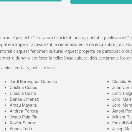
 terme el projecte “Literatura i societat: arxius, entitats, publicacions
pal era implicar activament la ciutadania en la recerca sobre Jocs Florals
erritorial d’aquest fenomen cultural. Aquest projecte de participació c
etre donar a conèixer la rellevància cultural dels certàmens literaris
 arxius, entitats, publicacions”:
Jordi Berenguer Queraltó
Clàudia B
Cristina Cobos
Joan Corn
Clàudia Costa
Enric Falg
Danae Jimenez
Jordi Malé
Arnau Mayans
Jordi More
Andrea Pereira
Antoni Per
Josep Puig Pla
Míriam Ru
Xavier Suárez
Emigdi Sub
Agnès Toda
Josep Mari