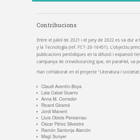
Contribucions
Entre el juliol de 2021 i el juny de 2022 es va dur a
y la Tecnología (ref. FCT-20-16451). L’objectiu princi
publicacions periòdiques en la difusió i expansió t
campanya de crowdsourcing que, en paral•lel, va perm
Han col•laborat en el projecte “Literatura i societat:
Claudi Aventín-Boya
Laia Cabal Guarro
Anna M. Corredor
Ricard Giramé
Jordi Manent
Lluís Obiols Perearnau
Òscar Pérez Silvestre
Ramón Santonja Alarcón
Magí Sunyer