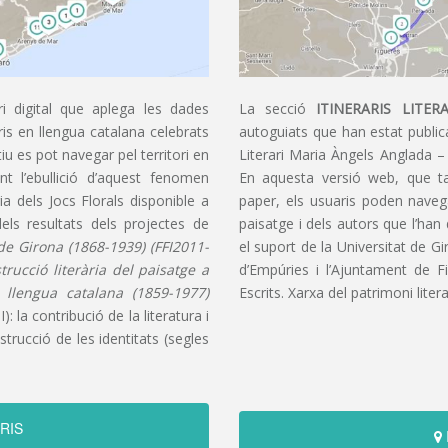
i digital que aplega les dades
La secció
ITINERARIS LITERA
aris en llengua catalana celebrats
autoguiats que han estat publica
u es pot navegar pel territori en
Literari Maria Àngels Anglada –
t l’ebullició d’aquest fenomen
En aquesta versió web, que t
ia dels Jocs Florals disponible a
paper, els usuaris poden navegar
dels resultats dels projectes de
paisatge i dels autors que l’han
s de Girona (1868-1939) (FFI2011-
el suport de la Universitat de G
nstrucció literària del paisatge a
d’Empúries i l’Ajuntament de F
n llengua catalana (1859-1977)
Escrits. Xarxa del patrimoni litera
): la contribució de la literatura i
trucció de les identitats (segles
RIS