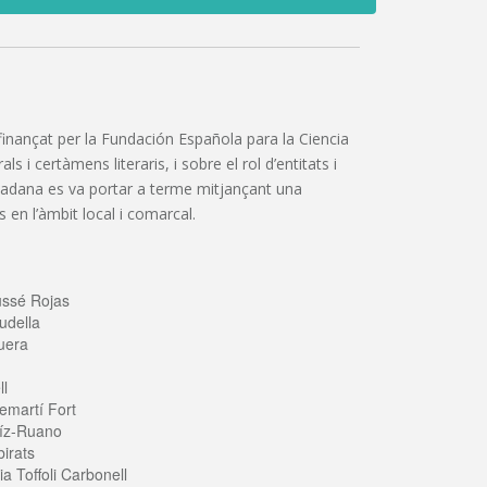
”, finançat per la Fundación Española para la Ciencia
 i certàmens literaris, i sobre el rol d’entitats i
iutadana es va portar a terme mitjançant una
 en l’àmbit local i comarcal.
ussé Rojas
udella
uera
ll
emartí Fort
íz-Ruano
irats
a Toffoli Carbonell