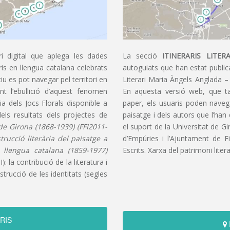
i digital que aplega les dades
La secció
ITINERARIS LITERA
aris en llengua catalana celebrats
autoguiats que han estat publica
u es pot navegar pel territori en
Literari Maria Àngels Anglada –
t l’ebullició d’aquest fenomen
En aquesta versió web, que t
ia dels Jocs Florals disponible a
paper, els usuaris poden navegar
dels resultats dels projectes de
paisatge i dels autors que l’han
s de Girona (1868-1939) (FFI2011-
el suport de la Universitat de G
nstrucció literària del paisatge a
d’Empúries i l’Ajuntament de F
n llengua catalana (1859-1977)
Escrits. Xarxa del patrimoni litera
): la contribució de la literatura i
trucció de les identitats (segles
RIS