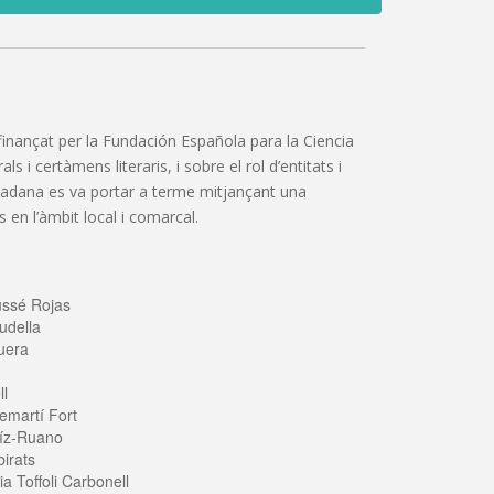
”, finançat per la Fundación Española para la Ciencia
 i certàmens literaris, i sobre el rol d’entitats i
iutadana es va portar a terme mitjançant una
 en l’àmbit local i comarcal.
ussé Rojas
udella
uera
ll
emartí Fort
íz-Ruano
irats
a Toffoli Carbonell