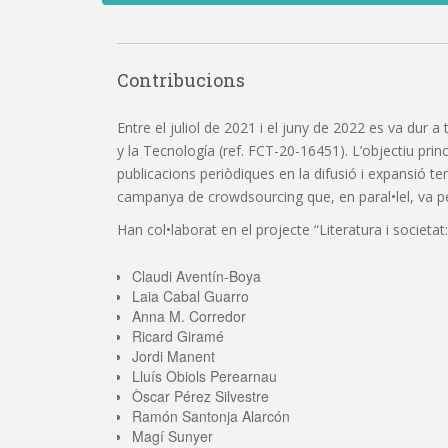
Contribucions
Entre el juliol de 2021 i el juny de 2022 es va dur a
y la Tecnología (ref. FCT-20-16451). L’objectiu princi
publicacions periòdiques en la difusió i expansió t
campanya de crowdsourcing que, en paral•lel, va perm
Han col•laborat en el projecte “Literatura i societat:
Claudi Aventín-Boya
Laia Cabal Guarro
Anna M. Corredor
Ricard Giramé
Jordi Manent
Lluís Obiols Perearnau
Òscar Pérez Silvestre
Ramón Santonja Alarcón
Magí Sunyer