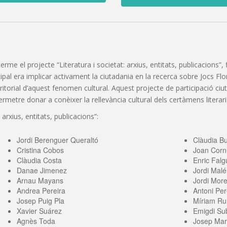
 terme el projecte “Literatura i societat: arxius, entitats, publicacions
pal era implicar activament la ciutadania en la recerca sobre Jocs Florals
erritorial d’aquest fenomen cultural. Aquest projecte de participació c
etre donar a conèixer la rellevància cultural dels certàmens literaris
 arxius, entitats, publicacions”:
Jordi Berenguer Queraltó
Clàudia B
Cristina Cobos
Joan Corn
Clàudia Costa
Enric Falg
Danae Jimenez
Jordi Malé
Arnau Mayans
Jordi More
Andrea Pereira
Antoni Per
Josep Puig Pla
Míriam Ru
Xavier Suárez
Emigdi Sub
Agnès Toda
Josep Mari