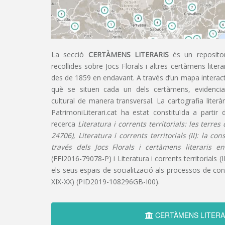
La secció
CERTÀMENS LITERARIS
és un repositor
recollides sobre Jocs Florals i altres certàmens liter
des de 1859 en endavant. A través d’un mapa interacti
què se situen cada un dels certàmens, evidencian
cultural de manera transversal. La cartografia literàr
PatrimoniLiterari.cat ha estat constituïda a partir 
recerca
Literatura i corrents territorials: les terre
24706), Literatura i corrents territorials (II): la co
través dels Jocs Florals i certàmens literaris e
(FFI2016-79078-P) i Literatura i corrents territorials (III
els seus espais de socialització als processos de cons
XIX-XX) (PID2019-108296GB-I00).
CERTÀMENS LITERA