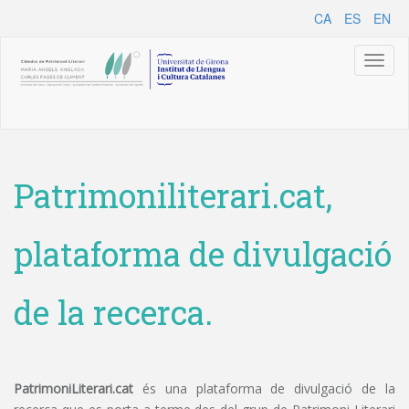
CA
ES
EN
Toggl
naviga
Patrimoniliterari.cat,
plataforma de divulgació
de la recerca.
PatrimoniLiterari.cat
és una plataforma de divulgació de la