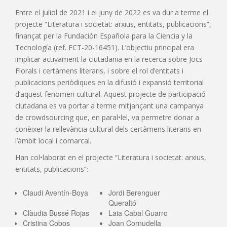
Entre el juliol de 2021 i el juny de 2022 es va dur a terme el
projecte “Literatura i societat: arxius, entitats, publicacions”,
finançat per la Fundación Española para la Ciencia y la
Tecnología (ref. FCT-20-16451). L’objectiu principal era
implicar activament la ciutadania en la recerca sobre Jocs
Florals i certàmens literaris, i sobre el rol d’entitats i
publicacions periòdiques en la difusió i expansió territorial
d’aquest fenomen cultural. Aquest projecte de participació
ciutadana es va portar a terme mitjançant una campanya
de crowdsourcing que, en paral•lel, va permetre donar a
conèixer la rellevància cultural dels certàmens literaris en
l’àmbit local i comarcal.
Han col•laborat en el projecte “Literatura i societat: arxius,
entitats, publicacions”:
Claudi Aventín-Boya
Jordi Berenguer
Queraltó
Clàudia Bussé Rojas
Laia Cabal Guarro
Cristina Cobos
Joan Cornudella