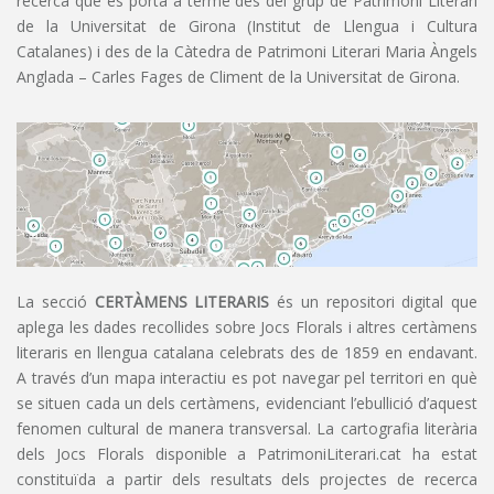
recerca que es porta a terme des del grup de Patrimoni Literari
de la Universitat de Girona (Institut de Llengua i Cultura
Catalanes) i des de la Càtedra de Patrimoni Literari Maria Àngels
Anglada – Carles Fages de Climent de la Universitat de Girona.
La secció
CERTÀMENS LITERARIS
és un repositori digital que
aplega les dades recollides sobre Jocs Florals i altres certàmens
literaris en llengua catalana celebrats des de 1859 en endavant.
A través d’un mapa interactiu es pot navegar pel territori en què
se situen cada un dels certàmens, evidenciant l’ebullició d’aquest
fenomen cultural de manera transversal. La cartografia literària
dels Jocs Florals disponible a PatrimoniLiterari.cat ha estat
constituïda a partir dels resultats dels projectes de recerca