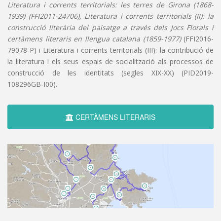
Literatura i corrents territorials: les terres de Girona (1868-
1939) (FFI2011-24706), Literatura i corrents territorials (II): la
construcció literària del paisatge a través dels Jocs Florals i
certàmens literaris en llengua catalana (1859-1977)
(FFI2016-
79078-P) i Literatura i corrents territorials (III): la contribució de
la literatura i els seus espais de socialització als processos de
construcció de les identitats (segles XIX-XX) (PID2019-
108296GB-I00).
CERTÀMENS LITERARIS