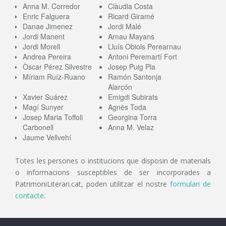
Anna M. Corredor
Clàudia Costa
Enric Falguera
Ricard Giramé
Danae Jimenez
Jordi Malé
Jordi Manent
Arnau Mayans
Jordi Morell
Lluís Obiols Perearnau
Andrea Pereira
Antoni Peremartí Fort
Òscar Pérez Silvestre
Josep Puig Pla
Míriam Ruíz-Ruano
Ramón Santonja
Alarcón
Xavier Suárez
Emigdi Subirats
Magí Sunyer
Agnès Toda
Josep Maria Toffoli
Georgina Torra
Carbonell
Anna M. Velaz
Jaume Vellvehí
Totes les persones o institucions que disposin de materials
o informacions susceptibles de ser incorporades a
PatrimoniLiterari.cat, poden utilitzar el nostre
formulari de
contacte
.