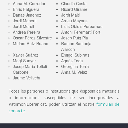
Anna M. Corredor
Clàudia Costa
Enric Falguera
Ricard Giramé
Danae Jimenez
Jordi Malé
Jordi Manent
Arnau Mayans
Jordi Morell
Lluís Obiols Perearnau
Andrea Pereira
Antoni Peremartí Fort
Òscar Pérez Silvestre
Josep Puig Pla
Míriam Ruíz-Ruano
Ramón Santonja
Alarcón
Xavier Suárez
Emigdi Subirats
Magí Sunyer
Agnès Toda
Josep Maria Toffoli
Georgina Torra
Carbonell
Anna M. Velaz
Jaume Vellvehí
Totes les persones o institucions que disposin de materials
o informacions susceptibles de ser incorporades a
PatrimoniLiterari.cat, poden utilitzar el nostre
formulari de
contacte
.