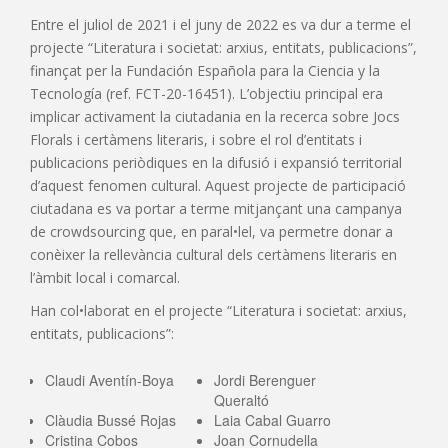
Entre el juliol de 2021 i el juny de 2022 es va dur a terme el
projecte “Literatura i societat: arxius, entitats, publicacions”,
finançat per la Fundación Española para la Ciencia y la
Tecnología (ref. FCT-20-16451). L’objectiu principal era
implicar activament la ciutadania en la recerca sobre Jocs
Florals i certàmens literaris, i sobre el rol d’entitats i
publicacions periòdiques en la difusió i expansió territorial
d’aquest fenomen cultural. Aquest projecte de participació
ciutadana es va portar a terme mitjançant una campanya
de crowdsourcing que, en paral•lel, va permetre donar a
conèixer la rellevància cultural dels certàmens literaris en
l’àmbit local i comarcal.
Han col•laborat en el projecte “Literatura i societat: arxius,
entitats, publicacions”:
Claudi Aventín-Boya
Jordi Berenguer
Queraltó
Clàudia Bussé Rojas
Laia Cabal Guarro
Cristina Cobos
Joan Cornudella