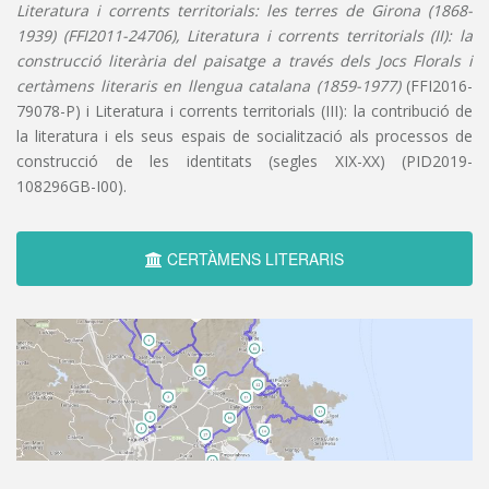
Literatura i corrents territorials: les terres de Girona (1868-
1939) (FFI2011-24706), Literatura i corrents territorials (II): la
construcció literària del paisatge a través dels Jocs Florals i
certàmens literaris en llengua catalana (1859-1977)
(FFI2016-
79078-P) i Literatura i corrents territorials (III): la contribució de
la literatura i els seus espais de socialització als processos de
construcció de les identitats (segles XIX-XX) (PID2019-
108296GB-I00).
CERTÀMENS LITERARIS