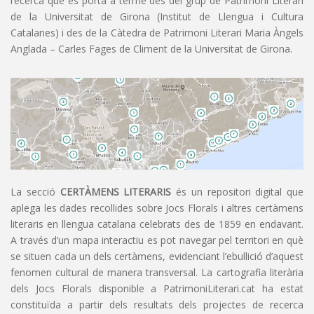
recerca que es porta a terme des del grup de Patrimoni Literari
de la Universitat de Girona (Institut de Llengua i Cultura
Catalanes) i des de la Càtedra de Patrimoni Literari Maria Àngels
Anglada – Carles Fages de Climent de la Universitat de Girona.
La secció
CERTÀMENS LITERARIS
és un repositori digital que
aplega les dades recollides sobre Jocs Florals i altres certàmens
literaris en llengua catalana celebrats des de 1859 en endavant.
A través d’un mapa interactiu es pot navegar pel territori en què
se situen cada un dels certàmens, evidenciant l’ebullició d’aquest
fenomen cultural de manera transversal. La cartografia literària
dels Jocs Florals disponible a PatrimoniLiterari.cat ha estat
constituïda a partir dels resultats dels projectes de recerca