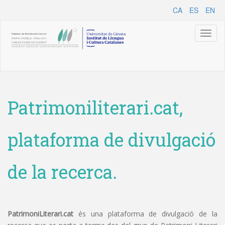
CA
ES
EN
Toggl
naviga
Patrimoniliterari.cat,
plataforma de divulgació
de la recerca.
PatrimoniLiterari.cat
és una plataforma de divulgació de la