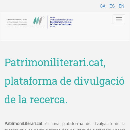
CA
ES
EN
Toggl
naviga
Patrimoniliterari.cat,
plataforma de divulgació
de la recerca.
PatrimoniLiterari.cat
és una plataforma de divulgació de la