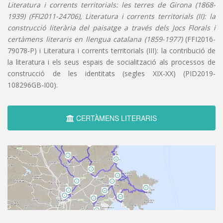
Literatura i corrents territorials: les terres de Girona (1868-
1939) (FFI2011-24706), Literatura i corrents territorials (II): la
construcció literària del paisatge a través dels Jocs Florals i
certàmens literaris en llengua catalana (1859-1977)
(FFI2016-
79078-P) i Literatura i corrents territorials (III): la contribució de
la literatura i els seus espais de socialització als processos de
construcció de les identitats (segles XIX-XX) (PID2019-
108296GB-I00).
CERTÀMENS LITERARIS