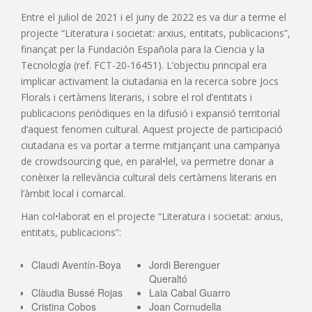
Entre el juliol de 2021 i el juny de 2022 es va dur a terme el
projecte “Literatura i societat: arxius, entitats, publicacions”,
finançat per la Fundación Española para la Ciencia y la
Tecnología (ref. FCT-20-16451). L’objectiu principal era
implicar activament la ciutadania en la recerca sobre Jocs
Florals i certàmens literaris, i sobre el rol d’entitats i
publicacions periòdiques en la difusió i expansió territorial
d’aquest fenomen cultural. Aquest projecte de participació
ciutadana es va portar a terme mitjançant una campanya
de crowdsourcing que, en paral•lel, va permetre donar a
conèixer la rellevància cultural dels certàmens literaris en
l’àmbit local i comarcal.
Han col•laborat en el projecte “Literatura i societat: arxius,
entitats, publicacions”:
Claudi Aventín-Boya
Jordi Berenguer
Queraltó
Clàudia Bussé Rojas
Laia Cabal Guarro
Cristina Cobos
Joan Cornudella