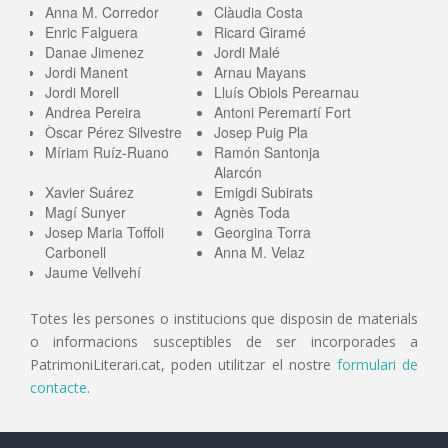
Anna M. Corredor
Clàudia Costa
Enric Falguera
Ricard Giramé
Danae Jimenez
Jordi Malé
Jordi Manent
Arnau Mayans
Jordi Morell
Lluís Obiols Perearnau
Andrea Pereira
Antoni Peremartí Fort
Òscar Pérez Silvestre
Josep Puig Pla
Míriam Ruíz-Ruano
Ramón Santonja
Alarcón
Xavier Suárez
Emigdi Subirats
Magí Sunyer
Agnès Toda
Josep Maria Toffoli
Georgina Torra
Carbonell
Anna M. Velaz
Jaume Vellvehí
Totes les persones o institucions que disposin de materials
o informacions susceptibles de ser incorporades a
PatrimoniLiterari.cat, poden utilitzar el nostre
formulari de
contacte
.