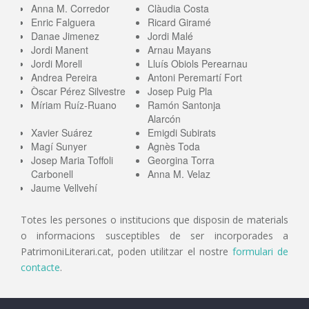
Anna M. Corredor
Clàudia Costa
Enric Falguera
Ricard Giramé
Danae Jimenez
Jordi Malé
Jordi Manent
Arnau Mayans
Jordi Morell
Lluís Obiols Perearnau
Andrea Pereira
Antoni Peremartí Fort
Òscar Pérez Silvestre
Josep Puig Pla
Míriam Ruíz-Ruano
Ramón Santonja
Alarcón
Xavier Suárez
Emigdi Subirats
Magí Sunyer
Agnès Toda
Josep Maria Toffoli
Georgina Torra
Carbonell
Anna M. Velaz
Jaume Vellvehí
Totes les persones o institucions que disposin de materials
o informacions susceptibles de ser incorporades a
PatrimoniLiterari.cat, poden utilitzar el nostre
formulari de
contacte
.