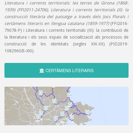
Literatura i corrents territorials: les terres de Girona (1868-
1939) (FFI2011-24706), Literatura i corrents territorials (II): la
construcció literària del paisatge a través dels Jocs Florals i
certàmens literaris en llengua catalana (1859-1977)
(FFI2016-
79078-P) i Literatura i corrents territorials (III): la contribució de
la literatura i els seus espais de socialització als processos de
construcció de les identitats (segles XIX-XX) (PID2019-
108296GB-I00).
CERTÀMENS LITERARIS