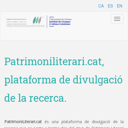
CA
ES
EN
Toggl
naviga
Patrimoniliterari.cat,
plataforma de divulgació
de la recerca.
PatrimoniLiterari.cat
és una plataforma de divulgació de la