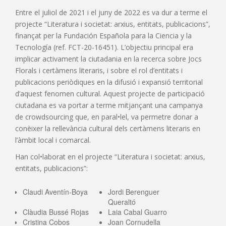
Entre el juliol de 2021 i el juny de 2022 es va dur a terme el
projecte “Literatura i societat: arxius, entitats, publicacions”,
finançat per la Fundación Española para la Ciencia y la
Tecnología (ref. FCT-20-16451). L’objectiu principal era
implicar activament la ciutadania en la recerca sobre Jocs
Florals i certàmens literaris, i sobre el rol d’entitats i
publicacions periòdiques en la difusió i expansió territorial
d’aquest fenomen cultural. Aquest projecte de participació
ciutadana es va portar a terme mitjançant una campanya
de crowdsourcing que, en paral•lel, va permetre donar a
conèixer la rellevància cultural dels certàmens literaris en
l’àmbit local i comarcal.
Han col•laborat en el projecte “Literatura i societat: arxius,
entitats, publicacions”:
Claudi Aventín-Boya
Jordi Berenguer
Queraltó
Clàudia Bussé Rojas
Laia Cabal Guarro
Cristina Cobos
Joan Cornudella