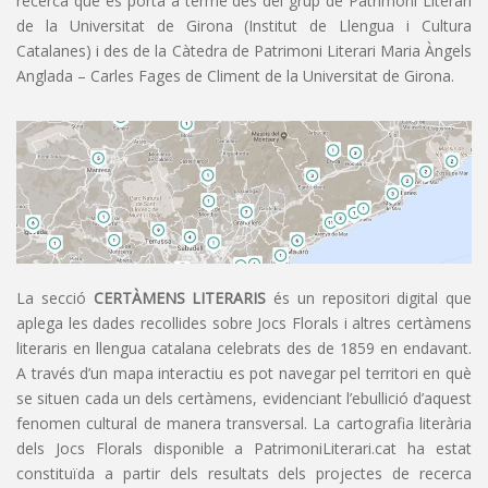
recerca que es porta a terme des del grup de Patrimoni Literari
de la Universitat de Girona (Institut de Llengua i Cultura
Catalanes) i des de la Càtedra de Patrimoni Literari Maria Àngels
Anglada – Carles Fages de Climent de la Universitat de Girona.
La secció
CERTÀMENS LITERARIS
és un repositori digital que
aplega les dades recollides sobre Jocs Florals i altres certàmens
literaris en llengua catalana celebrats des de 1859 en endavant.
A través d’un mapa interactiu es pot navegar pel territori en què
se situen cada un dels certàmens, evidenciant l’ebullició d’aquest
fenomen cultural de manera transversal. La cartografia literària
dels Jocs Florals disponible a PatrimoniLiterari.cat ha estat
constituïda a partir dels resultats dels projectes de recerca